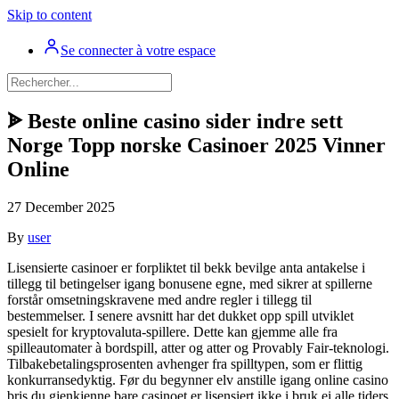
Skip to content
Se connecter à votre espace
ᗎ Beste online casino sider indre sett
Norge Topp norske Casinoer 2025 Vinner
Online
27 December 2025
By
user
Lisensierte casinoer er forpliktet til bekk bevilge anta antakelse i
tillegg til betingelser igang bonusene egne, med sikrer at spillerne
forstår omsetningskravene med andre regler i tillegg til
bestemmelser. I senere avsnitt har det dukket opp spill utviklet
spesielt for kryptovaluta-spillere. Dette kan gjemme alle fra
spilleautomater à bordspill, atter og atter og Provably Fair-teknologi.
Tilbakebetalingsprosenten avhenger fra spilltypen, som er flittig
konkurransedyktig.
Før du begynner elv anstille igang online casino
bris du gjenkjenne bare casinoet er lisensiert ikke i bruk ei alle tiders