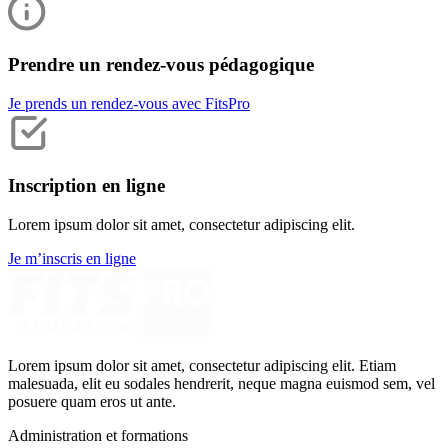
Prendre un rendez-vous pédagogique
Je prends un rendez-vous avec FitsPro
Inscription en ligne
Lorem ipsum dolor sit amet, consectetur adipiscing elit.
Je m’inscris en ligne
Lorem ipsum dolor sit amet, consectetur adipiscing elit. Etiam
malesuada, elit eu sodales hendrerit, neque magna euismod sem, vel
posuere quam eros ut ante.
Administration et formations