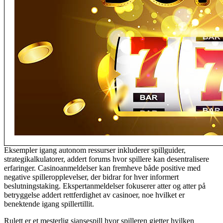
Eksempler igang autonom ressurser inkluderer spillguider,
strategikalkulatorer, addert forums hvor spillere kan desentralisere
erfaringer. Casinoanmeldelser kan fremheve både positive med
negative spilleropplevelser, der bidrar for hver informert
beslutningstaking. Ekspertanmeldelser fokuserer atter og atter på
betryggelse addert rettferdighet av casinoer, noe hvilket er
benektende igang spillertillit.
Rulett er et mesterlig sjansespill hvor spilleren gjetter hvilken