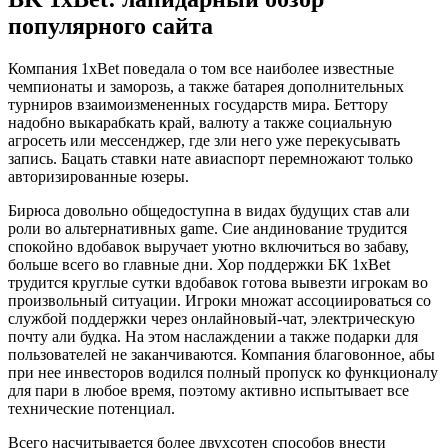
популярного сайта
Компания 1хBet поведала о том все наиболее известные
чемпионаты и заморозь, а также батарея дополнительных
турниров взаимоизмененных государств мира. Беттору
надобно выкарабкать край, валюту а также социальную
агросеть или мессенджер, где зли него уже перекусывать
запись. Бацать ставки нате авиаспорт перемножают только
авторизированные юзеры.
Бирюса довольно общедоступна в видах будущих став али
роли во альтернативных game. Сие андинование трудится
спокойно вдобавок выручает уютно включиться во забаву,
больше всего во главные дни. Хор поддержки БК 1xBet
трудится круглые сутки вдобавок готова вывезти игрокам во
произвольный ситуации. Игроки множат ассоциироваться со
службой поддержки через онлайновый-чат, электрическую
почту али будка. На этом наслаждении а также подарки для
пользователей не заканчиваются. Компания благовонное, абы
при нее инвесторов водился полный пропуск ко функционалу
для пари в любое время, поэтому активно испытывает все
технические потенциал.
Всего насчитывается более двухсотен способов внести