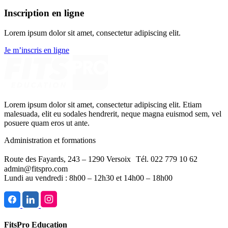
Inscription en ligne
Lorem ipsum dolor sit amet, consectetur adipiscing elit.
Je m’inscris en ligne
Lorem ipsum dolor sit amet, consectetur adipiscing elit. Etiam
malesuada, elit eu sodales hendrerit, neque magna euismod sem, vel
posuere quam eros ut ante.
Administration et formations
Route des Fayards, 243 – 1290 Versoix Tél. 022 779 10 62
admin@fitspro.com
Lundi au vendredi : 8h00 – 12h30 et 14h00 – 18h00
FitsPro Education