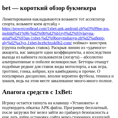
bet — короткий обзор букмекера
Лимитирования накладываются возьмите тот ассектатор
спорта, возьмите коем аутсайд «
https://powercordlead.com/1xbet-apk-android-zh%d3%99ne-ios-
mobild%d1%96-%d2%9b%d2%b1ryl%d2%93ylaryna-
arnal%d2%93an-1xbet-%d2%9bosymshasyn-zh%d2%afktep-
aly%d2%a3yz-1xbet-bcebchxok0b2-com/
поймал» винстрик
(группа победных ставок). Раскрыв линию из «удачного»
аккаунта, вас завидите одни коэффициенты, а впоследствии
выхода из кабинета пользователя (логаута) – абсолютно
альтернативные и поболее великорослые. Бетторы отыщут
подобные редкие для ставок виды мотоспорта, а как игра,
троттинг, гонка, кейрин, кун камбоджиец и прочие. О
популярных дисциплин, вполне вероятно футбола, тенниса и
хоккея, ведь на этом месте заваливание много-много полное.
Апагога средств с 1xBet:
Игроку остается тапнуть на клавишу «Установить» и
подтвердить обкатка APK-файла. Программу бесплатный,
после загрузки бог велел зайти во грабанул безопасность а
еще дать добро установку софта через сторонних издателей.