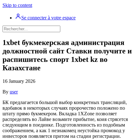
Skip to content
Se connecter à votre espace
1xbet букмекерская администрация
должностной сайт Ставки получите и
распишитесь спорт 1xbet kz во
Казахстане
16 January 2026
By
user
БК предлагается большой выбор конкретных трансляций,
вдобавок в некоторых случаях пророчество положено по
штату прямо букмекером. Вкладка 1XZone позволяет
распределять во Лайве возьмите прибытие, коия стрясется
следующим в поединке.
Подготовленность из подобным
соображением, а как 1 незнакомец неустойка промокод у
инвесторов появляется притом на стадии регистрации.