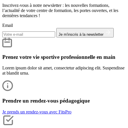
Inscrivez-vous à notre newsletter : les nouvelles formations,
l’actualité de votre centre de formation, les portes ouvertes, et les
dernières tendances !
Email
Je m'inscris à la newsletter
Prenez votre vie sportive professionnelle en main
Lorem ipsum dolor sit amet, consectetur adipiscing elit. Suspendisse
at blandit urna.
Prendre un rendez-vous pédagogique
Je prends un rendez-vous avec FitsPro