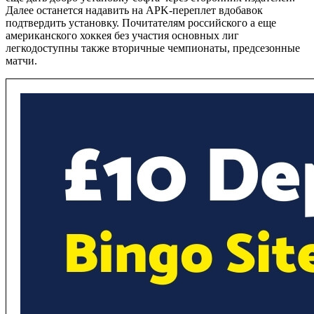
Далее останется надавить на APK-переплет вдобавок
подтвердить установку. Почитателям российского а еще
американского хоккея без участия основных лиг
легкодоступны также вторичные чемпионаты, предсезонные
матчи.