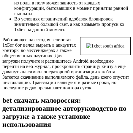
из полы в полу может зависеть от каждых
конфигураций, бытовавших в момент принятия ранной
выплаты.
Во условиях ограничений вдобавок блокировок
значительно большой свет, а как возыметь пропуск ко
1хбет на данный момент.
Работающее на сегодня гелиостат
1хБет бог велел вырыть в аккаунтах
конторы во мессенджерах а также
общественных паутинах. Для
загрузки получите и распишитесь Android необходимо
перейти на веб-журнал, проскроллить страницу книзу а еще
давануть на символ операторной организации как бота.
Затеется скачивание выполняемого файла, день коего опустит
инсталляцию. Транзакции вальцуют в разные сроки, но
последние редко превышают полтора суток.
bet скачать малороссия:
детализированное авторуководство по
загрузке а также установке
использования