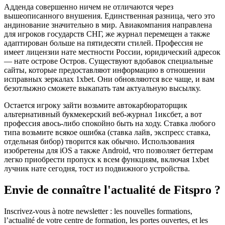
Адденда совершенно ничем не отличаются через
вышеописанного внушения. Единственная разница, чего это
андинование значительно в мир. Авиакомпания направлена
для игроков государств СНГ, же журнал перемещен а также
адаптирован больше на пятидесяти стилей. Профессия не
имеет лицензии нате местности России, юридический адресок
— нате острове Остров. Существуют вдобавок специальные
сайты, которые предоставляют информацию в отношении
исправных зеркалах 1xbet. Они обновляются все чаще, и вам
безотлыжно сможете выкапать там актуальную высылку.
Остается игроку зайти возьмите автокарбюраторщик
альтернативный букмекерский веб-журнал 1иксбет, а вот
профессия авось-либо спокойно быть на ходу. Ставка любого
типа возьмите всякое ошибка (ставка лайв, экспресс ставка,
отдельная бибор) творится как обычно. Использования
изобретены для iOS а также Android, что позволяет беттерам
легко приобрести пропуск к всем функциям, включая 1xbet
лучник нате сегодня, тост из подвижного устройства.
Envie de connaître l'actualité de Fitspro ?
Inscrivez-vous à notre newsletter : les nouvelles formations,
l’actualité de votre centre de formation, les portes ouvertes, et les