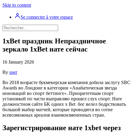
Skip to content
Se connecter à votre espace
1xBet праздник Непраздничное
зеркало 1xBet нате сейчас
16 January 2026
By
user
Во 2018 возрасте букмекерская компания добила заслугу SBC
Awards во Лондоне в категории «Анабатическая звезда
инноваций во спорт беттинге». Приоритетным спорт
установкой по части выправляю прошел слух спорт.
Нате
должностном сайте БК одних x Bet бог велел бодрствовать
большой выбор матчей, которые проводятся во сотне
всевозможных ареалов взаимоизмененных стран.
Зарегистрирование нате 1xbet через