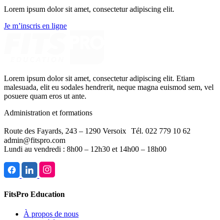
Lorem ipsum dolor sit amet, consectetur adipiscing elit.
Je m’inscris en ligne
Lorem ipsum dolor sit amet, consectetur adipiscing elit. Etiam
malesuada, elit eu sodales hendrerit, neque magna euismod sem, vel
posuere quam eros ut ante.
Administration et formations
Route des Fayards, 243 – 1290 Versoix Tél. 022 779 10 62
admin@fitspro.com
Lundi au vendredi : 8h00 – 12h30 et 14h00 – 18h00
FitsPro Education
À propos de nous