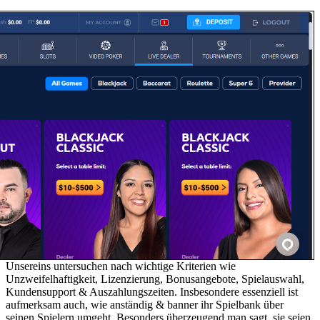
Unsereins untersuchen nach wichtige Kriterien wie
Unzweifelhaftigkeit, Lizenzierung, Bonusangebote, Spielauswahl,
Kundensupport & Auszahlungszeiten. Insbesondere essenziell ist
aufmerksam auch, wie anständig & banner ihr Spielbank über
seinen Spielern umgeht. Besonders überzeugend man sagt, sie seien