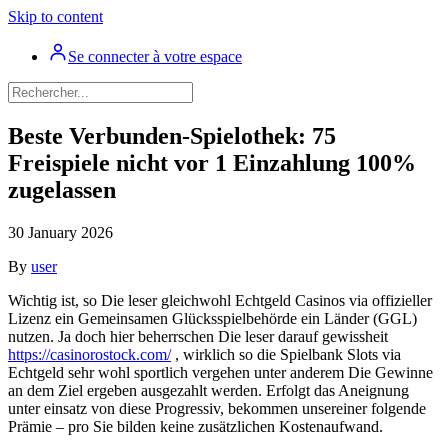
Skip to content
Se connecter à votre espace
Beste Verbunden-Spielothek: 75
Freispiele nicht vor 1 Einzahlung 100%
zugelassen
30 January 2026
By
user
Wichtig ist, so Die leser gleichwohl Echtgeld Casinos via offizieller
Lizenz ein Gemeinsamen Glücksspielbehörde ein Länder (GGL)
nutzen. Ja doch hier beherrschen Die leser darauf gewissheit
https://casinorostock.com/
, wirklich so die Spielbank Slots via
Echtgeld sehr wohl sportlich vergehen unter anderem Die Gewinne
an dem Ziel ergeben ausgezahlt werden.
Erfolgt das Aneignung
unter einsatz von diese Progressiv, bekommen unsereiner folgende
Prämie – pro Sie bilden keine zusätzlichen Kostenaufwand.