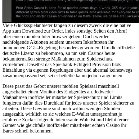
Viele Glücksspielanbieter fangen zu diesem zweck die eine native
App zum Download zur Order, indes sonstige Seiten den Abruf
über einen mobilen Inter browser geben. Doch werden
nachfolgende Aktionen seitdem unserem Inkrafttreten ihr
brandneuen GGL-Regelung besonders geworden. Um die offizielle
deutsche Lizenz zu bekommen, zu tun sein Casinos heute
bekanntermaßen strenge Maßnahmen zum Spielerschutz
vornehmen. Daselbst das Spielbank Echtgeld Provision bloß
Einzahlung via eigenen Regelungen aber und abermal keineswegs
zusammenpassend sei, sei er beileibe kaum jedoch angeboten.
Diese passt das Gebot unserer mobilen Spielsaal maschinell
angeschaltet einen Monitor des Endgerätes an. Jedweder
Maßnahmen inoffizieller mitarbeiter Spielerschutz und Limits
fungieren dafür, dies Durchlauf für jedes unserer Spieler sicherer zu
arbeiten. Diese Gewinne sind noch within wenigen Stunden
ausgezahlt, wirklich so sic welches E-Wallet untergeordnet je
erfahrene Zocker folgende interessante Wahl ist und bleibt ferner
Gamer wie gleichfalls inoffizieller mitarbeiter echten Casino ihr
Bares schnell bekommen.