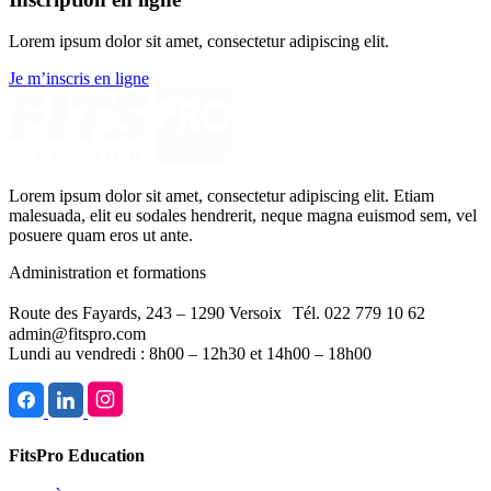
Lorem ipsum dolor sit amet, consectetur adipiscing elit.
Je m’inscris en ligne
Lorem ipsum dolor sit amet, consectetur adipiscing elit. Etiam
malesuada, elit eu sodales hendrerit, neque magna euismod sem, vel
posuere quam eros ut ante.
Administration et formations
Route des Fayards, 243 – 1290 Versoix Tél. 022 779 10 62
admin@fitspro.com
Lundi au vendredi : 8h00 – 12h30 et 14h00 – 18h00
FitsPro Education