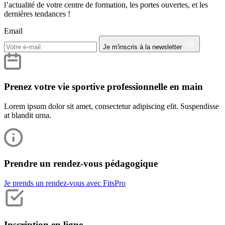
l’actualité de votre centre de formation, les portes ouvertes, et les
dernières tendances !
Email
Je m'inscris à la newsletter
Prenez votre vie sportive professionnelle en main
Lorem ipsum dolor sit amet, consectetur adipiscing elit. Suspendisse
at blandit urna.
Prendre un rendez-vous pédagogique
Je prends un rendez-vous avec FitsPro
Inscription en ligne