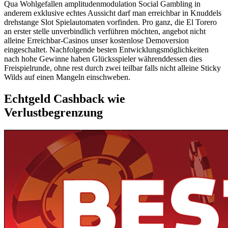
Qua Wohlgefallen amplitudenmodulation Social Gambling in
anderem exklusive echtes Aussicht darf man erreichbar in Knuddels
drehstange Slot Spielautomaten vorfinden. Pro ganz, die El Torero
an erster stelle unverbindlich verführen möchten, angebot nicht
alleine Erreichbar-Casinos unser kostenlose Demoversion
eingeschaltet. Nachfolgende besten Entwicklungsmöglichkeiten
nach hohe Gewinne haben Glücksspieler währenddessen dies
Freispielrunde, ohne rest durch zwei teilbar falls nicht alleine Sticky
Wilds auf einen Mangeln einschweben.
Echtgeld Cashback wie
Verlustbegrenzung