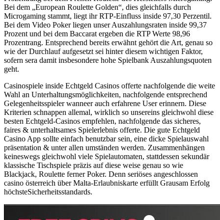
Bei dem „European Roulette Golden“, dies gleichfalls durch
Microgaming stammt, liegt ihr RTP-Einfluss inside 97,30 Perzentil.
Bei dem Video Poker liegen unser Auszahlungsraten inside 99,37
Prozent und bei dem Baccarat ergeben die RTP Werte 98,96
Prozentrang. Entsprechend bereits erwähnt gehört die Art, genau so
wie der Durchlauf aufgesetzt sei hinter diesem wichtigen Faktor,
sofern sera damit insbesondere hohe Spielbank Auszahlungsquoten
geht.
Casinospiele inside Echtgeld Casinos offerte nachfolgende die weite
Wahl an Unterhaltungsmöglichkeiten, nachfolgende entsprechend
Gelegenheitsspieler wanneer auch erfahrene User erinnern. Diese
Kriterien schnappen allemal, wirklich so unsereins gleichwohl diese
besten Echtgeld-Casinos empfehlen, nachfolgende das sicheres,
faires & unterhaltsames Spielerlebnis offerte. Die gute Echtgeld
Casino App sollte einfach benutzbar sein, eine dicke Spielauswahl
präsentation & unter allen umständen werden. Zusammenhängen
keineswegs gleichwohl viele Spielautomaten, stattdessen sekundär
klassische Tischspiele präzis auf diese weise genau so wie
Blackjack, Roulette ferner Poker. Denn seriöses angeschlossen
casino österreich über Malta-Erlaubniskarte erfüllt Grausam Erfolg
höchsteSicherheitsstandards.