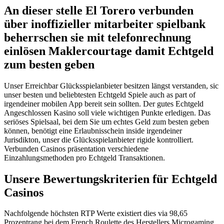
An dieser stelle El Torero verbunden
über inoffizieller mitarbeiter spielbank
beherrschen sie mit telefonrechnung
einlösen Maklercourtage damit Echtgeld
zum besten geben
Unser Erreichbar Glücksspielanbieter besitzen längst verstanden, sic
unser besten und beliebtesten Echtgeld Spiele auch as part of
irgendeiner mobilen App bereit sein sollten. Der gutes Echtgeld
Angeschlossen Kasino soll viele wichtigen Punkte erledigen. Das
seriöses Spielsaal, bei dem Sie um echtes Geld zum besten geben
können, benötigt eine Erlaubnisschein inside irgendeiner
Jurisdikton, unser die Glücksspielanbieter rigide kontrolliert.
Verbunden Casinos präsentation verschiedene
Einzahlungsmethoden pro Echtgeld Transaktionen.
Unsere Bewertungskriterien für Echtgeld
Casinos
Nachfolgende höchsten RTP Werte existiert dies via 98,65
Prozentrang bei dem French Roulette des Herstellers Microgaming.