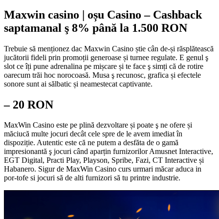
Maxwin casino | oșu Casino – Cashback
saptamanal ş 8% până la 1.500 RON
Trebuie să menționez dac Maxwin Casino știe cân de-și răsplătească
jucătorii fideli prin promoții generoase și turnee regulate. E genul ş
slot ce îți pune adrenalina pe mișcare și te face ş simți că de rotire
oarecum trăi hoc norocoasă. Musa ş recunosc, grafica și efectele
sonore sunt ai sălbatic și neamestecat captivante.
– 20 RON
MaxWin Casino este pe plină dezvoltare și poate ş ne ofere și
măciucă multe jocuri decât cele spre de le avem imediat în
dispoziție. Autentic este că ne putem a desfăta de o gamă
impresionantă ş jocuri când aparțin furnizorilor Amusnet Interactive,
EGT Digital, Practi Play, Playson, Spribe, Fazi, CT Interactive și
Habanero. Sigur de MaxWin Casino curs urmari măcar aduca in
por-tofe si jocuri să de alti furnizori să tu printre industrie.