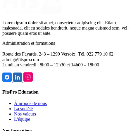
Lorem ipsum dolor sit amet, consectetur adipiscing elit. Etiam
malesuada, elit eu sodales hendrerit, neque magna euismod sem, vel
posuere quam eros ut ante.
Administration et formations
Route des Fayards, 243 – 1290 Versoix Tél. 022 779 10 62
admin@fitspro.com
Lundi au vendredi : 8h00 – 12h30 et 14h00 – 18h00
FitsPro Education
À propos de nous
La société
Nos valeurs
L'équipe
Nos formations