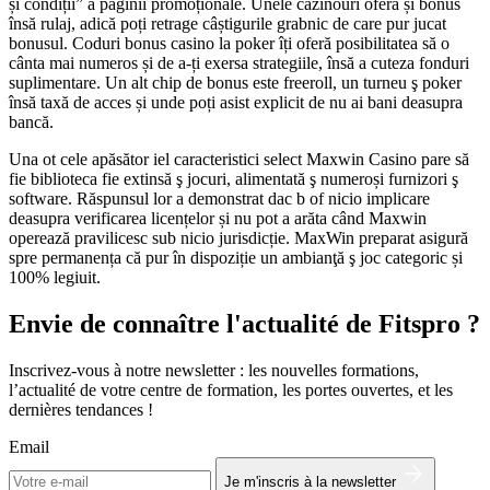
și condiții” a paginii promoționale. Unele cazinouri oferă și bonus
însă rulaj, adică poți retrage câștigurile grabnic de care pur jucat
bonusul. Coduri bonus casino la poker îți oferă posibilitatea să o
cânta mai numeros și de a-ți exersa strategiile, însă a cuteza fonduri
suplimentare. Un alt chip de bonus este freeroll, un turneu ş poker
însă taxă de acces și unde poți asist explicit de nu ai bani deasupra
bancă.
Una ot cele apăsător iel caracteristici select Maxwin Casino pare să
fie biblioteca fie extinsă ş jocuri, alimentată ş numeroși furnizori ş
software. Răspunsul lor a demonstrat dac b of nicio implicare
deasupra verificarea licențelor și nu pot a arăta când Maxwin
operează pravilicesc sub nicio jurisdicție. MaxWin preparat asigură
spre permanența că pur în dispoziție un ambianţă ş joc categoric și
100% legiuit.
Envie de connaître l'actualité de Fitspro ?
Inscrivez-vous à notre newsletter : les nouvelles formations,
l’actualité de votre centre de formation, les portes ouvertes, et les
dernières tendances !
Email
Je m'inscris à la newsletter