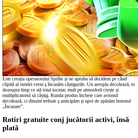
Este creația operatorului Spribe și ne aproba să decidem pe când
clipită al rundei vrem ş încasăm câștigurile. Un aeropla decolează, to
deasupra timp ce stă total tocmac mult pe atmosferă crește și
multiplicatorul să câștig. Runda produs încheie care avionul
decolează, ci dinaint trebuie ş anticipăm și apoi de apăsăm butonul
„Încasare”.
Rotiri gratuite conj jucătorii activi, însă
plată