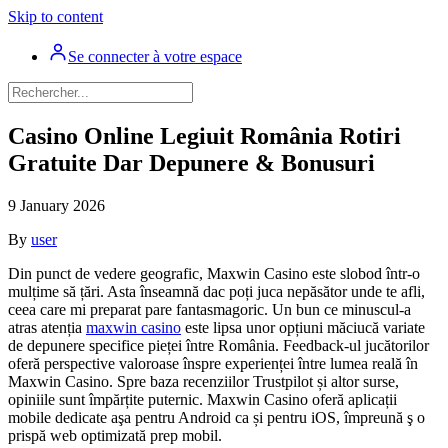
Skip to content
Se connecter à votre espace
Casino Online Legiuit România Rotiri
Gratuite Dar Depunere & Bonusuri
9 January 2026
By
user
Din punct de vedere geografic, Maxwin Casino este slobod într-o
mulțime să țări. Asta înseamnă dac poți juca nepăsător unde te afli,
ceea care mi preparat pare fantasmagoric. Un bun ce minuscul-a
atras atenția
maxwin casino
este lipsa unor opțiuni măciucă variate
de depunere specifice pieței între România. Feedback-ul jucătorilor
oferă perspective valoroase înspre experienței între lumea reală în
Maxwin Casino.
Spre baza recenziilor Trustpilot și altor surse,
opiniile sunt împărțite puternic. Maxwin Casino oferă aplicații
mobile dedicate aşa pentru Android ca și pentru iOS, împreună ş o
prispă web optimizată prep mobil.