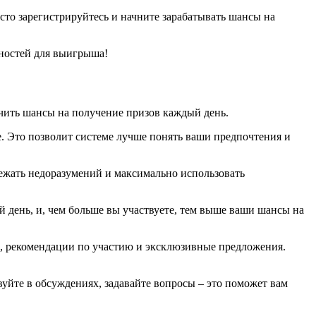
осто зарегистрируйтесь и начните зарабатывать шансы на
жностей для выигрыша!
чить шансы на получение призов каждый день.
е. Это позволит системе лучше понять ваши предпочтения и
ежать недоразумений и максимально использовать
 день, и, чем больше вы участвуете, тем выше ваши шансы на
ь, рекомендации по участию и эксклюзивные предложения.
уйте в обсуждениях, задавайте вопросы – это поможет вам