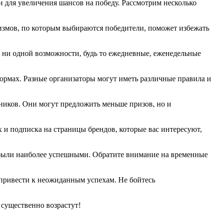
 для увеличения шансов на победу. Рассмотрим несколько
низмов, по которым выбираются победители, поможет избежать
е ни одной возможности, будь то ежедневные, еженедельные
формах. Разные организаторы могут иметь различные правила и
ников. Они могут предложить меньше призов, но и
 и подписка на страницы брендов, которые вас интересуют,
 были наиболее успешными. Обратите внимание на временные
 привести к неожиданным успехам. Не бойтесь
 существенно возрастут!