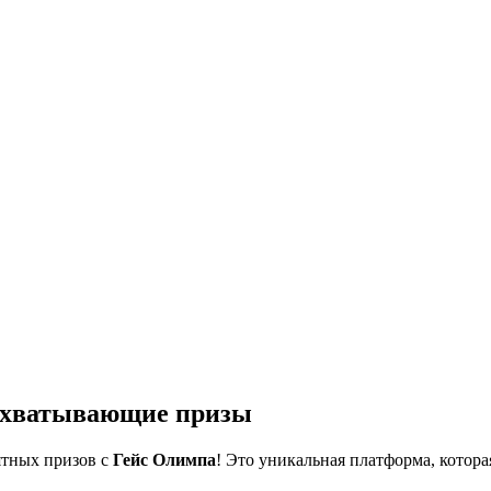
захватывающие призы
ятных призов с
Гейс Олимпа
! Это уникальная платформа, котора