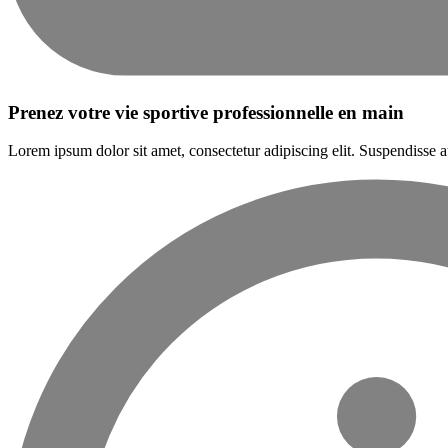
Prenez votre vie sportive professionnelle en main
Lorem ipsum dolor sit amet, consectetur adipiscing elit. Suspendisse at