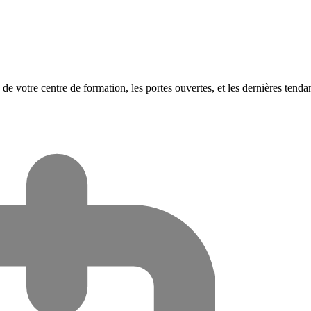
 de votre centre de formation, les portes ouvertes, et les dernières tenda