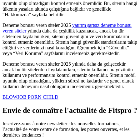
uyumlu olup olmadığını kontrol etmeniz önemlidir. Bu, sitenin hangi
ülkenin yasaları altında çalıştığına bağlıdır ve genellikle
“Hakkımızda” sayfada belirtilir.
Deneme bonusu veren siteler 2025
yatırım şartsız deneme bonusu
veren siteler
yılında daha da çeşitlilik kazanacak, ancak bu tür
sitelerden faydalanırken, sitenin güvenliğini ve veri korumalarını
kontrol etmeniz önemlidir. Sitenin hangi güvenlik standartlarını takip
ettiğini ve verilerinizi nasıl koradığını öğrenmek için “Güvenlik”
veya “Veri Koruma” sayfalarını incelemeniz gerekmektedir.
Deneme bonusu veren siteler 2025 yılında daha da gelişecektir,
ancak bu tür sitelerden faydalanırken, sitenin kullanıcı arayüzünün
kullanımı ve performansını kontrol etmeniz önemlidir. Sitenin mobil
uyumlu olup olmadığını, yüklem süresi ne kadardır ve genel olarak
kullanıcı deneyimi nasıl olduğunu incelemeniz gerekmektedir.
BLOWJOB PORN CHILD
Envie de connaître l'actualité de Fitspro ?
Inscrivez-vous à notre newsletter : les nouvelles formations,
l’actualité de votre centre de formation, les portes ouvertes, et les
dernières tendances !