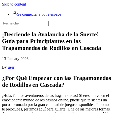
Skip to content
Se connecter à votre espace
¡Desciende la Avalancha de la Suerte!
Guía para Principiantes en las
Tragamonedas de Rodillos en Cascada
13 January 2026
By
user
¿Por Qué Empezar con las Tragamonedas
de Rodillos en Cascada?
¡Hola, futuros aventureros de las tragamonedas! Si eres nuevo en el
emocionante mundo de los casinos online, puede que te sientas un
poco abrumado por la gran cantidad de juegos disponibles. Pero no
te preocupes, ¡estamos aquí para guiarte! Una de las mejores formas