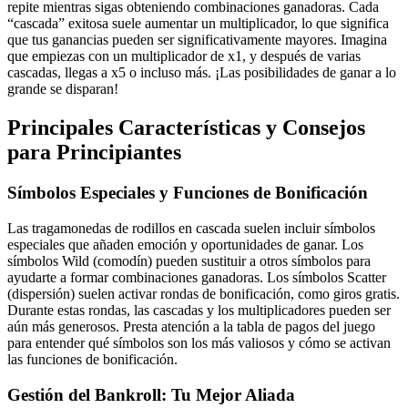
repite mientras sigas obteniendo combinaciones ganadoras. Cada
“cascada” exitosa suele aumentar un multiplicador, lo que significa
que tus ganancias pueden ser significativamente mayores. Imagina
que empiezas con un multiplicador de x1, y después de varias
cascadas, llegas a x5 o incluso más. ¡Las posibilidades de ganar a lo
grande se disparan!
Principales Características y Consejos
para Principiantes
Símbolos Especiales y Funciones de Bonificación
Las tragamonedas de rodillos en cascada suelen incluir símbolos
especiales que añaden emoción y oportunidades de ganar. Los
símbolos Wild (comodín) pueden sustituir a otros símbolos para
ayudarte a formar combinaciones ganadoras. Los símbolos Scatter
(dispersión) suelen activar rondas de bonificación, como giros gratis.
Durante estas rondas, las cascadas y los multiplicadores pueden ser
aún más generosos. Presta atención a la tabla de pagos del juego
para entender qué símbolos son los más valiosos y cómo se activan
las funciones de bonificación.
Gestión del Bankroll: Tu Mejor Aliada