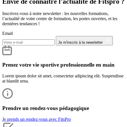
Envie de connaître l'actualité de Fitspro ?
Inscrivez-vous à notre newsletter : les nouvelles formations,
l’actualité de votre centre de formation, les portes ouvertes, et les
dernières tendances !
Email
Je m'inscris à la newsletter
Prenez votre vie sportive professionnelle en main
Lorem ipsum dolor sit amet, consectetur adipiscing elit. Suspendisse
at blandit urna.
Prendre un rendez-vous pédagogique
Je prends un rendez-vous avec FitsPro