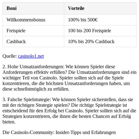
Boni
Vorteile
Willkommensbonus
100% bis 500€
Freispiele
100 bis 200 Freispiele
Cashback
10% bis 20% Cashback
Quelle:
casinolo1.net
2. Hohe Umsatzanforderungen: Wie können Spieler diese
Anforderungen effektiv erfüllen? Die Umsatzanforderungen sind ein
wichtiger Teil von Casinolo. Spieler sollten sich auf die Spiele
konzentrieren, die die höchsten Umsatzanforderungen haben, um
diese schnellstmöglich zu erfüllen.
3. Falsche Spielstrategie: Wie können Spieler sicherstellen, dass sie
mit der richtigen Strategie spielen? Die richtige Spielstrategie ist
entscheidend für den Erfolg bei Casinolo. Spieler sollten sich auf die
Strategien konzentrieren, die ihnen die besten Chancen auf Erfolg
bieten.
Die Casinolo-Community: Insider-Tipps und Erfahrungen