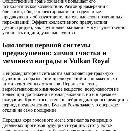
Общественный грань ожидания повышает его
психологическое воздействие. Разговор намерений с
близкими, общее проектирование и разделённые
предвкушения образуют дополнительные слои позитивных
переживаний. Эффект коллективного предчувствия
демонстрирует, как групповые ожидания могут существенно
усиливать индивидуальные чувства.
Биология нервной системы
предвкушения: химия счастья и
механизм награды в Vulkan Royal
Нейромедиаторная сеть мозга выполняет центральную
функцию в образовании предвкушений и сопряженных с
ними чувственных откликов. Нервные клетки,
вырабатывающие химическое вещество, возбуждаются не
только при достижении вознаграждения, но и в время её
ожидания. Кроме того, степень нейромедиаторного реакции в
период предвкушения в Вулкан Рояль зачастую опережает
отклик на само поощрение.
Передняя кора головного мозга отвечает за генерацию
детальных прогнозов будущих ситуаций. Этот участок
головного мозга изучает былой переживания, настоящие