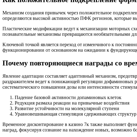
Механизм создания привычек через положительное подкреплен
определяются высокой активностью ПФК регионов, которые в
Пластические модификации ведут к механизации моторных схе
познавательные механизмы превращаются необязательными для
Ключевой точкой является переход от изменчивого к постоянно
функционировании от основанном на ожидании к фундирующем
Почему повторяющиеся награды со вр
Явление адаптации составляет адаптивный механизм, предотв
раздражителем ведет к понижающей регуляции дофаминовых р
систематического повышения дозы или интенсивности стимула 
Падение базовой активности допаминовых клеток
Редукция размаха реакции на привычные воздействия
Развитие устойчивости на молекулярной ступени
Уравновешивающая стимуляция сдерживающих структур
Временное дисконтирование в казино 7к также выполняет фу
наград, фокусируя сознание на нахождение новых, возможно б