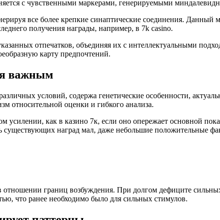
иняется с чувственными маркерами, генерируемыми миндалевид
ерируя все более крепкие синаптические соединения. Данный м
еднего получения награды, например, в 7k casino.
указанных отпечатков, объединяя их с интеллектуальными подх
оеобразную карту предпочтений.
ся важным
 различных условий, содержа генетические особенности, актуа
зм относительной оценки и гибкого анализа.
 усилении, как в казино 7к, если оно опережает основной пока
ь существующих наград мал, даже небольшие положительные фа
отношении границ возбуждения. При долгом дефиците сильных 
стью, что ранее необходимо было для сильных стимулов.
ирует паттерны