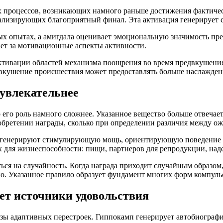
х процессов, возникающих намного раньше достижения фактич
лизирующих благоприятный финал. Эта активация генерирует ст
 опытах, а амигдала оценивает эмоциональную значимость предс
ает за мотивационные аспекты активности.
ктивации областей механизма поощрения во время предвкушени
двкушение происшествия может предоставлять больше наслажден
увлекательнее
го роль намного сложнее. Указанное вещество больше отвечает з
 обретении награды, сколько при определении различия между ож
c генерируют стимулирующую мощь, ориентирующую поведение 
х для жизнеспособности: пищи, партнеров для репродукции, на
ься на случайность. Когда награда приходит случайным образом
о. Указанное правило образует фундамент многих форм компуль
ет источники удовольствия
зы адаптивных перестроек. Гиппокамп генерирует автобиографи