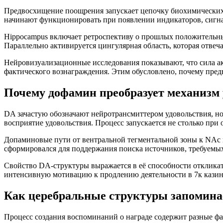
Предвосхищение поощрения запускает цепочку биохимически
начинают функционировать при появлении индикаторов, сигна
Hippocampus включает ретроспективу о прошлых положительных
Параллельно активируется цингулярная область, которая отвеч
Нейровизуализационные исследования показывают, что сила а
фактического вознаграждения. Этим обусловлено, почему пре
Почему дофамин преобразует механизм 
DA зачастую обозначают нейротрансмиттером удовольствия, но е
восприятие удовольствия. Процесс запускается не столько при
Допаминовые пути от вентральной тегментальной зоны к NA
сформировался для поддержания поиска источников, требуемы
Свойство DA-структуры выражается в её способности откликат
интенсивную мотивацию к продлению деятельности в 7к казин
Как церебральные структуры запомина
Процесс создания воспоминаний о награде содержит разные фа