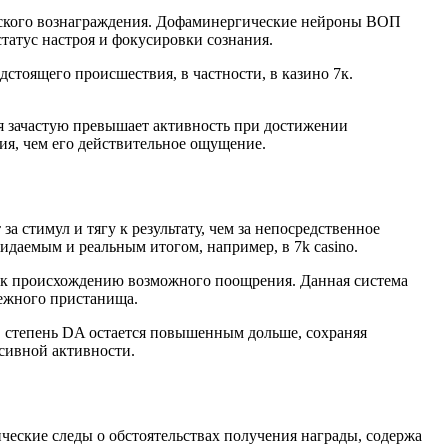
еского вознаграждения. Дофаминергические нейроны ВОП
атус настроя и фокусировки сознания.
тоящего происшествия, в частности, в казино 7к.
я зачастую превышает активность при достижении
ия, чем его действительное ощущение.
а стимул и тягу к результату, чем за непосредственное
идаемым и реальным итогом, например, в 7k casino.
к происхождению возможного поощрения. Данная система
дежного пристанища.
, степень DA остается повышенным дольше, сохраняя
сивной активности.
ческие следы о обстоятельствах получения награды, содержа