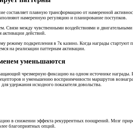
ие составляет плавную трансформацию от намеренной активнос
ыполняют намеренную регуляцию и планирование поступков.
м. Связи между чувственными воздействиями и двигательными 
 активации действий.
му режиму подкрепления в 7к казино. Когда награды стартуют п
ся на реализации паттернам активации.
еменем уменьшаются
ращающий чрезмерную фиксацию на одном источнике награды. Р
ецепторов и уменьшению восприимчивости маршрутов вознаграж
для удержания исходного показателя довольства.
нкцию в снижении эффекта рекуррентных поощрений. Мозг при
олее благоприятных опций.