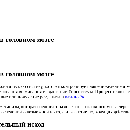
в головном мозге
в головном мозге
логическую систему, которая контролирует наше поведение и м
ирования выживания и адаптации биосистемы. Процесс включает
твие или получение результата в
казино 7к
.
еханизм, которая соединяет разные зоны головного мозга чере
з сведений о возможной выгоде и развитие подходящих действи
тельный исход