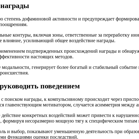
 награды
ю степень дофаминовой активности и предупреждает формирова
 поощрениям.
ные контуры, включая зоны, ответственные за переработку инн
ое влияние, усиливающий общее воздействие награды.
рименением подтвержденных происхождений награды и обнаруж
ффективности настоящих методов.
одальности, генерирует более богатый и стабильный событие на
происшествия.
 руководить поведением
 с поиском награды, к компульсивному происходит через присп
ается главенствующим мотиватором, случается асимметрия между
е действие конкретных воздействий может привести к нарушен
й, формируя несоразмерно мощную тягу к специфическим типам
ль и выбор, показывают уменьшенную деятельность при образо
ими функциями оценки последствий.