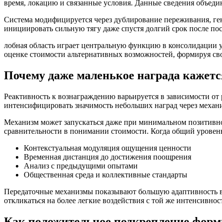
время, локацию и связанные условия. Данные сведения объед
Система модифицируется через дублирование переживания, ген
инициировать сильную тягу даже спустя долгий срок после посл
лобная область играет центральную функцию в консолидации 
оценке стоимости альтернативных возможностей, формируя св
Почему даже маленькое награда кажет
Реактивность к вознаграждению варьируется в зависимости от
интенсифицировать значимость небольших наград через механи
Механизм может запускаться даже при минимальном позитивном
сравнительности в понимании стоимости. Когда общий уровен
Контекстуальная модуляция ощущения ценности
Временная дистанция до достижения поощрения
Анализ с предыдущими опытами
Общественная среда и коллективные стандарты
Передаточные механизмы показывают большую адаптивность в 
откликаться на более легкие воздействия с той же интенсивно
Как положительное подкрепление форм