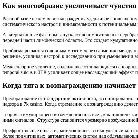
Как многообразие увеличивает чувство
Разнообразие в схемах вознаграждения удерживает повышенну
систематического настроя и внимательности к потенциальным
Альтернативные факторы запускают вспомогательные церебраль
передней части лимбической области. Это создает кумулятивн
Проблема решается головным мозгом через гармонию между п
решение, усиливая настрой к исследованию при уменьшении э
Межсенсорное усиление, содержащее отличающиеся сенсорные м
temporal sulcus и ЗТК усиливает общее наслаждающий эффект 
Когда тяга к вознаграждению начинает
Преобразование от стандартной активности, ассоциированного
надзора в 7k casino. Когда стремление к вознаграждению дел
Теория стимулирющего возбуждения поясняет, как циклическо
ними сигналов. Структура становится чрезмерно возбужденно
Префронтальные области, занимающиеся за импульсный контро
более примитивных, автоматических систем над обдумывающ