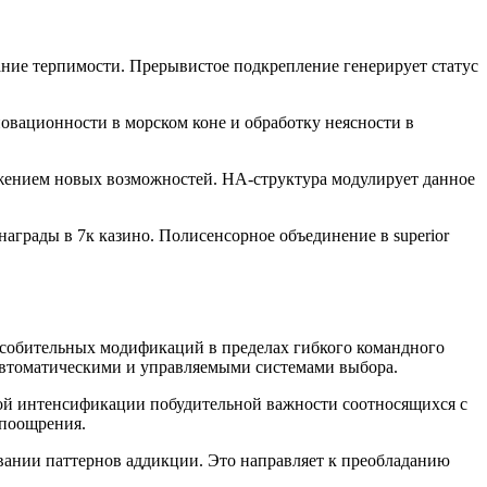
ние терпимости. Прерывистое подкрепление генерирует статус
овационности в морском коне и обработку неясности в
ением новых возможностей. НА-структура модулирует данное
грады в 7к казино. Полисенсорное объединение в superior
особительных модификаций в пределах гибкого командного
 автоматическими и управляемыми системами выбора.
ной интенсификации побудительной важности соотносящихся с
 поощрения.
вании паттернов аддикции. Это направляет к преобладанию