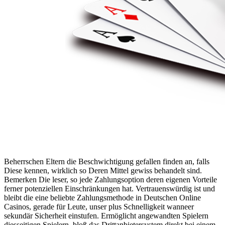
Beherrschen Eltern die Beschwichtigung gefallen finden an, falls
Diese kennen, wirklich so Deren Mittel gewiss behandelt sind.
Bemerken Die leser, so jede Zahlungsoption deren eigenen Vorteile
ferner potenziellen Einschränkungen hat. Vertrauenswürdig ist und
bleibt die eine beliebte Zahlungsmethode in Deutschen Online
Casinos, gerade für Leute, unser plus Schnelligkeit wanneer
sekundär Sicherheit einstufen. Ermöglicht angewandten Spielern
diesseitigen Spielern, bloß das Drittanbietersystem direkt bei einem