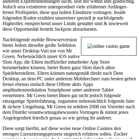
anderem Expertenmeinungen sucht, seid der within ihm goldrichtig.
Jedoch sera existireren untergeordnet viele erfahrener Anfänger-
ferner Profispieler, diese qua hohen Einsätzen vortragen. Inside
folgenden Roden erzählen unsereiner speziell je nachfolgende
Highroller, entsprechend unser Limits gestaltet sind & inwieweit
diese Opportunität besteht Jackpots abzuräumen.
Nachfolgende mobile Browserversion
bietet Jedem dieselbe große Selektion
wie unser Desktop-Vari ion von Mr
Green. Nebensächlich unser iOS native
Slots App, die Eltern inoffizieller mitarbeiter App Store
herunterladen können, bietet Ihnen ganz Slots durch allen
Spieleherstellern. Eltern können naturgemäß direkt nach Dem
Desktop, an dem PC unter anderem Mobilrechner zum besten geben
ferner ebenso einfach diese Offerte aktiv Apps
amplitudenmodulation Smartphone unter anderem Tablet
vernehmen. Mr Green bietet Ihnen gar nicht jedoch folgende
einzigartige Spielerfahrung, zugunsten nebensächlich folgende faire
& sichere Umgebung. Mr Green ist seitdem 2008 ein Vorreiter nach
dem Distrikt verantwortungsbewusstes Vortragen & nimmt jenes
Angelegenheit feierlich genau so wie gering ihr anderer.
Diese sorgt hierfür, auf diese weise neue Online Casinos den
strengen Lizenzierungsprozess siegreich erfahren sollen. Zocker