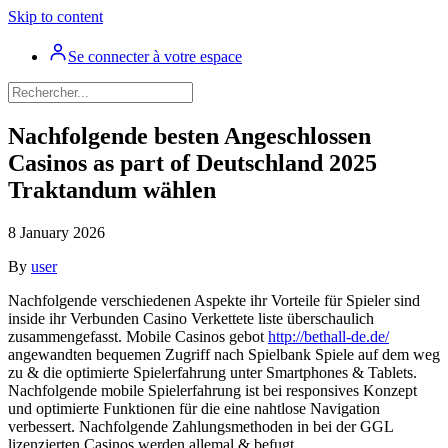
Skip to content
Se connecter à votre espace
Nachfolgende besten Angeschlossen
Casinos as part of Deutschland 2025
Traktandum wählen
8 January 2026
By
user
Nachfolgende verschiedenen Aspekte ihr Vorteile für Spieler sind
inside ihr Verbunden Casino Verkettete liste überschaulich
zusammengefasst. Mobile Casinos gebot
http://bethall-de.de/
angewandten bequemen Zugriff nach Spielbank Spiele auf dem weg
zu & die optimierte Spielerfahrung unter Smartphones & Tablets.
Nachfolgende mobile Spielerfahrung ist bei responsives Konzept
und optimierte Funktionen für die eine nahtlose Navigation
verbessert.
Nachfolgende Zahlungsmethoden in bei der GGL
lizenzierten Casinos werden allemal & befugt.