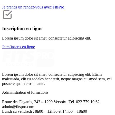
Je prends un rendez-vous avec FitsPro
Inscription en ligne
Lorem ipsum dolor sit amet, consectetur adipiscing elit.
Je m’inscris en ligne
Lorem ipsum dolor sit amet, consectetur adipiscing elit. Etiam
malesuada, elit eu sodales hendrerit, neque magna euismod sem, vel
posuere quam eros ut ante.
Administration et formations
Route des Fayards, 243 – 1290 Versoix Tél. 022 779 10 62
admin@fitspro.com
Lundi au vendredi : 8h00 – 12h30 et 14h00 – 18h00