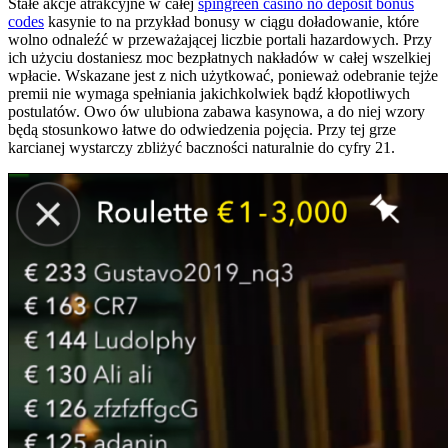
Stałe akcje atrakcyjne w całej
spingreen casino no deposit bonus
codes
kasynie to na przykład bonusy w ciągu doładowanie, które
wolno odnaleźć w przeważającej liczbie portali hazardowych. Przy
ich użyciu dostaniesz moc bezpłatnych nakładów w całej wszelkiej
wpłacie. Wskazane jest z nich użytkować, ponieważ odebranie tejże
premii nie wymaga spełniania jakichkolwiek bądź kłopotliwych
postulatów. Owo ów ulubiona zabawa kasynowa, a do niej wzory
będą stosunkowo łatwe do odwiedzenia pojęcia. Przy tej grze
karcianej wystarczy zbliżyć baczności naturalnie do cyfry 21.