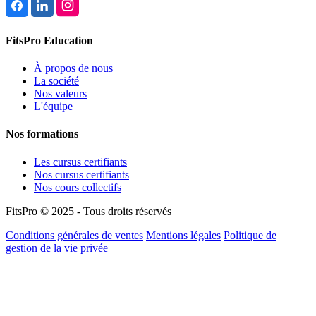
FitsPro Education
À propos de nous
La société
Nos valeurs
L'équipe
Nos formations
Les cursus certifiants
Nos cursus certifiants
Nos cours collectifs
FitsPro © 2025 - Tous droits réservés
Conditions générales de ventes
Mentions légales
Politique de
gestion de la vie privée