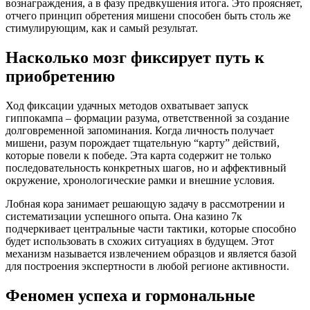
вознаграждения, а в фазу предвкушения итога. Это проясняет,
отчего принцип обретения мишени способен быть столь же
стимулирующим, как и самый результат.
Насколько мозг фиксирует путь к
приобретению
Ход фиксации удачных методов охватывает запуск
гиппокампа – формации разума, ответственной за создание
долговременной запоминания. Когда личность получает
мишени, разум порождает тщательную “карту” действий,
которые повели к победе. Эта карта содержит не только
последовательность конкретных шагов, но и аффективный
окружение, хронологические рамки и внешние условия.
Лобная кора занимает решающую задачу в рассмотрении и
систематизации успешного опыта. Она казино 7к
подчеркивает центральные части тактики, которые способно
будет использовать в схожих ситуациях в будущем. Этот
механизм называется извлечением образцов и является базой
для построения экспертности в любой регионе активности.
Феномен успеха и гормональные