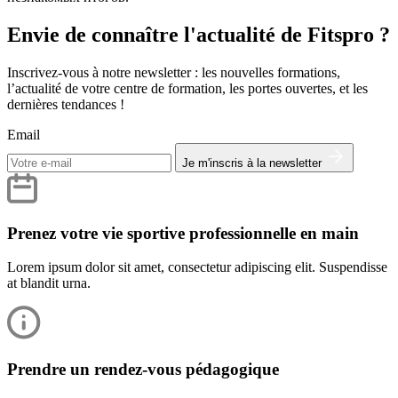
Envie de connaître l'actualité de Fitspro ?
Inscrivez-vous à notre newsletter : les nouvelles formations,
l’actualité de votre centre de formation, les portes ouvertes, et les
dernières tendances !
Email
Je m'inscris à la newsletter
Prenez votre vie sportive professionnelle en main
Lorem ipsum dolor sit amet, consectetur adipiscing elit. Suspendisse
at blandit urna.
Prendre un rendez-vous pédagogique