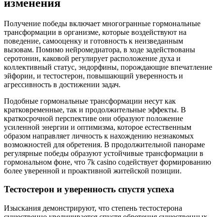
изменения
Получение победы включает многогранные гормональные
трансформации в организме, которые воздействуют на
поведение, самооценку и готовность к неизведанным
вызовам. Помимо нейромедиатора, в ходе задействованы
серотонин, каковой регулирует расположение духа и
коллективный статус, эндорфины, порождающие впечатление
эйфории, и тестостерон, повышающий уверенность и
агрессивность в достижении задач.
Подобные гормональные трансформации несут как
кратковременные, так и продолжительные эффекты. В
краткосрочной перспективе они образуют положение
усиленной энергии и оптимизма, которое естественным
образом направляет личность к нахождению незнакомых
возможностей для обретения. В продолжительной панораме
регулярные победы образуют устойчивые трансформации в
гормональном фоне, что 7k casino содействует формированию
более уверенной и проактивной житейской позиции.
Тестостерон и уверенность спустя успеха
Изыскания демонстрируют, что степень тестостерона
существенно увеличивается спустя обретения существенных