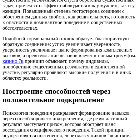
задач, причем этот эффект наблюдается как у мужчин, так и у
женщин. Повышенный степень тестостерона соединен с
обострением данных свойств, как решительность, готовность
к опасности и доминантное поведение в общественных
обстоятельствах.
Подобный гормональный отклик образует благоприятную
обратную соединение: успех увеличивает уверенность,
уверенность увеличивает шанс формирования комплексных
вызовов, а превозмогание вызовов влечет к новым триумфам.
казино 7к
принцип объясняет, почему индивиды,
приобретшие существенных результатов в единственной
участке, регулярно проявляют высокие получения и в иных
областях реальности.
Построение способностей через
положительное подкрепление
Психология поведения раскрывает формирование навыков
через способ хорошего подкрепления, где результативный
результат выступает призом, которая обостряет шанс
воссоздания специфического поведения. Такой принцип
осуществляется постепенно, через массу циклов “действие-