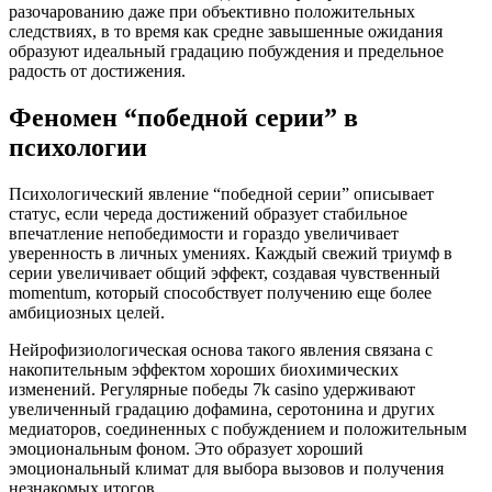
разочарованию даже при объективно положительных
следствиях, в то время как средне завышенные ожидания
образуют идеальный градацию побуждения и предельное
радость от достижения.
Феномен “победной серии” в
психологии
Психологический явление “победной серии” описывает
статус, если череда достижений образует стабильное
впечатление непобедимости и гораздо увеличивает
уверенность в личных умениях. Каждый свежий триумф в
серии увеличивает общий эффект, создавая чувственный
momentum, который способствует получению еще более
амбициозных целей.
Нейрофизиологическая основа такого явления связана с
накопительным эффектом хороших биохимических
изменений. Регулярные победы 7k casino удерживают
увеличенный градацию дофамина, серотонина и других
медиаторов, соединенных с побуждением и положительным
эмоциональным фоном. Это образует хороший
эмоциональный климат для выбора вызовов и получения
незнакомых итогов.