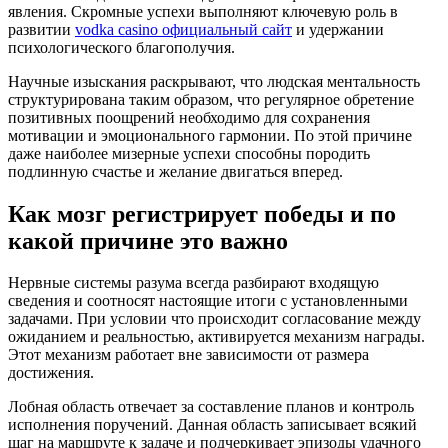
явления. Скромные успехи выполняют ключевую роль в
развитии
vodka casino официальный сайт
и удержании
психологического благополучия.
Научные изыскания раскрывают, что людская ментальность
структурирована таким образом, что регулярное обретение
позитивных поощрений необходимо для сохранения
мотивации и эмоционального гармонии. По этой причине
даже наиболее мизерные успехи способны породить
подлинную счастье и желание двигаться вперед.
Как мозг регистрирует победы и по
какой причине это важно
Нервные системы разума всегда разбирают входящую
сведения и соотносят настоящие итоги с установленными
задачами. При условии что происходит согласование между
ожиданием и реальностью, активируется механизм награды.
Этот механизм работает вне зависимости от размера
достижения.
Лобная область отвечает за составление планов и контроль
исполнения поручений. Данная область записывает всякий
шаг на маршруте к задаче и подчеркивает эпизоды удачного