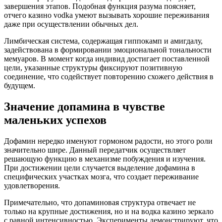
завершения этапов. Подобная функция разума поясняет,
отчего казино vodka умеют вызывать хорошие переживания
даже при осуществлении обычных дел.
Лимбическая система, содержащая гиппокамп и амигдалу,
задействована в формировании эмоциональной тональности
мемуаров. В момент когда индивид достигает поставленной
цели, указанные структуры фиксируют позитивную
соединение, что содействует повторению схожего действия в
будущем.
Значение допамина в чувстве
маленьких успехов
Дофамин нередко именуют гормоном радости, но этого роли
значительно шире. Данный передатчик осуществляет
решающую функцию в механизме побуждения и изучения.
При достижении цели случается выделение дофамина в
специфических участках мозга, что создает переживание
удовлетворения.
Примечательно, что допаминовая структура отвечает не
только на крупные достижения, но и на водка казино зеркало
с равной интенсивностью. Эксперименты демонстрируют, что