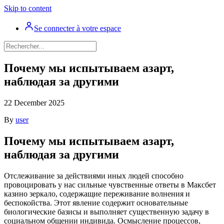
Skip to content
Se connecter à votre espace
Почему мы испытываем азарт,
наблюдая за другими
22 December 2025
By
user
Почему мы испытываем азарт,
наблюдая за другими
Отслеживание за действиями иных людей способно
провоцировать у нас сильные чувственные ответы в Максбет
казино зеркало, содержащие переживание волнения и
беспокойства. Этот явление содержит основательные
биологические базисы и выполняет существенную задачу в
социальном общении индивида. Осмысление процессов,