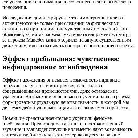
сочувственного понимания постороннего психологического
положения.
Исследования демонстрируют, что симметричные клетки
активируются не только при слежении за физическими
актами, но и при понимании чувственных положений. Это
объясняет, зачем мы можем чувствовать напряжение, смотря
за игроком Максбет казино зеркало накануне существенным
движением, или испытывать восторг от посторонней победы.
Эффект пребывания: чувственное
инфицирование от наблюдения
Эффект нахождения описывает возможность индивида
переживать чувства и восприятия, наблюдая за
совершающимися происшествиями, даже оставаясь на
удалении. Этот механизм основан на умении нашего разума
формировать виртуальную действительность, в которой мы
делаемся действующими лицами отслеживаемого процесса.
Новейшие средства значительно укрепили феномен
пребывания. Превосходное картинка, пространственный
звучание и взаимодействующие элементы дают возможность
зрителям глубже окунаться в совершающееся на экране.