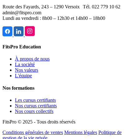
Route des Fayards, 243 – 1290 Versoix Tél. 022 779 10 62
admin@fitspro.com
Lundi au vendredi : 8h00 – 12h30 et 14h00 – 18h00
FitsPro Education
À propos de nous
La société
Nos valeurs
L'équipe
Nos formations
Les cursus certifiants
Nos cursus certifiants
Nos cours collectifs
FitsPro © 2025 - Tous droits réservés
Conditions générales de ventes
Mentions légales
Politique de
gestion de la vie privée