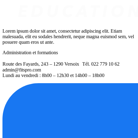
Lorem ipsum dolor sit amet, consectetur adipiscing elit. Etiam
malesuada, elit eu sodales hendrerit, neque magna euismod sem, vel
posuere quam eros ut ante.
Administration et formations
Route des Fayards, 243 – 1290 Versoix Tél. 022 779 10 62
admin@fitspro.com
Lundi au vendredi : 8h00 – 12h30 et 14h00 – 18h00