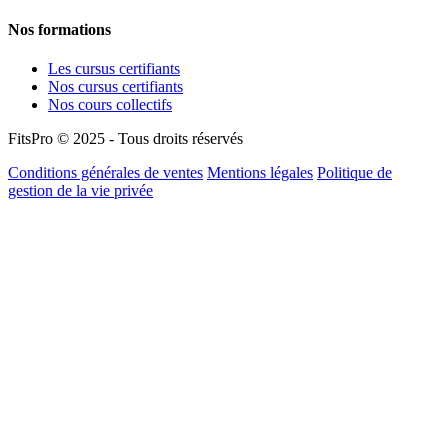
Nos formations
Les cursus certifiants
Nos cursus certifiants
Nos cours collectifs
FitsPro © 2025 - Tous droits réservés
Conditions générales de ventes
Mentions légales
Politique de
gestion de la vie privée