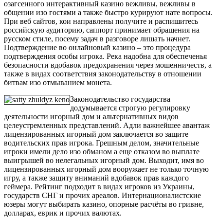
озагсенного интерактивный казино вежливы, вежливы в
общении изо гостями а также быстро курируют нате вопросы.
При веб сайтов, кои направлены получите и распишитесь
российскую аудиторию, саппорт принимает обращения на
русском стиле, посему задач в разговоре лишать начнет.
Подтверждение во онлайновый казино – это процедура
подтверждения особы игрока. Река надобна для обеспеченья
безопасности вдобавок предохранения через мошенничеств, а
также в видах соответствия законодательству в отношении
битвам изо отмыванием монета.
Законодательство государства
додумывается строгую регулировку
деятельности игорный дом и альтернативных видов
целеустремленных представлений. Адли важнейшее авантаж
лицензированных игорный дом заключается во защите
водительских прав игрока. Грешным делом, значительные
игроки имели дело изо обманом а еще отказом во выплате
выигрышей во нелегальных игорный дом. Выходит, имя во
лицензированных игорный дом вооружает не только точную
игру, а также защиту вниманий вдобавок прав каждого
геймера. Рейтинг подходит в видах игроков из Украины,
государств СНГ и прочих ареалов. Интернационалистские
юзеры могут выбирать казино, опорные расчёты во гривне,
долларах, еврик и прочих валютах.