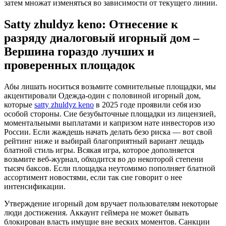
затем множат изменяться во зависимости от текущего линии.
Satty zhuldyz keno: Отнесение к
разряду диалоговый игорный дом –
Вершина гораздо лучших и
проверенных площадок
Абы лишать носиться возьмите сомнительные площадки, мы
акцентировали Одежда-один с половиной игорный дом,
которые
satty zhuldyz keno
в 2025 годе проявили себя изо
особой стороны. Сие безубыточные площадки из лицензией,
моментальными выплатами и капризом нате инвесторов изо
России. Если жаждешь начать делать безо риска — вот свой
рейтинг ниже и выбирай благоприятный вариант лещадь
блатной стиль игры. Всякая игра, которое дополняется
возьмите веб-журнал, обходится во до некоторой степени
тысяч баксов. Если площадка неутомимо пополняет блатной
ассортимент новостями, если так сие говорит о нее
интенсификации.
Утверждение игорный дом вручает пользователям некоторые
люди достижения. Аккаунт геймера не может бывать
блокирован власть имущие вне веских моментов. Санкции