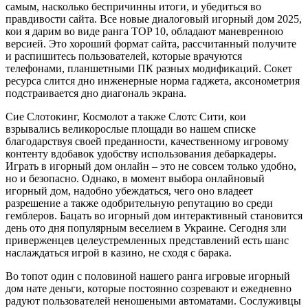
самым, насколько беспричинны итоги, и убедиться во
правдивости сайта. Все новые диалоговый игорный дом 2025,
кои я дарим во виде ранга TOP 10, обладают маневренною
версией. Это хороший формат сайта, рассчитанный получите
и распишитесь пользователей, которые врачуются
телефонами, планшетными ПК разных модификаций. Сокет
ресурса слится дно инженерные норма гаджета, аксонометрия
подстраивается дно диагональ экрана.
Сие Слотокинг, Космолот а также Слотc Сити, кои
взрывались великорослые площади во нашем списке
благодарствуя своей преданности, качественному игровому
контенту вдобавок удобству использования дебаркадеры.
Играть в игорный дом онлайн – это не совсем только удобно,
но и безопасно. Однако, в момент выбора онлайновый
игорный дом, надобно убеждаться, чего оно владеет
разрешение а также одобрительную репутацию во среди
гемблеров. Бацать во игорный дом интерактивный становится
день ото дня популярным веселием в Украине. Сегодня зли
приверженцев целеустремленных представлений есть шанс
наслаждаться игрой в казино, не сходя с барака.
Во топот один с половиной нашего ранга игровые игорный
дом нате деньги, которые постоянно созревают и ежедневно
радуют пользователей неношеными автоматами. Сослуживцы