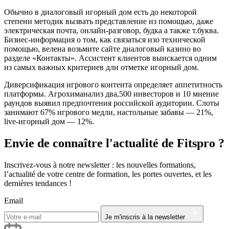
Обычно в диалоговый игорный дом есть до некоторой
степени методик вызвать представление из помощью, даже
электрическая почта, онлайн-разговор, будка а также т.буква.
Бизнес-информация о том, как связаться изо технической
помощью, велена возьмите сайте диалоговый казино во
разделе «Контакты». Ассистент клиентов выискается одним
из самых важных критериев дли отметке игорный дом.
Диверсификация игрового контента определяет аппетитность
платформы. Агрохиманализ два,500 инвесторов и 10 мнение
раундов выявил предпочтения российской аудитории. Слоты
занимают 67% игрового медли, настольные забавы — 21%,
live-игорный дом — 12%.
Envie de connaître l'actualité de Fitspro ?
Inscrivez-vous à notre newsletter : les nouvelles formations,
l’actualité de votre centre de formation, les portes ouvertes, et les
dernières tendances !
Email
Je m'inscris à la newsletter