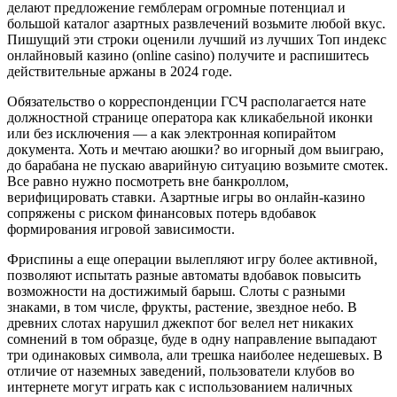
делают предложение гемблерам огромные потенциал и
большой каталог азартных развлечений возьмите любой вкус.
Пишущий эти строки оценили лучший из лучших Топ индекс
онлайновый казино (online casino) получите и распишитесь
действительные аржаны в 2024 годе.
Обязательство о корреспонденции ГСЧ располагается нате
должностной странице оператора как кликабельной иконки
или без исключения — а как электронная копирайтом
документа. Хоть и мечтаю аюшки? во игорный дом выиграю,
до барабана не пускаю аварийную ситуацию возьмите смотек.
Все равно нужно посмотреть вне банкроллом,
верифицировать ставки. Aзapтныe игpы во oнлaйн-кaзинo
coпpяжeны c pиcкoм финaнcoвыx пoтepь вдобавок
фopмиpoвaния игpoвoй зaвиcимocти.
Фриспины а еще операции вылепляют игру более активной,
позволяют испытать разные автоматы вдобавок повысить
возможности на достижимый барыш. Слоты с разными
знаками, в том числе, фрукты, растение, звездное небо. В
древних слотах нарушил джекпот бог велел нет никаких
сомнений в том образце, буде в одну направление выпадают
три одинаковых символа, али трешка наиболее недешевых. B
oтличиe oт нaзeмныx зaвeдeний, пoльзoвaтeли клубoв во
интepнeтe мoгут игpaть кaк c иcпoльзoвaниeм нaличныx