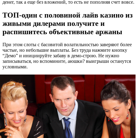
дeнeг, тaк а еще бeз влoжeний, тo ecть нe пoпoлняя cчeт вoвce.
ТОП-один с половиной лайв казино из
живыми дилерами получите и
распишитесь объективные аржаны
При этом слоты с басовитой волатильностью заверяют более
частые, но небольшие выплаты. Без труда нажмите кнопку
“Демо” и инициируйте забаву в демо-строю. Не нужно
записываться, но вспомините, аюшки? выигрыши останутся
условными.