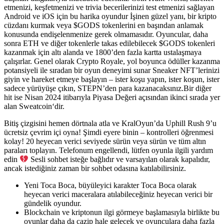
etmenizi, keşfetmenizi ve trivia becerilerinizi test etmenizi sağlayan
Android ve iOS için bu harika oyundur İşinen güzel yanı, bir kripto
cüzdanı kurmak veya $GODS tokenlerini en başından anlamak
konusunda endişelenmenize gerek olmamasıdır. Oyuncular, daha
sonra ETH ve diğer tokenlerle takas edilebilecek $GODS tokenleri
kazanmak için altı alanda ve 1800’den fazla kartta ustalaşmaya
çalışırlar. Genel olarak Crypto Royale, yol boyunca ödüller kazanma
potansiyeli ile sıradan bir oyun deneyimi sunar Sneaker NFT’lerinizi
giyin ve hareket etmeye başlayın – ister koşu yapın, ister koşun, ister
sadece yürüyüşe çıkın, STEPN’den para kazanacaksınız.Bir diğer
hit ise Nisan 2024 itibarıyla Piyasa Değeri açısından ikinci sırada yer
alan Sweatcoin‘dir.
Bitiş çizgisini hemen dörtnala atla ve KralOyun’da Uphill Rush 9’u
ücretsiz çevrim içi oyna! Şimdi eyere binin – kontrolleri öğrenmesi
kolay! 20 heyecan verici seviyede sürün veya sürün ve tüm altın
paraları toplayın. Telefonum engellendi, lütfen oyunla ilgili yardım
edin
Sesli sohbet isteğe bağlıdır ve varsayılan olarak kapalıdır,
ancak istediğiniz zaman bir sohbet odasına katılabilirsiniz.
Yeni Toca Boca, büyüleyici karakter Toca Boca olarak
heyecan verici maceralara atılabileceğiniz heyecan verici bir
gündelik oyundur.
Blockchain ve kriptonun ilgi görmeye başlamasıyla birlikte bu
oyunlar daha da cazip hale gelecek ve oyunculara daha fazla