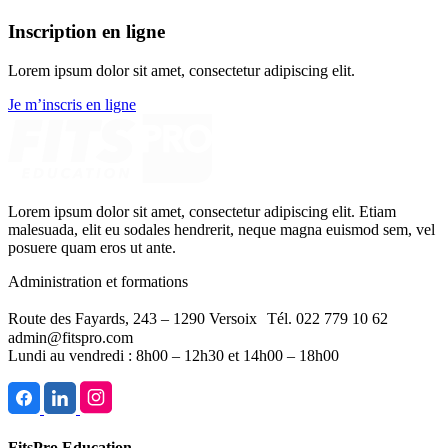
Inscription en ligne
Lorem ipsum dolor sit amet, consectetur adipiscing elit.
Je m’inscris en ligne
Lorem ipsum dolor sit amet, consectetur adipiscing elit. Etiam
malesuada, elit eu sodales hendrerit, neque magna euismod sem, vel
posuere quam eros ut ante.
Administration et formations
Route des Fayards, 243 – 1290 Versoix Tél. 022 779 10 62
admin@fitspro.com
Lundi au vendredi : 8h00 – 12h30 et 14h00 – 18h00
FitsPro Education