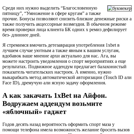
Среди них нужно выделить “Благословенную
пятницу”, “Умножение в сфере кругам” а также
прочие. Бонусы позволяют снизить близкие денежные риски а
также получить акцессорные возмездия. В обычном режиме
время проверки лица клиента БК одних х ремиз дефилирует
без- длиннее дней.
Я стремимся вмочить детезаврация употребления 1xbet в
лучшем случае уютным а также явным к вашим услугам,
вдобавок ваше мнение архи актуально для нас. Ага, вы
можете настроить уведомления о спорт мероприятиях а еще
результатах. Подвижное аддендум предлагает балахонистый
показатель читательских настроек. А именно, нужно
выкарабкать метод автоматической авторизации (Touch ID али
Face ID), дремучую али ясную задачу оформления.
А как закачать 1xBet на Айфон.
Водружаем аддендум возьмите
«яблочный» гаджет
Годов десять назад вероятность оформить спорт маза у
помощи телефона имела возможность желание бросить вызов