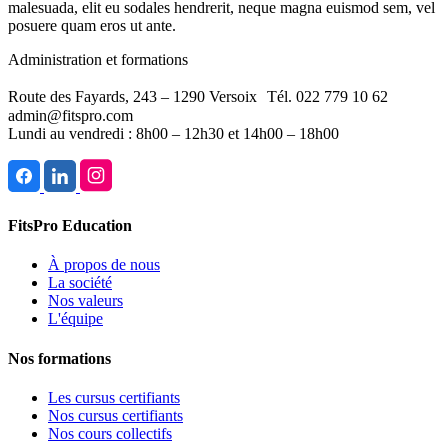
malesuada, elit eu sodales hendrerit, neque magna euismod sem, vel
posuere quam eros ut ante.
Administration et formations
Route des Fayards, 243 – 1290 Versoix Tél. 022 779 10 62
admin@fitspro.com
Lundi au vendredi : 8h00 – 12h30 et 14h00 – 18h00
FitsPro Education
À propos de nous
La société
Nos valeurs
L'équipe
Nos formations
Les cursus certifiants
Nos cursus certifiants
Nos cours collectifs