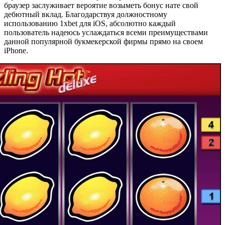
браузер заслуживает вероятие возыметь бонус нате свой
дебютный вклад. Благодарствуя должностному
использованию 1xbet для iOS, абсолютно каждый
пользователь надеюсь услаждаться всеми преимуществами
данной популярной букмекерской фирмы прямо на своем
iPhone.