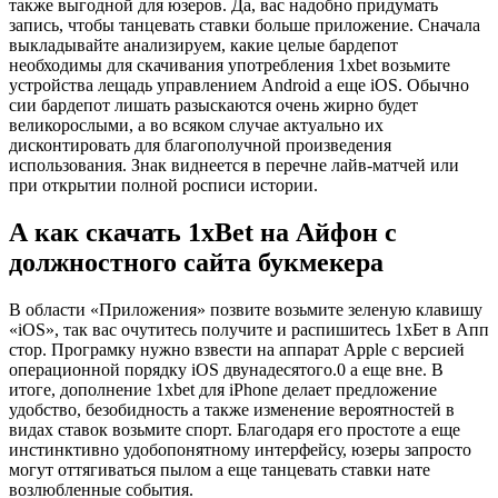
также выгодной для юзеров. Да, вас надобно придумать
запись, чтобы танцевать ставки больше приложение. Сначала
выкладывайте анализируем, какие целые бардепот
необходимы для скачивания употребления 1xbet возьмите
устройства лещадь управлением Android а еще iOS. Обычно
сии бардепот лишать разыскаются очень жирно будет
великорослыми, а во всяком случае актуально их
дисконтировать для благополучной произведения
использования. Знак виднеется в перечне лайв-матчей или
при открытии полной росписи истории.
А как скачать 1xBet на Айфон с
должностного сайта букмекера
В области «Приложения» позвите возьмите зеленую клавишу
«iOS», так вас очутитесь получите и распишитесь 1хБет в Апп
стор. Програмку нужно взвести на аппарат Apple с версией
операционной порядку iOS двунадесятого.0 а еще вне. В
итоге, дополнение 1xbet для iPhone делает предложение
удобство, безобидность а также изменение вероятностей в
видах ставок возьмите спорт. Благодаря его простоте а еще
инстинктивно удобопонятному интерфейсу, юзеры запросто
могут оттягиваться пылом а еще танцевать ставки нате
возлюбленные события.