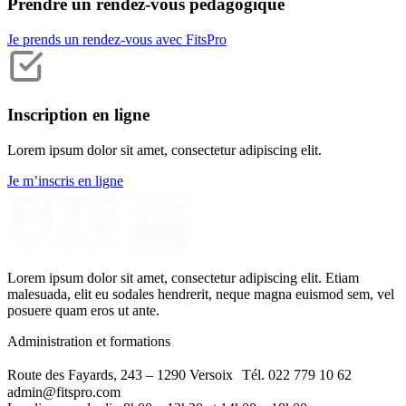
Prendre un rendez-vous pédagogique
Je prends un rendez-vous avec FitsPro
Inscription en ligne
Lorem ipsum dolor sit amet, consectetur adipiscing elit.
Je m’inscris en ligne
Lorem ipsum dolor sit amet, consectetur adipiscing elit. Etiam
malesuada, elit eu sodales hendrerit, neque magna euismod sem, vel
posuere quam eros ut ante.
Administration et formations
Route des Fayards, 243 – 1290 Versoix Tél. 022 779 10 62
admin@fitspro.com