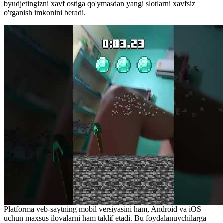
byudjetingizni xavf ostiga qo'ymasdan yangi slotlarni xavfsiz
o'rganish imkonini beradi.
Platforma veb-saytning mobil versiyasini ham, Android va iOS
uchun maxsus ilovalarni ham taklif etadi. Bu foydalanuvchilarga