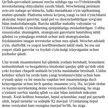
Qo'llab-quvvatlash jamoasi ruscha uslubga ega va O'zbekistonlik
investorlarning ehtiyojlarini yaxshi biladi. Wowbetning premium
avto-iris nafaqat qo'shimcha, balki mustahkam o'yin tajribasining
muhim qismidir. Platforma tobora ko'proq yangi va faol o'yinchilarni
aksiyalar, bepul garovlar, naqd pul va shaxsiylashtirilgan sovg'alar
bilan mukofotlamoqda. Barcha takliflar mahalliy valyutalar va
O'zbekistonlik o'yinchilarning qiziqishlariga moslashtirilgan. Ushbu
xususiyatlar, shuningdek, strategiyani garovlarni batafsilroq tahlil
qilishni va yutuqlarga erishish uchun turli strategiyalardan
foydalanishni istagan investorlar uchun mos qiladi. Wowbet adolatli
o'yin, shaffoflik va yuqori koeffitsientlarni taklif etadi, bu esa uni
yuqori sifatli garovlar va foydali o'yin-kulgi izlayotganlar uchun
jozibador qiladi.
Ular texnik muammolarni hal qilishda yordam berishadi, bonuslarni
tushuntirishadi va buxgalteriya hisobotini qanday qilib qo'shib olish
yoki foydani chiqarib tashlash bo'yicha maslahatlar berishadi. Ushbu
kelishuv tufayli bu yerda hatto yangi boshlanuvchilar uchun ham
o'ynash qulay va bir muncha vaqtdan beri muammolarga duch
kelayotganlar uchun hech qanday muammo yo'q. Ha, ko'plab slotlar
va kazino tasvirlarining demo versiyasidan foydalaning, bu sizga
o'yinlarni xavfsiz mashq qilish va ular bilan tanishish imkonini
beradi. Xush kelibsiz bonuslari, bepul aylanishlar, naqd pul qaytarib
olish, bepul turnirlar va sodiqlik IQ mavjud. O'yinlarning bepul
demo versiyalari ham osongina mavjud bo'lib, bu sizga