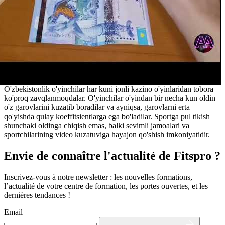
O'zbekistonlik o'yinchilar har kuni jonli kazino o'yinlaridan tobora
ko'proq zavqlanmoqdalar. O'yinchilar o'yindan bir necha kun oldin
o'z garovlarini kuzatib boradilar va ayniqsa, garovlarni erta
qo'yishda qulay koeffitsientlarga ega bo'ladilar. Sportga pul tikish
shunchaki oldinga chiqish emas, balki sevimli jamoalari va
sportchilarining video kuzatuviga hayajon qo'shish imkoniyatidir.
Envie de connaître l'actualité de Fitspro ?
Inscrivez-vous à notre newsletter : les nouvelles formations,
l’actualité de votre centre de formation, les portes ouvertes, et les
dernières tendances !
Email