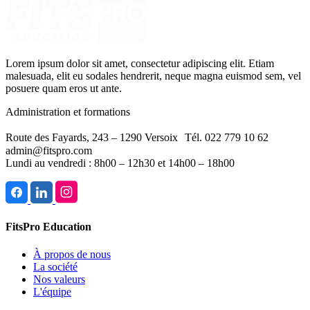
Lorem ipsum dolor sit amet, consectetur adipiscing elit. Etiam
malesuada, elit eu sodales hendrerit, neque magna euismod sem, vel
posuere quam eros ut ante.
Administration et formations
Route des Fayards, 243 – 1290 Versoix Tél. 022 779 10 62
admin@fitspro.com
Lundi au vendredi : 8h00 – 12h30 et 14h00 – 18h00
FitsPro Education
À propos de nous
La société
Nos valeurs
L'équipe