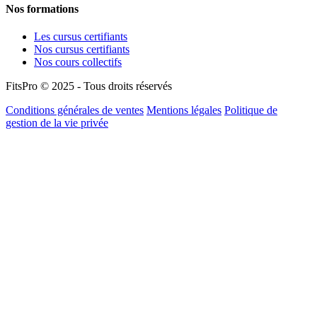
Nos formations
Les cursus certifiants
Nos cursus certifiants
Nos cours collectifs
FitsPro © 2025 - Tous droits réservés
Conditions générales de ventes
Mentions légales
Politique de
gestion de la vie privée