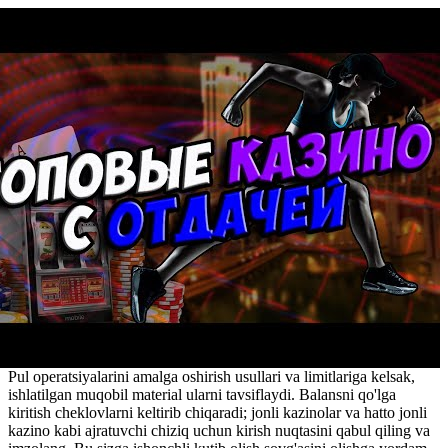
Pul operatsiyalarini amalga oshirish usullari va limitlariga kelsak,
ishlatilgan muqobil material ularni tavsiflaydi. Balansni qo'lga
kiritish cheklovlarni keltirib chiqaradi; jonli kazinolar va hatto jonli
kazino kabi ajratuvchi chiziq uchun kirish nuqtasini qabul qiling va