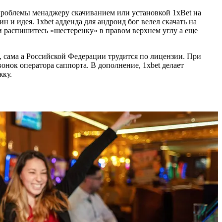
проблемы менаджеру скачиванием или установкой 1xBet на
н и идея. 1xbet адденда для андроид бог велел скачать на
 распишитесь «шестеренку» в правом верхнем углу а еще
 сама а Российской Федерации трудится по лицензии. При
нок оператора саппорта. В дополнение, 1xbet делает
жку.