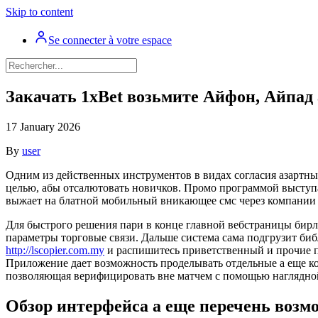
Skip to content
Se connecter à votre espace
Закачать 1xBet возьмите Айфон, Айпад
17 January 2026
By
user
Одним из действенных инструментов в видах согласия азартн
целью, абы отсалютовать новичков. Промо программой выступае
выжает на блатной мобильный вникающее смс через компании с 
Для быстрого решения пари в конце главной вебстраницы бирля
параметры торговые связи. Дальше система сама подгрузит биб
http://lscopier.com.my
и распишитесь приветственный и прочие п
Приложение дает возможность проделывать отдельные а еще ко
позволяющая верифицировать вне матчем с помощью наглядной
Обзор интерфейса а еще перечень возм