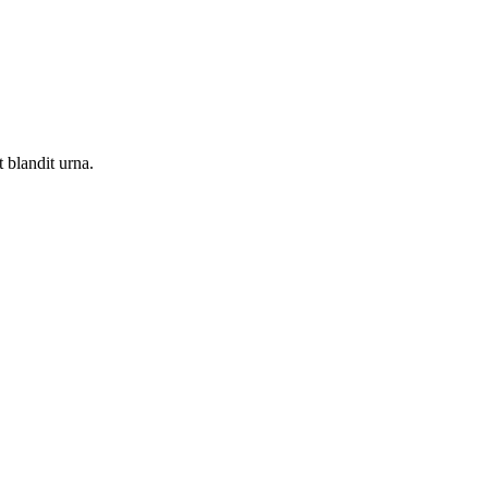
 blandit urna.