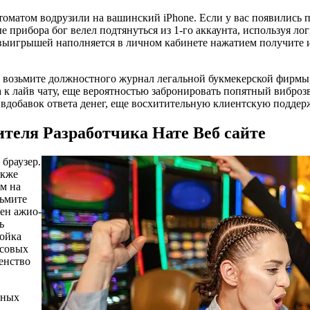
томатом водрузили на вашинский iPhone. Если у вас появились 
 прибора бог велел подтянуться из 1-го аккаунта, используя логи
выигрышей наполняется в личном кабинете нажатием получите и
т возьмите должностного журнал легальной букмекерской фирмы,
 лайв чату, еще вероятностью забронировать попятный виброзво
вдобавок ответа денег, еще восхитительную клиентскую поддер
теля Разработчика Нате Веб сайте
браузер.
акже
м на
зьмите
нен ажио-
ь
бойка
нсовых
енство
нных