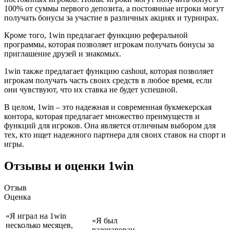
100% от суммы первого депозита, а постоянные игроки могут
получать бонусы за участие в различных акциях и турнирах.
Кроме того, 1win предлагает функцию реферальной
программы, которая позволяет игрокам получать бонусы за
приглашение друзей и знакомых.
1win также предлагает функцию cashout, которая позволяет
игрокам получать часть своих средств в любое время, если
они чувствуют, что их ставка не будет успешной.
В целом, 1win – это надежная и современная букмекерская
контора, которая предлагает множество преимуществ и
функций для игроков. Она является отличным выбором для
тех, кто ищет надежного партнера для своих ставок на спорт и
игры.
Отзывы и оценки 1win
Отзыв
Оценка
«Я играл на 1win
«Я был
несколько месяцев,
разочарован,