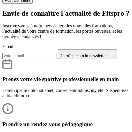
Envie de connaître l'actualité de Fitspro ?
Inscrivez-vous à notre newsletter : les nouvelles formations,
l’actualité de votre centre de formation, les portes ouvertes, et les
dernières tendances !
Email
Je m'inscris à la newsletter
Prenez votre vie sportive professionnelle en main
Lorem ipsum dolor sit amet, consectetur adipiscing elit. Suspendisse
at blandit urna.
Prendre un rendez-vous pédagogique