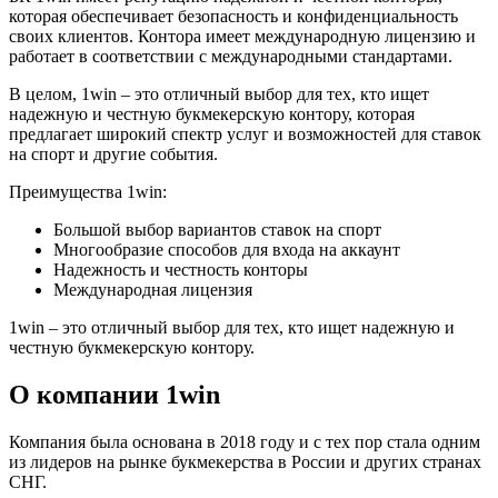
которая обеспечивает безопасность и конфиденциальность
своих клиентов. Контора имеет международную лицензию и
работает в соответствии с международными стандартами.
В целом, 1win – это отличный выбор для тех, кто ищет
надежную и честную букмекерскую контору, которая
предлагает широкий спектр услуг и возможностей для ставок
на спорт и другие события.
Преимущества 1win:
Большой выбор вариантов ставок на спорт
Многообразие способов для входа на аккаунт
Надежность и честность конторы
Международная лицензия
1win – это отличный выбор для тех, кто ищет надежную и
честную букмекерскую контору.
О компании 1win
Компания была основана в 2018 году и с тех пор стала одним
из лидеров на рынке букмекерства в России и других странах
СНГ.