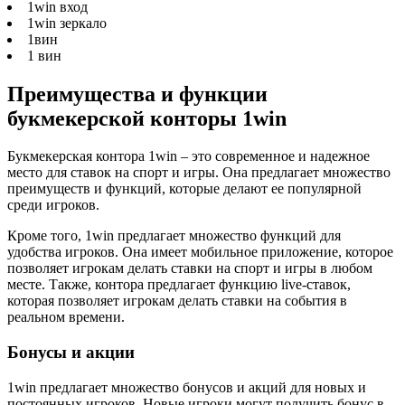
1win вход
1win зеркало
1вин
1 вин
Преимущества и функции
букмекерской конторы 1win
Букмекерская контора 1win – это современное и надежное
место для ставок на спорт и игры. Она предлагает множество
преимуществ и функций, которые делают ее популярной
среди игроков.
Кроме того, 1win предлагает множество функций для
удобства игроков. Она имеет мобильное приложение, которое
позволяет игрокам делать ставки на спорт и игры в любом
месте. Также, контора предлагает функцию live-ставок,
которая позволяет игрокам делать ставки на события в
реальном времени.
Бонусы и акции
1win предлагает множество бонусов и акций для новых и
постоянных игроков. Новые игроки могут получить бонус в