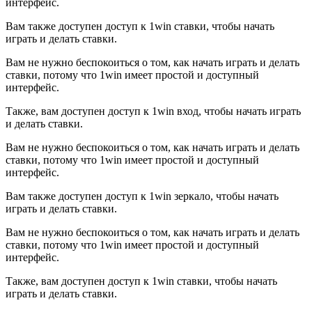
интерфейс.
Вам также доступен доступ к 1win ставки, чтобы начать
играть и делать ставки.
Вам не нужно беспокоиться о том, как начать играть и делать
ставки, потому что 1win имеет простой и доступный
интерфейс.
Также, вам доступен доступ к 1win вход, чтобы начать играть
и делать ставки.
Вам не нужно беспокоиться о том, как начать играть и делать
ставки, потому что 1win имеет простой и доступный
интерфейс.
Вам также доступен доступ к 1win зеркало, чтобы начать
играть и делать ставки.
Вам не нужно беспокоиться о том, как начать играть и делать
ставки, потому что 1win имеет простой и доступный
интерфейс.
Также, вам доступен доступ к 1win ставки, чтобы начать
играть и делать ставки.