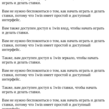
играть и делать ставки.
Вам не нужно беспокоиться о том, как начать играть и делать
ставки, потому что 1win имеет простой и доступный
интерфейс.
Вам также доступен доступ к 1win вход, чтобы начать играть
и делать ставки.
Вам не нужно беспокоиться о том, как начать играть и делать
ставки, потому что 1win имеет простой и доступный
интерфейс.
Также, вам доступен доступ к 1win зеркало, чтобы начать
играть и делать ставки.
Вам не нужно беспокоиться о том, как начать играть и делать
ставки, потому что 1win имеет простой и доступный
интерфейс.
Также, вам доступен доступ к 1win ставки, чтобы начать
играть и делать ставки.
Вам не нужно беспокоиться о том, как начать играть и делать
ставки, потому что 1win имеет простой и доступный
интерфейс.