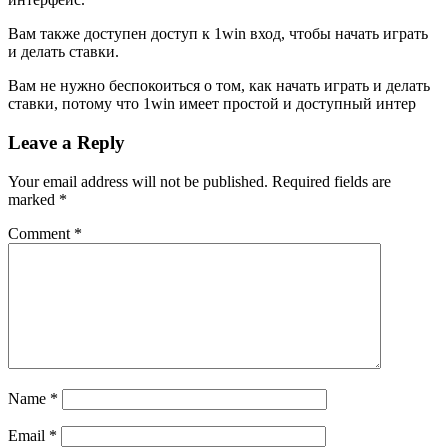
Вам также доступен доступ к 1win вход, чтобы начать играть
и делать ставки.
Вам не нужно беспокоиться о том, как начать играть и делать
ставки, потому что 1win имеет простой и доступный интер
Leave a Reply
Your email address will not be published.
Required fields are
marked
*
Comment
*
Name
*
Email
*