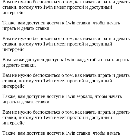
Вам не нужно беспокоиться о том, как начать играть и делать
ставки, потому что 1win имеет простой и доступный
интерфейс.
Также, вам доступен доступ к 1win ставки, чтобы начать
играть и делать ставки.
Вам не нужно беспокоиться о том, как начать играть и делать
ставки, потому что 1win имеет простой и доступный
интерфейс.
Вам также доступен доступ к 1win вход, чтобы начать играть
и делать ставки.
Вам не нужно беспокоиться о том, как начать играть и делать
ставки, потому что 1win имеет простой и доступный
интерфейс.
Также, вам доступен доступ к 1win зеркало, чтобы начать
играть и делать ставки.
Вам не нужно беспокоиться о том, как начать играть и делать
ставки, потому что 1win имеет простой и доступный
интерфейс.
Также, вам доступен доступ к 1win ставки, чтобы начать