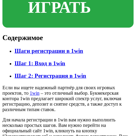
ИГРАТЬ
Содержимое
Шаги регистрации в 1win
Шаг 1: Вход в 1win
Шаг 2: Регистрация в 1win
Если вы ищете надежный партнёр для своих игровых
проектов, то
1win
– это отличный выбор. Букмекерская
контора 1win предлагает широкий спектр услуг, включая
регистрацию, депозит и снятие средств, а также доступ к
различным типам ставок.
Для начала регистрации в 1win вам нужно выполнить
несколько простых шагов. Вам нужно перейти на
официальный сайт 1win, кликнуть на кнопку