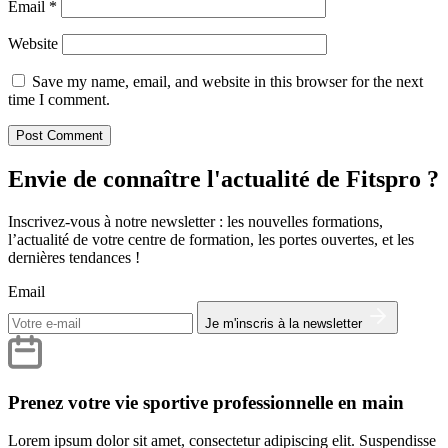
Email
*
Website
Save my name, email, and website in this browser for the next
time I comment.
Envie de connaître l'actualité de Fitspro ?
Inscrivez-vous à notre newsletter : les nouvelles formations,
l’actualité de votre centre de formation, les portes ouvertes, et les
dernières tendances !
Email
Je m'inscris à la newsletter
Prenez votre vie sportive professionnelle en main
Lorem ipsum dolor sit amet, consectetur adipiscing elit. Suspendisse