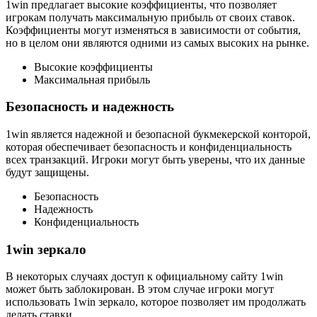
1win предлагает высокие коэффициенты, что позволяет
игрокам получать максимальную прибыль от своих ставок.
Коэффициенты могут изменяться в зависимости от события,
но в целом они являются одними из самых высоких на рынке.
Высокие коэффициенты
Максимальная прибыль
Безопасность и надежность
1win является надежной и безопасной букмекерской конторой,
которая обеспечивает безопасность и конфиденциальность
всех транзакций. Игроки могут быть уверены, что их данные
будут защищены.
Безопасность
Надежность
Конфиденциальность
1win зеркало
В некоторых случаях доступ к официальному сайту 1win
может быть заблокирован. В этом случае игроки могут
использовать 1win зеркало, которое позволяет им продолжать
делать ставки.