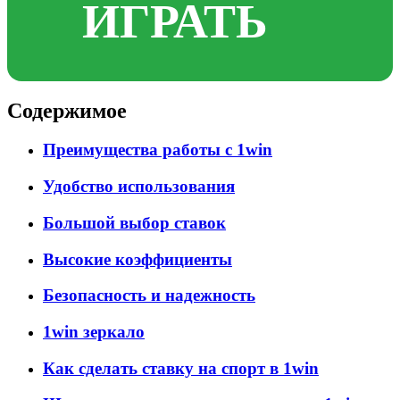
ИГРАТЬ
Содержимое
Преимущества работы с 1win
Удобство использования
Большой выбор ставок
Высокие коэффициенты
Безопасность и надежность
1win зеркало
Как сделать ставку на спорт в 1win