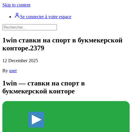
Skip to content
Se connecter à votre espace
1win ставки на спорт в букмекерской
конторе.2379
12 December 2025
By
user
1win — ставки на спорт в
букмекерской конторе