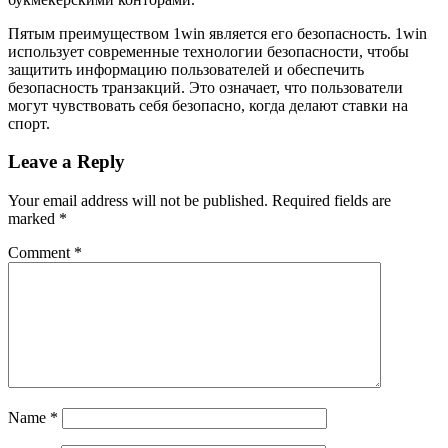
Пятым преимуществом 1win является его безопасность. 1win
использует современные технологии безопасности, чтобы
защитить информацию пользователей и обеспечить
безопасность транзакций. Это означает, что пользователи
могут чувствовать себя безопасно, когда делают ставки на
спорт.
Leave a Reply
Your email address will not be published.
Required fields are
marked
*
Comment
*
Name
*