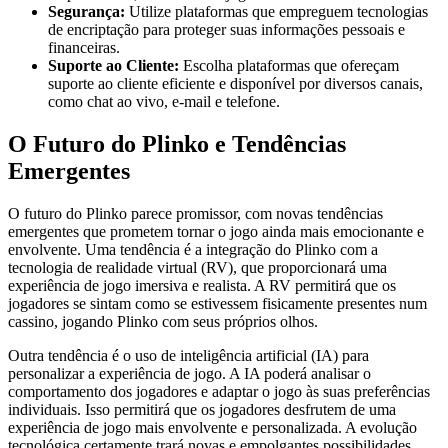
Segurança:
Utilize plataformas que empreguem tecnologias
de encriptação para proteger suas informações pessoais e
financeiras.
Suporte ao Cliente:
Escolha plataformas que ofereçam
suporte ao cliente eficiente e disponível por diversos canais,
como chat ao vivo, e-mail e telefone.
O Futuro do Plinko e Tendências
Emergentes
O futuro do Plinko parece promissor, com novas tendências
emergentes que prometem tornar o jogo ainda mais emocionante e
envolvente. Uma tendência é a integração do Plinko com a
tecnologia de realidade virtual (RV), que proporcionará uma
experiência de jogo imersiva e realista. A RV permitirá que os
jogadores se sintam como se estivessem fisicamente presentes num
cassino, jogando Plinko com seus próprios olhos.
Outra tendência é o uso de inteligência artificial (IA) para
personalizar a experiência de jogo. A IA poderá analisar o
comportamento dos jogadores e adaptar o jogo às suas preferências
individuais. Isso permitirá que os jogadores desfrutem de uma
experiência de jogo mais envolvente e personalizada. A evolução
tecnológica certamente trará novas e empolgantes possibilidades