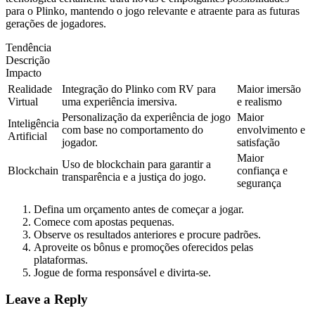
para o Plinko, mantendo o jogo relevante e atraente para as futuras
gerações de jogadores.
Tendência
Descrição
Impacto
Realidade
Integração do Plinko com RV para
Maior imersão
Virtual
uma experiência imersiva.
e realismo
Personalização da experiência de jogo
Maior
Inteligência
com base no comportamento do
envolvimento e
Artificial
jogador.
satisfação
Maior
Uso de blockchain para garantir a
Blockchain
confiança e
transparência e a justiça do jogo.
segurança
Defina um orçamento antes de começar a jogar.
Comece com apostas pequenas.
Observe os resultados anteriores e procure padrões.
Aproveite os bônus e promoções oferecidos pelas
plataformas.
Jogue de forma responsável e divirta-se.
Leave a Reply