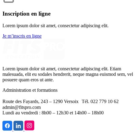
Inscription en ligne
Lorem ipsum dolor sit amet, consectetur adipiscing elit.
Je m’inscris en ligne
Lorem ipsum dolor sit amet, consectetur adipiscing elit. Etiam
malesuada, elit eu sodales hendrerit, neque magna euismod sem, vel
posuere quam eros ut ante.
Administration et formations
Route des Fayards, 243 – 1290 Versoix Tél. 022 779 10 62
admin@fitspro.com
Lundi au vendredi : 8h00 – 12h30 et 14h00 – 18h00