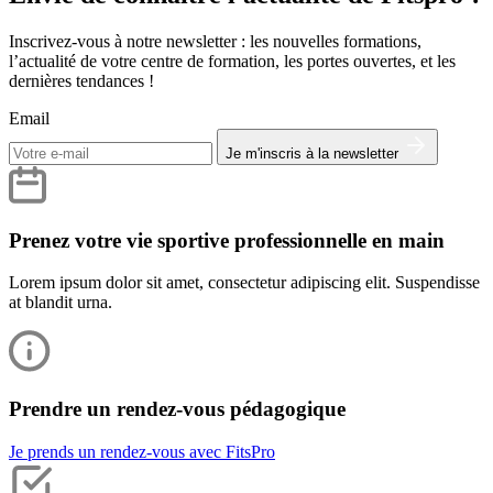
Inscrivez-vous à notre newsletter : les nouvelles formations,
l’actualité de votre centre de formation, les portes ouvertes, et les
dernières tendances !
Email
Je m'inscris à la newsletter
Prenez votre vie sportive professionnelle en main
Lorem ipsum dolor sit amet, consectetur adipiscing elit. Suspendisse
at blandit urna.
Prendre un rendez-vous pédagogique
Je prends un rendez-vous avec FitsPro