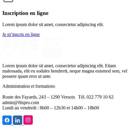
Inscription en ligne
Lorem ipsum dolor sit amet, consectetur adipiscing elit.
Je m’inscris en ligne
Lorem ipsum dolor sit amet, consectetur adipiscing elit. Etiam
malesuada, elit eu sodales hendrerit, neque magna euismod sem, vel
posuere quam eros ut ante.
Administration et formations
Route des Fayards, 243 – 1290 Versoix Tél. 022 779 10 62
admin@fitspro.com
Lundi au vendredi : 8h00 – 12h30 et 14h00 – 18h00