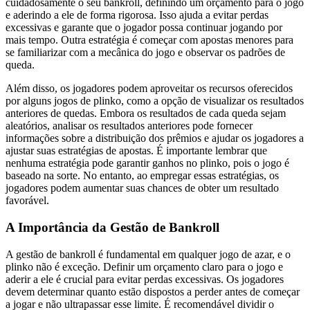
cuidadosamente o seu bankroll, definindo um orçamento para o jogo
e aderindo a ele de forma rigorosa. Isso ajuda a evitar perdas
excessivas e garante que o jogador possa continuar jogando por
mais tempo. Outra estratégia é começar com apostas menores para
se familiarizar com a mecânica do jogo e observar os padrões de
queda.
Além disso, os jogadores podem aproveitar os recursos oferecidos
por alguns jogos de plinko, como a opção de visualizar os resultados
anteriores de quedas. Embora os resultados de cada queda sejam
aleatórios, analisar os resultados anteriores pode fornecer
informações sobre a distribuição dos prêmios e ajudar os jogadores a
ajustar suas estratégias de apostas. É importante lembrar que
nenhuma estratégia pode garantir ganhos no plinko, pois o jogo é
baseado na sorte. No entanto, ao empregar essas estratégias, os
jogadores podem aumentar suas chances de obter um resultado
favorável.
A Importância da Gestão de Bankroll
A gestão de bankroll é fundamental em qualquer jogo de azar, e o
plinko não é exceção. Definir um orçamento claro para o jogo e
aderir a ele é crucial para evitar perdas excessivas. Os jogadores
devem determinar quanto estão dispostos a perder antes de começar
a jogar e não ultrapassar esse limite. É recomendável dividir o