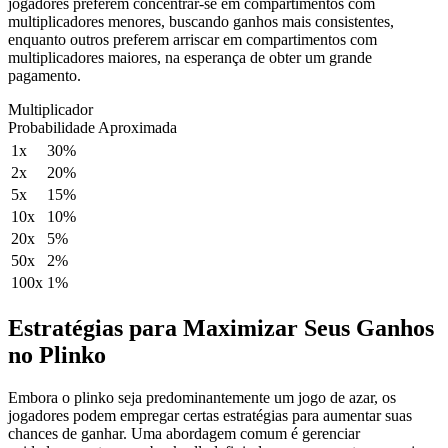
jogadores preferem concentrar-se em compartimentos com
multiplicadores menores, buscando ganhos mais consistentes,
enquanto outros preferem arriscar em compartimentos com
multiplicadores maiores, na esperança de obter um grande
pagamento.
Multiplicador
Probabilidade Aproximada
1x
30%
2x
20%
5x
15%
10x
10%
20x
5%
50x
2%
100x
1%
Estratégias para Maximizar Seus Ganhos
no Plinko
Embora o plinko seja predominantemente um jogo de azar, os
jogadores podem empregar certas estratégias para aumentar suas
chances de ganhar. Uma abordagem comum é gerenciar