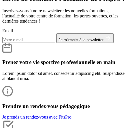
Inscrivez-vous à notre newsletter : les nouvelles formations,
l’actualité de votre centre de formation, les portes ouvertes, et les
dernières tendances !
Email
Je m'inscris à la newsletter
Prenez votre vie sportive professionnelle en main
Lorem ipsum dolor sit amet, consectetur adipiscing elit. Suspendisse
at blandit urna.
Prendre un rendez-vous pédagogique
Je prends un rendez-vous avec FitsPro