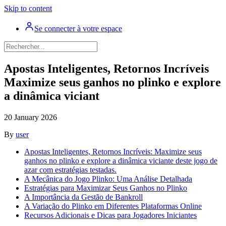
Skip to content
Se connecter à votre espace
Apostas Inteligentes, Retornos Incríveis
Maximize seus ganhos no plinko e explore
a dinâmica viciant
20 January 2026
By
user
Apostas Inteligentes, Retornos Incríveis: Maximize seus
ganhos no plinko e explore a dinâmica viciante deste jogo de
azar com estratégias testadas.
A Mecânica do Jogo Plinko: Uma Análise Detalhada
Estratégias para Maximizar Seus Ganhos no Plinko
A Importância da Gestão de Bankroll
A Variação do Plinko em Diferentes Plataformas Online
Recursos Adicionais e Dicas para Jogadores Iniciantes