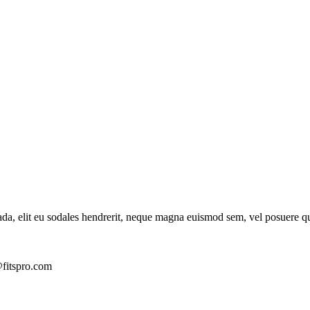
ada, elit eu sodales hendrerit, neque magna euismod sem, vel posuere q
fitspro.com