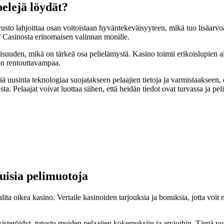
pelejä löydät?
to lahjoittaa osan voitoistaan hyväntekeväisyyteen, mikä tuo lisäarvoa p
af Casinosta erinomaisen valinnan monille.
allisuuden, mikä on tärkeä osa pelielämystä. Kasino toimii erikoislupien 
jon rentouttavampaa.
ä uusinta teknologiaa suojatakseen pelaajien tietoja ja varmistaakseen, 
sta. Pelaajat voivat luottaa siihen, että heidän tiedot ovat turvassa ja p
tuisia pelimuotoja
alita oikea kasino. Vertaile kasinoiden tarjouksia ja bonuksia, jotta 
ekisteröidyt, tutustu muiden pelaajien kokemuksiin ja arvioihin. Tämä vo