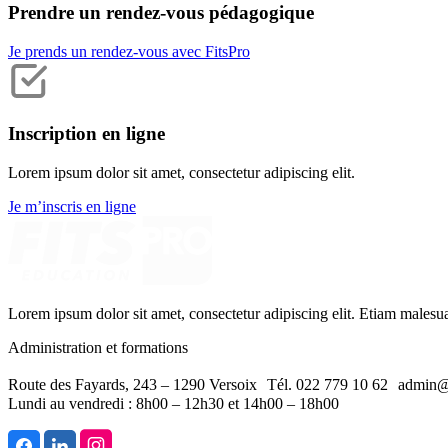
Prendre un rendez-vous pédagogique
Je prends un rendez-vous avec FitsPro
Inscription en ligne
Lorem ipsum dolor sit amet, consectetur adipiscing elit.
Je m’inscris en ligne
Lorem ipsum dolor sit amet, consectetur adipiscing elit. Etiam malesu
Administration et formations
Route des Fayards, 243 – 1290 Versoix Tél. 022 779 10 62 admin@
Lundi au vendredi : 8h00 – 12h30 et 14h00 – 18h00