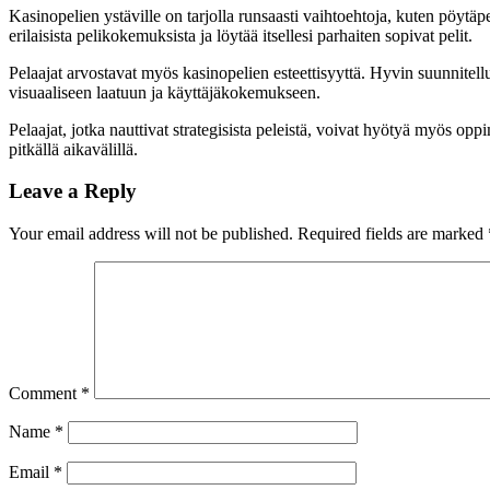
Kasinopelien ystäville on tarjolla runsaasti vaihtoehtoja, kuten pöytäpel
erilaisista pelikokemuksista ja löytää itsellesi parhaiten sopivat pelit.
Pelaajat arvostavat myös kasinopelien esteettisyyttä. Hyvin suunnitellut
visuaaliseen laatuun ja käyttäjäkokemukseen.
Pelaajat, jotka nauttivat strategisista peleistä, voivat hyötyä myös oppi
pitkällä aikavälillä.
Leave a Reply
Your email address will not be published.
Required fields are marked
Comment
*
Name
*
Email
*