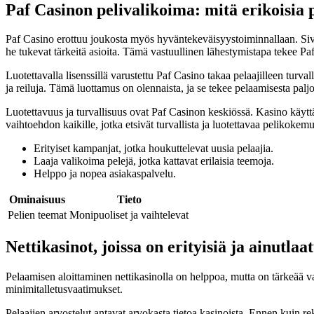
Paf Casinon pelivalikoima: mitä erikoisia 
Paf Casino erottuu joukosta myös hyväntekeväisyystoiminnallaan. Sivus
he tukevat tärkeitä asioita. Tämä vastuullinen lähestymistapa tekee P
Luotettavalla lisenssillä varustettu Paf Casino takaa pelaajilleen turv
ja reiluja. Tämä luottamus on olennaista, ja se tekee pelaamisesta pal
Luotettavuus ja turvallisuus ovat Paf Casinon keskiössä. Kasino käyttä
vaihtoehdon kaikille, jotka etsivät turvallista ja luotettavaa pelikokemu
Erityiset kampanjat, jotka houkuttelevat uusia pelaajia.
Laaja valikoima pelejä, jotka kattavat erilaisia teemoja.
Helppo ja nopea asiakaspalvelu.
Ominaisuus
Tieto
Pelien teemat
Monipuoliset ja vaihtelevat
Nettikasinot, joissa on erityisiä ja ainutlaa
Pelaamisen aloittaminen nettikasinolla on helppoa, mutta on tärkeää v
minimitalletusvaatimukset.
Pelaajien arvostelut antavat arvokasta tietoa kasinoista. Ennen kuin r