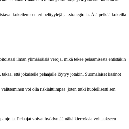
tavat kokeilemisen eri pelityylejä ja -strategioita. Älä pelkää kokeilla
voitoistasi ilman ylimääräisiä veroja, mikä tekee pelaamisesta entistäkin
 takaa, että jokaiselle pelaajalle löytyy jotakin. Suomalaiset kasinot
alitseminen voi olla riskialttiimpaa, joten tutki huolellisesti sen
panjoita. Pelaajat voivat hyödyntää näitä kierroksia voittaakseen