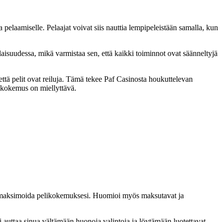
elaamiselle. Pelaajat voivat siis nauttia lempipeleistään samalla, kun
alaisuudessa, mikä varmistaa sen, että kaikki toiminnot ovat säänneltyjä
että pelit ovat reiluja. Tämä tekee Paf Casinosta houkuttelevan
elikokemus on miellyttävä.
voit maksimoida pelikokemuksesi. Huomioi myös maksutavat ja
i auttaa sinua vältämään huonoja valintoja ja löytämään luotettavat