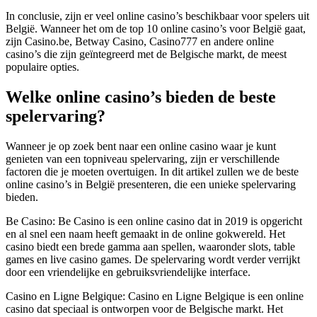
In conclusie, zijn er veel online casino’s beschikbaar voor spelers uit
België. Wanneer het om de top 10 online casino’s voor België gaat,
zijn Casino.be, Betway Casino, Casino777 en andere online
casino’s die zijn geïntegreerd met de Belgische markt, de meest
populaire opties.
Welke online casino’s bieden de beste
spelervaring?
Wanneer je op zoek bent naar een online casino waar je kunt
genieten van een topniveau spelervaring, zijn er verschillende
factoren die je moeten overtuigen. In dit artikel zullen we de beste
online casino’s in België presenteren, die een unieke spelervaring
bieden.
Be Casino: Be Casino is een online casino dat in 2019 is opgericht
en al snel een naam heeft gemaakt in de online gokwereld. Het
casino biedt een brede gamma aan spellen, waaronder slots, table
games en live casino games. De spelervaring wordt verder verrijkt
door een vriendelijke en gebruiksvriendelijke interface.
Casino en Ligne Belgique: Casino en Ligne Belgique is een online
casino dat speciaal is ontworpen voor de Belgische markt. Het