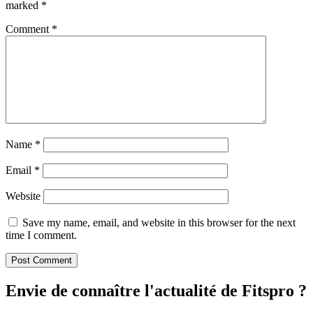
marked
*
Comment
*
Name
*
Email
*
Website
Save my name, email, and website in this browser for the next
time I comment.
Envie de connaître l'actualité de Fitspro ?