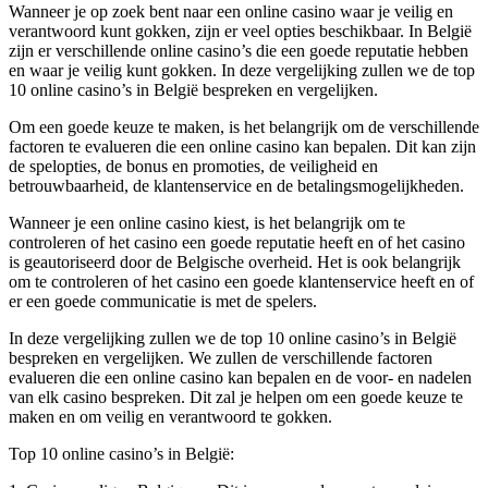
Wanneer je op zoek bent naar een online casino waar je veilig en
verantwoord kunt gokken, zijn er veel opties beschikbaar. In België
zijn er verschillende online casino’s die een goede reputatie hebben
en waar je veilig kunt gokken. In deze vergelijking zullen we de top
10 online casino’s in België bespreken en vergelijken.
Om een goede keuze te maken, is het belangrijk om de verschillende
factoren te evalueren die een online casino kan bepalen. Dit kan zijn
de spelopties, de bonus en promoties, de veiligheid en
betrouwbaarheid, de klantenservice en de betalingsmogelijkheden.
Wanneer je een online casino kiest, is het belangrijk om te
controleren of het casino een goede reputatie heeft en of het casino
is geautoriseerd door de Belgische overheid. Het is ook belangrijk
om te controleren of het casino een goede klantenservice heeft en of
er een goede communicatie is met de spelers.
In deze vergelijking zullen we de top 10 online casino’s in België
bespreken en vergelijken. We zullen de verschillende factoren
evalueren die een online casino kan bepalen en de voor- en nadelen
van elk casino bespreken. Dit zal je helpen om een goede keuze te
maken en om veilig en verantwoord te gokken.
Top 10 online casino’s in België: