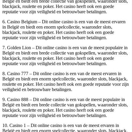
België en biedt een brede collectie van gokspellen, waaronder slots,
blackjack, roulette en poker. Het casino heeft ook een goede
reputatie voor zijn veiligheid en betrouwbare betalingen.
6. Casino Belgium – Dit online casino is een van de meest ervaren
in België en biedt een enorm spelcollectie, waaronder slots,
blackjack, roulette en poker. Het casino heeft ook een goede
reputatie voor zijn veiligheid en betrouwbare betalingen.
7. Golden Lion – Dit online casino is een van de meest populaire in
België en biedt een brede collectie van gokspellen, waaronder slots,
blackjack, roulette en poker. Het casino heeft ook een goede
reputatie voor zijn veiligheid en betrouwbare betalingen.
8. Casino 777 – Dit online casino is een van de meest ervaren in
België en biedt een enorm spelcollectie, waaronder slots, blackjack,
roulette en poker. Het casino heeft ook een goede reputatie voor zijn
veiligheid en betrouwbare betalingen.
9. Casino 888 – Dit online casino is een van de meest populaire in
België en biedt een brede collectie van gokspellen, waaronder slots,
blackjack, roulette en poker. Het casino heeft ook een goede
reputatie voor zijn veiligheid en betrouwbare betalingen.
10. Casino 1 – Dit online casino is een van de meest ervaren in
België en biedt een enorm spelcollectie, waaronder slots, blackjack,