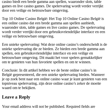
casino biedt een brede gamma aan spellen, waaronder slots, table
games en live casino games. De spelervaring wordt verder verrijkt
door een veilige en betrouwbare omgeving.
Top 10 Online Casino België: Het Top 10 Online Casino België is
een online casino dat een brede gamma aan spellen aanbiedt,
waaronder slots, table games en live casino games. De spelervaring
wordt verder verrijkt door een gebruiksvriendelijke interface en een
veilige en betrouwbare omgeving.
Een unieke spelervaring: Wat deze online casino’s onderscheidt is de
unieke spelervaring die ze bieden. Ze bieden een brede gamma aan
spellen, een gebruiksvriendelijke interface en een veilige en
betrouwbare omgeving. Dit maakt het voor spelers gemakkelijker
om te genieten van hun favoriete spellen en om te winnen.
Conclusie: In dit artikel hebben we de beste online casino’s in
België gepresenteerd, die een unieke spelervaring bieden. Wanneer
je op zoek bent naar een online casino waar je kunt genieten van een
topniveau spelervaring, zijn deze online casino’s zeker de moeite
waard om te bekijken.
Leave a Reply
Your email address will not be published.
Required fields are