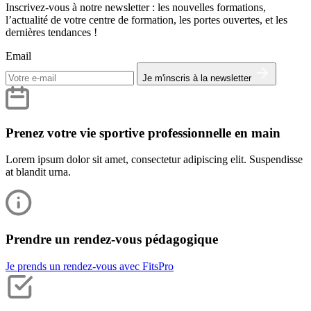
Inscrivez-vous à notre newsletter : les nouvelles formations,
l’actualité de votre centre de formation, les portes ouvertes, et les
dernières tendances !
Email
Je m'inscris à la newsletter
Prenez votre vie sportive professionnelle en main
Lorem ipsum dolor sit amet, consectetur adipiscing elit. Suspendisse
at blandit urna.
Prendre un rendez-vous pédagogique
Je prends un rendez-vous avec FitsPro