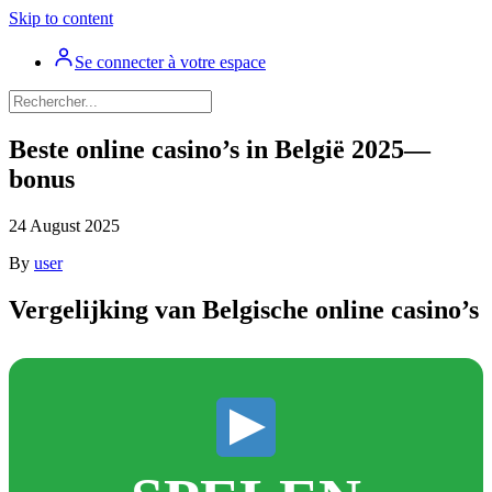
Skip to content
Se connecter à votre espace
Beste online casino’s in België 2025—
bonus
24 August 2025
By
user
Vergelijking van Belgische online casino’s