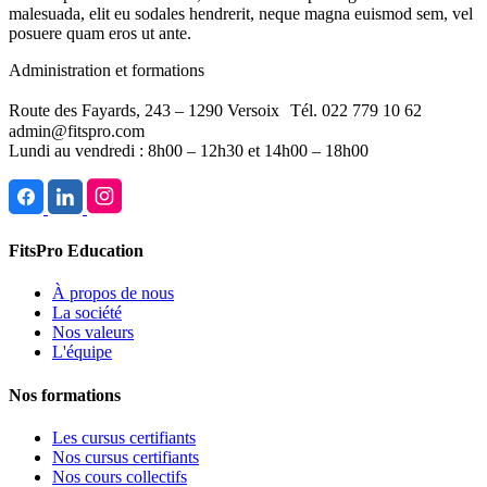
malesuada, elit eu sodales hendrerit, neque magna euismod sem, vel
posuere quam eros ut ante.
Administration et formations
Route des Fayards, 243 – 1290 Versoix Tél. 022 779 10 62
admin@fitspro.com
Lundi au vendredi : 8h00 – 12h30 et 14h00 – 18h00
FitsPro Education
À propos de nous
La société
Nos valeurs
L'équipe
Nos formations
Les cursus certifiants
Nos cursus certifiants
Nos cours collectifs