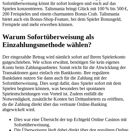
Sofortüberweisung könnt ihr sofort loslegen und euch auf das
Spielen konzentrieren. Talismania bringt Glück mit 100 % bis 500 €,
200 Freispielen und einem charmanten Bonus Crab. Talismania
bietet auch ein Bonus-Shop-Feature, bei dem Spieler Bonusgeld,
Freispiele und mehr erwerben können.
Warum Sofortüberweisung als
Einzahlungsmethode wählen?
Der eingezahlte Betrag wird nämlich sofort auf Ihrem Spielerkonto
gutgeschrieben. Wie schon erwähnt, benötigen Sie kein eigenes
Konto beim Zahlungsanbieter. Somit reicht für die Abwicklung der
Transaktionen ganz einfach ein Bankkonto. Ihre regulären
Bankdaten nutzen Sie dann auch für die Zahlung mit der
Sofortüberweisung. Dies sorgt dafür, dass Spieler sofort mit dem
Spielen beginnen können, was besonders bei spontanen
Spielentscheidungen von Vorteil ist. Zudem entfällt die
Notwendigkeit, zusätzliche Konten bei Drittanbietern zu eröffnen,
da die Zahlung direkt über das vertraute Online-Banking
abgewickelt wird.
Dies war eine Übersicht der top Echtgeld Online Casinos mit
Sofortüberweisung.
Die Überweisung läuft dabei direkt über den regulären Online