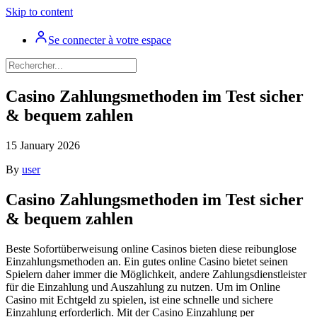
Skip to content
Se connecter à votre espace
Casino Zahlungsmethoden im Test sicher
& bequem zahlen
15 January 2026
By
user
Casino Zahlungsmethoden im Test sicher
& bequem zahlen
Beste Sofortüberweisung online Casinos bieten diese reibunglose
Einzahlungsmethoden an. Ein gutes online Casino bietet seinen
Spielern daher immer die Möglichkeit, andere Zahlungsdienstleister
für die Einzahlung und Auszahlung zu nutzen. Um im Online
Casino mit Echtgeld zu spielen, ist eine schnelle und sichere
Einzahlung erforderlich. Mit der Casino Einzahlung per