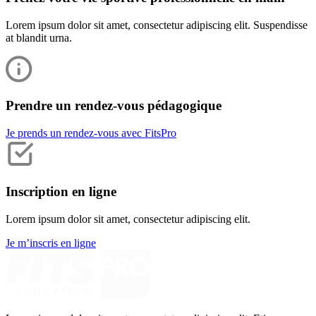
Lorem ipsum dolor sit amet, consectetur adipiscing elit. Suspendisse
at blandit urna.
Prendre un rendez-vous pédagogique
Je prends un rendez-vous avec FitsPro
Inscription en ligne
Lorem ipsum dolor sit amet, consectetur adipiscing elit.
Je m’inscris en ligne