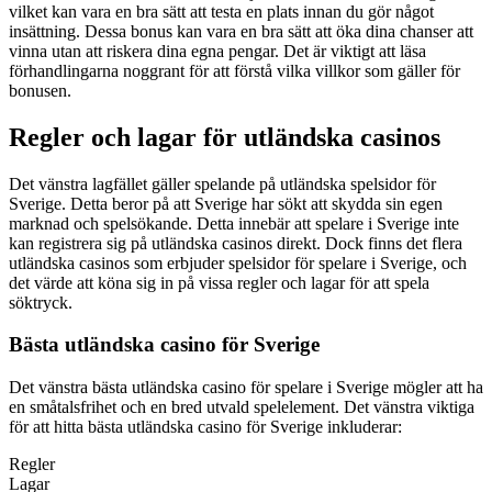
vilket kan vara en bra sätt att testa en plats innan du gör något
insättning. Dessa bonus kan vara en bra sätt att öka dina chanser att
vinna utan att riskera dina egna pengar. Det är viktigt att läsa
förhandlingarna noggrant för att förstå vilka villkor som gäller för
bonusen.
Regler och lagar för utländska casinos
Det vänstra lagfället gäller spelande på utländska spelsidor för
Sverige. Detta beror på att Sverige har sökt att skydda sin egen
marknad och spelsökande. Detta innebär att spelare i Sverige inte
kan registrera sig på utländska casinos direkt. Dock finns det flera
utländska casinos som erbjuder spelsidor för spelare i Sverige, och
det värde att köna sig in på vissa regler och lagar för att spela
söktryck.
Bästa utländska casino för Sverige
Det vänstra bästa utländska casino för spelare i Sverige mögler att ha
en småtalsfrihet och en bred utvald spelelement. Det vänstra viktiga
för att hitta bästa utländska casino för Sverige inkluderar:
Regler
Lagar