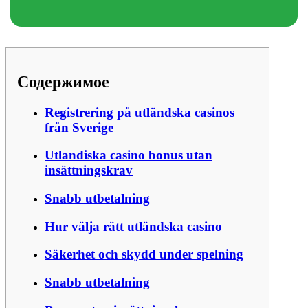
Содержимое
Registrering på utländska casinos
från Sverige
Utlandiska casino bonus utan
insättningskrav
Snabb utbetalning
Hur välja rätt utländska casino
Säkerhet och skydd under spelning
Snabb utbetalning