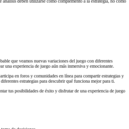
de análisis deben utilizarse como complemento a la estrategia, no como
robable que veamos nuevas variaciones del juego con diferentes
crear una experiencia de juego aún más inmersiva y emocionante.
articipa en foros y comunidades en línea para compartir estrategias y
diferentes estrategias para descubrir qué funciona mejor para ti.
tar tus posibilidades de éxito y disfrutar de una experiencia de juego