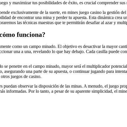
ego y maximizar tus posibilidades de éxito, es crucial comprender sus 
epende exclusivamente de la suerte, en mines juego casino la gestión de
ilidad de encontrar una mina y perder tu apuesta. Esta dinámica crea u
raremos las técnicas maestras que te permitirán desafiar al azar y multi
 cómo funciona?
lmente como un campo minado. El objetivo es desactivar la mayor cantida
eleccionar una a una, revelando lo que hay debajo. Cada casilla puede c
do se penetre en el campo minado, mayor será el multiplicador potencia
, asegurando una parte de su apuesta, o continuar jugando para intenta
otros juegos de casino.
es puedan observar la disposición de las minas. A menudo, el juego pro
más informadas. Por lo tanto, a pesar de su aparente simplicidad, el mi