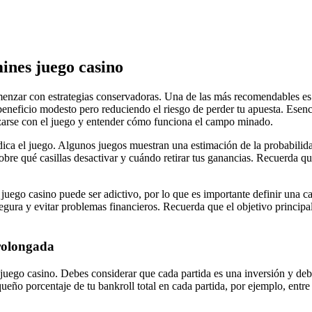
mines juego casino
nzar con estrategias conservadoras. Una de las más recomendables es la
eneficio modesto pero reduciendo el riesgo de perder tu apuesta. Esencia
arizarse con el juego y entender cómo funciona el campo minado.
dica el juego. Algunos juegos muestran una estimación de la probabilida
obre qué casillas desactivar y cuándo retirar tus ganancias. Recuerda q
s juego casino puede ser adictivo, por lo que es importante definir una 
egura y evitar problemas financieros. Recuerda que el objetivo principal
prolongada
 juego casino. Debes considerar que cada partida es una inversión y debe
ueño porcentaje de tu bankroll total en cada partida, por ejemplo, entre