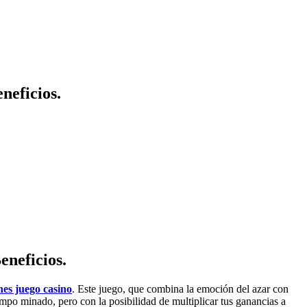
neficios.
eneficios.
es juego casino
. Este juego, que combina la emoción del azar con
ampo minado, pero con la posibilidad de multiplicar tus ganancias a