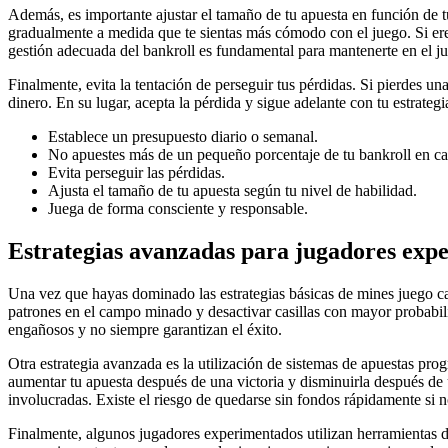
Además, es importante ajustar el tamaño de tu apuesta en función de t
gradualmente a medida que te sientas más cómodo con el juego. Si er
gestión adecuada del bankroll es fundamental para mantenerte en el ju
Finalmente, evita la tentación de perseguir tus pérdidas. Si pierdes u
dinero. En su lugar, acepta la pérdida y sigue adelante con tu estrategi
Establece un presupuesto diario o semanal.
No apuestes más de un pequeño porcentaje de tu bankroll en ca
Evita perseguir las pérdidas.
Ajusta el tamaño de tu apuesta según tu nivel de habilidad.
Juega de forma consciente y responsable.
Estrategias avanzadas para jugadores exp
Una vez que hayas dominado las estrategias básicas de mines juego cas
patrones en el campo minado y desactivar casillas con mayor probabili
engañosos y no siempre garantizan el éxito.
Otra estrategia avanzada es la utilización de sistemas de apuestas pro
aumentar tu apuesta después de una victoria y disminuirla después de
involucradas. Existe el riesgo de quedarse sin fondos rápidamente si n
Finalmente, algunos jugadores experimentados utilizan herramientas de