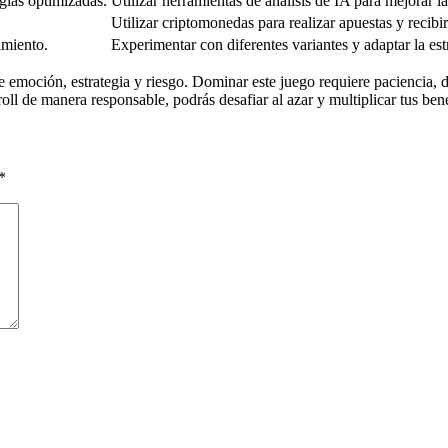
egias optimizadas.
Utilizar herramientas de análisis de IA para mejorar l
Utilizar criptomonedas para realizar apuestas y recibi
imiento.
Experimentar con diferentes variantes y adaptar la est
 emoción, estrategia y riesgo. Dominar este juego requiere paciencia, 
roll de manera responsable, podrás desafiar al azar y multiplicar tus be
*