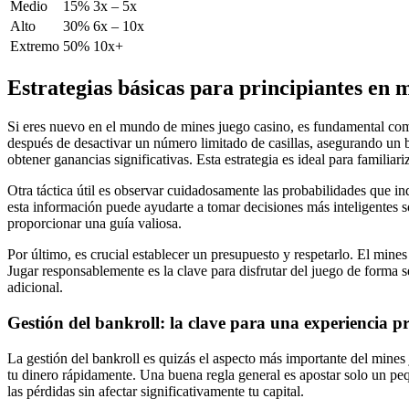
Medio
15%
3x – 5x
Alto
30%
6x – 10x
Extremo
50%
10x+
Estrategias básicas para principiantes en 
Si eres nuevo en el mundo de mines juego casino, es fundamental come
después de desactivar un número limitado de casillas, asegurando un b
obtener ganancias significativas. Esta estrategia es ideal para famili
Otra táctica útil es observar cuidadosamente las probabilidades que in
esta información puede ayudarte a tomar decisiones más inteligentes s
proporcionar una guía valiosa.
Por último, es crucial establecer un presupuesto y respetarlo. El mine
Jugar responsablemente es la clave para disfrutar del juego de forma s
adicional.
Gestión del bankroll: la clave para una experiencia 
La gestión del bankroll es quizás el aspecto más importante del mines
tu dinero rápidamente. Una buena regla general es apostar solo un peq
las pérdidas sin afectar significativamente tu capital.