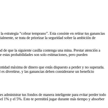
 estrategia “cobrar temprano”. Esta consiste en retirar tus ganancias
lmente, se trata de priorizar la seguridad sobre la ambición de
d de que la siguiente casilla contenga una mina. Prestar atención a
ue estas probabilidades son solo estimaciones, pero pueden
cantidad máxima de dinero que estás dispuesto a perder y no superarla.
 es divertirse, y las ganancias deben considerarse un beneficio
s administrar tus fondos de manera inteligente para evitar perder todo
 el 1% y el 5%. Esto te permitirá jugar durante más tiempo y absorber