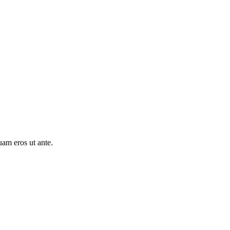
uam eros ut ante.