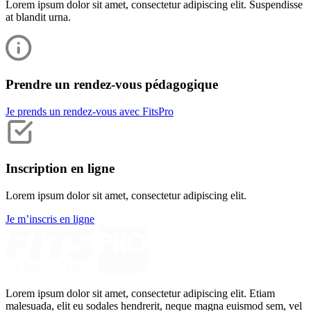
Lorem ipsum dolor sit amet, consectetur adipiscing elit. Suspendisse
at blandit urna.
Prendre un rendez-vous pédagogique
Je prends un rendez-vous avec FitsPro
Inscription en ligne
Lorem ipsum dolor sit amet, consectetur adipiscing elit.
Je m’inscris en ligne
Lorem ipsum dolor sit amet, consectetur adipiscing elit. Etiam
malesuada, elit eu sodales hendrerit, neque magna euismod sem, vel