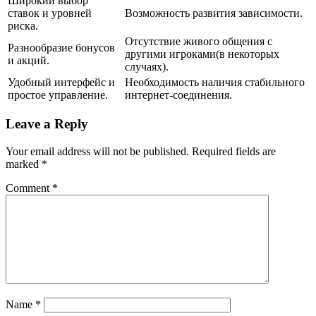
Широкий выбор
ставок и уровней
Возможность развития зависимости.
риска.
Отсутствие живого общения с
Разнообразие бонусов
другими игроками(в некоторых
и акций.
случаях).
Удобный интерфейс и
Необходимость наличия стабильного
простое управление.
интернет-соединения.
Leave a Reply
Your email address will not be published.
Required fields are
marked
*
Comment
*
Name
*