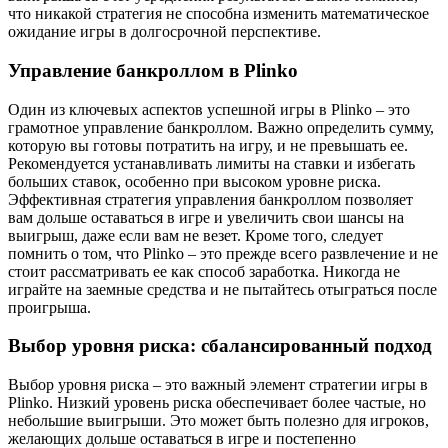
что никакой стратегия не способна изменить математическое
ожидание игры в долгосрочной перспективе.
Управление банкроллом в Plinko
Один из ключевых аспектов успешной игры в Plinko – это
грамотное управление банкроллом. Важно определить сумму,
которую вы готовы потратить на игру, и не превышать ее.
Рекомендуется устанавливать лимиты на ставки и избегать
больших ставок, особенно при высоком уровне риска.
Эффективная стратегия управления банкроллом позволяет
вам дольше оставаться в игре и увеличить свои шансы на
выигрыш, даже если вам не везет. Кроме того, следует
помнить о том, что Plinko – это прежде всего развлечение и не
стоит рассматривать ее как способ заработка. Никогда не
играйте на заемные средства и не пытайтесь отыграться после
проигрыша.
Выбор уровня риска: сбалансированный подход
Выбор уровня риска – это важный элемент стратегии игры в
Plinko. Низкий уровень риска обеспечивает более частые, но
небольшие выигрыши. Это может быть полезно для игроков,
желающих дольше оставаться в игре и постепенно