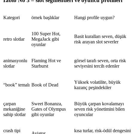
Tablo No 3 – slot segmentleri ve oyuncu profilleri
Kategori
örnek başlıklar
Hangi profile uygun?
100 Super Hot,
Basit kuralları seven, düşük
retro slotlar
MegaJack gibi
risk arayan slot severler
oyunlar
animasyonlu
Flaming Hot ve
görsel tarafı seven, orta risk
slotlar
Starburst
seviyesini tercih edenler
Yüksek volatilite, büyük
“book” temalı
Book of Dead
kazanç peşindekiler
çarpan
Sweet Bonanza,
Büyük çarpan kovalamayı
mekaniğine
Gates of Olympus
seven risk yönetimini bilen
sahip slotlar
gibi oyunlar
oyuncular
crash tipi
kısa turlar, risk-ödül dengesini
Aviator