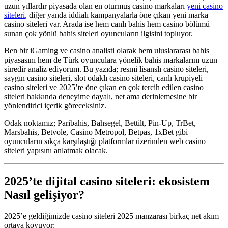
uzun yıllardır piyasada olan en oturmuş casino markaları
yeni casino
siteleri
, diğer yanda iddialı kampanyalarla öne çıkan yeni marka
casino siteleri var. Arada ise hem canlı bahis hem casino bölümü
sunan çok yönlü bahis siteleri oyuncuların ilgisini topluyor.
Ben bir iGaming ve casino analisti olarak hem uluslararası bahis
piyasasını hem de Türk oyunculara yönelik bahis markalarını uzun
süredir analiz ediyorum. Bu yazıda; resmi lisanslı casino siteleri,
saygın casino siteleri, slot odaklı casino siteleri, canlı krupiyeli
casino siteleri ve 2025’te öne çıkan en çok tercih edilen casino
siteleri hakkında deneyime dayalı, net ama derinlemesine bir
yönlendirici içerik göreceksiniz.
Odak noktamız; Paribahis, Bahsegel, Bettilt, Pin-Up, TrBet,
Marsbahis, Betvole, Casino Metropol, Betpas, 1xBet gibi
oyuncuların sıkça karşılaştığı platformlar üzerinden web casino
siteleri yapısını anlatmak olacak.
2025’te dijital casino siteleri: ekosistem
Nasıl gelişiyor?
2025’e geldiğimizde casino siteleri 2025 manzarası birkaç net akım
ortaya koyuyor: