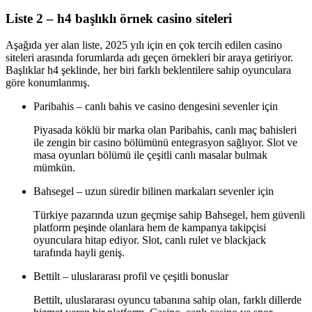
Liste 2 – h4 başlıklı örnek casino siteleri
Aşağıda yer alan liste, 2025 yılı için en çok tercih edilen casino
siteleri arasında forumlarda adı geçen örnekleri bir araya getiriyor.
Başlıklar h4 şeklinde, her biri farklı beklentilere sahip oyunculara
göre konumlanmış.
Paribahis – canlı bahis ve casino dengesini sevenler için
Piyasada köklü bir marka olan Paribahis, canlı maç bahisleri
ile zengin bir casino bölümünü entegrasyon sağlıyor. Slot ve
masa oyunları bölümü ile çeşitli canlı masalar bulmak
mümkün.
Bahsegel – uzun süredir bilinen markaları sevenler için
Türkiye pazarında uzun geçmişe sahip Bahsegel, hem güvenli
platform peşinde olanlara hem de kampanya takipçisi
oyunculara hitap ediyor. Slot, canlı rulet ve blackjack
tarafında hayli geniş.
Bettilt – uluslararası profil ve çeşitli bonuslar
Bettilt, uluslararası oyuncu tabanına sahip olan, farklı dillerde