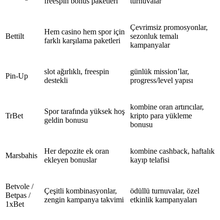
freespin bonus paketleri
turnuvalar
Çevrimsiz promosyonlar,
Hem casino hem spor için
Bettilt
sezonluk temalı
farklı karşılama paketleri
kampanyalar
slot ağırlıklı, freespin
günlük mission’lar,
Pin-Up
destekli
progress/level yapısı
kombine oran artırıcılar,
Spor tarafında yüksek hoş
TrBet
kripto para yükleme
geldin bonusu
bonusu
Her depozite ek oran
kombine cashback, haftalık
Marsbahis
ekleyen bonuslar
kayıp telafisi
Betvole /
Çeşitli kombinasyonlar,
ödüllü turnuvalar, özel
Betpas /
zengin kampanya takvimi
etkinlik kampanyaları
1xBet