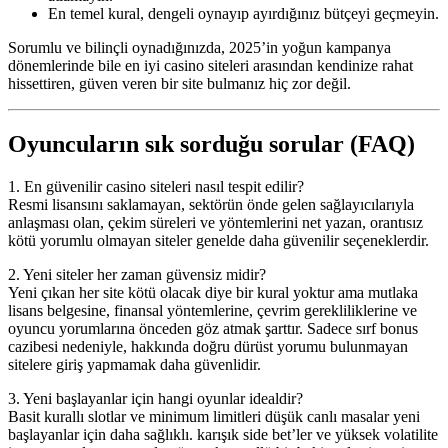
En temel kural, dengeli oynayıp ayırdığınız bütçeyi geçmeyin.
Sorumlu ve bilinçli oynadığınızda, 2025’in yoğun kampanya
dönemlerinde bile en iyi casino siteleri arasından kendinize rahat
hissettiren, güven veren bir site bulmanız hiç zor değil.
Oyuncuların sık sorduğu sorular (FAQ)
1. En güvenilir casino siteleri nasıl tespit edilir?
Resmi lisansını saklamayan, sektörün önde gelen sağlayıcılarıyla
anlaşması olan, çekim süreleri ve yöntemlerini net yazan, orantısız
kötü yorumlu olmayan siteler genelde daha güvenilir seçeneklerdir.
2. Yeni siteler her zaman güvensiz midir?
Yeni çıkan her site kötü olacak diye bir kural yoktur ama mutlaka
lisans belgesine, finansal yöntemlerine, çevrim gerekliliklerine ve
oyuncu yorumlarına önceden göz atmak şarttır. Sadece sırf bonus
cazibesi nedeniyle, hakkında doğru dürüst yorumu bulunmayan
sitelere giriş yapmamak daha güvenlidir.
3. Yeni başlayanlar için hangi oyunlar idealdir?
Basit kurallı slotlar ve minimum limitleri düşük canlı masalar yeni
başlayanlar için daha sağlıklı. karışık side bet’ler ve yüksek volatilite