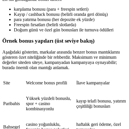
karşılama bonusu (para + freespin setleri)
Kayıp / cashback bonusu (belirli oranda geri dönüş)
para yatırma bonusu (her depozite ek yüzde)
Freespin fırsatları (belirli slotlarda)
Doğum günü ve özel gün bonusları ile turnuva ödülleri
Örnek bonus yapıları (üst seviye bakış)
Aşağıdaki gösterim, markalar arasında benzer bonus mantıklarını
gösteren özet niteliğinde bir rehberdir. Maksimum ve minimum
değerler siteden siteye, kampanyadan kampanyaya oynayabilir;
burada önemli olan mantığı anlamak.
Site
Welcome bonus profili
İlave kampanyalar
Yüksek yüzdeli bonuslu,
kayıp telafi bonusu, yatırım
Paribahis
spor + casino
çeşitliliği bonusları
kombinasyonlu
casino yoğunluklu,
haftalık geri ödeme, özel
Bahsegel