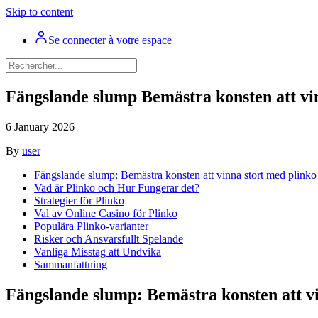
Skip to content
Se connecter à votre espace
Fängslande slump Bemästra konsten att vin
6 January 2026
By
user
Fängslande slump: Bemästra konsten att vinna stort med plinko
Vad är Plinko och Hur Fungerar det?
Strategier för Plinko
Val av Online Casino för Plinko
Populära Plinko-varianter
Risker och Ansvarsfullt Spelande
Vanliga Misstag att Undvika
Sammanfattning
Fängslande slump: Bemästra konsten att vi