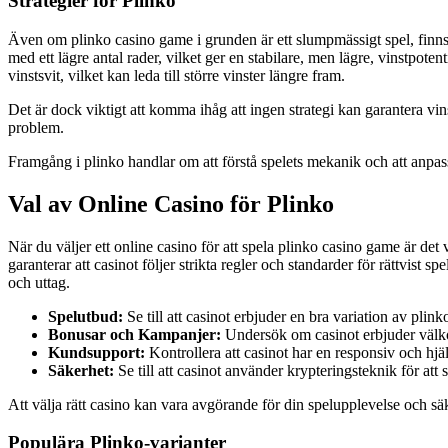
Strategier för Plinko
Även om plinko casino game i grunden är ett slumpmässigt spel, finns d
med ett lägre antal rader, vilket ger en stabilare, men lägre, vinstpote
vinstsvit, vilket kan leda till större vinster längre fram.
Det är dock viktigt att komma ihåg att ingen strategi kan garantera vins
problem.
Framgång i plinko handlar om att förstå spelets mekanik och att anpassa 
Val av Online Casino för Plinko
När du väljer ett online casino för att spela plinko casino game är det v
garanterar att casinot följer strikta regler och standarder för rättvist
och uttag.
Spelutbud:
Se till att casinot erbjuder en bra variation av plink
Bonusar och Kampanjer:
Undersök om casinot erbjuder välko
Kundsupport:
Kontrollera att casinot har en responsiv och hjäl
Säkerhet:
Se till att casinot använder krypteringsteknik för att
Att välja rätt casino kan vara avgörande för din spelupplevelse och säk
Populära Plinko-varianter