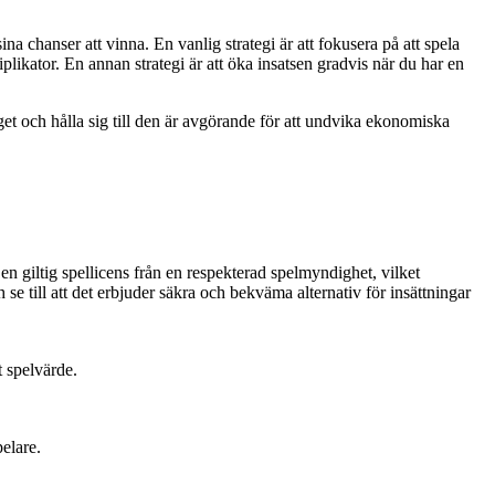
 chanser att vinna. En vanlig strategi är att fokusera på att spela
iplikator. En annan strategi är att öka insatsen gradvis när du har en
udget och hålla sig till den är avgörande för att undvika ekonomiska
a en giltig spellicens från en respekterad spelmyndighet, vilket
 se till att det erbjuder säkra och bekväma alternativ för insättningar
 spelvärde.
pelare.