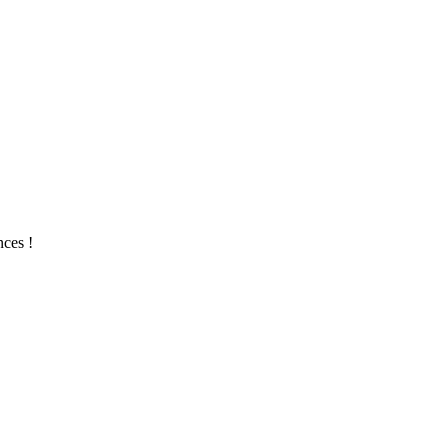
nces !