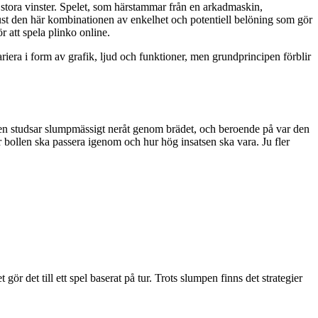
r stora vinster. Spelet, som härstammar från en arkadmaskin,
just den här kombinationen av enkelhet och potentiell belöning som gör
r att spela plinko online.
riera i form av grafik, ljud och funktioner, men grundprincipen förblir
ollen studsar slumpmässigt neråt genom brädet, och beroende på var den
er bollen ska passera igenom och hur hög insatsen ska vara. Ju fler
gör det till ett spel baserat på tur. Trots slumpen finns det strategier