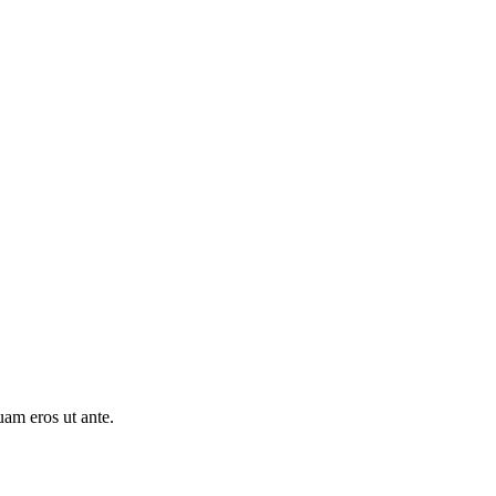
uam eros ut ante.