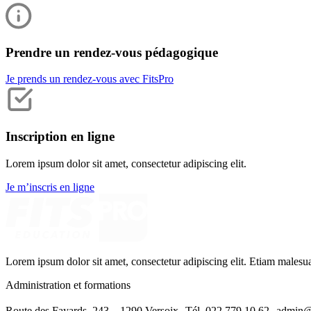
Prendre un rendez-vous pédagogique
Je prends un rendez-vous avec FitsPro
Inscription en ligne
Lorem ipsum dolor sit amet, consectetur adipiscing elit.
Je m’inscris en ligne
Lorem ipsum dolor sit amet, consectetur adipiscing elit. Etiam malesu
Administration et formations
Route des Fayards, 243 – 1290 Versoix Tél. 022 779 10 62 admin@