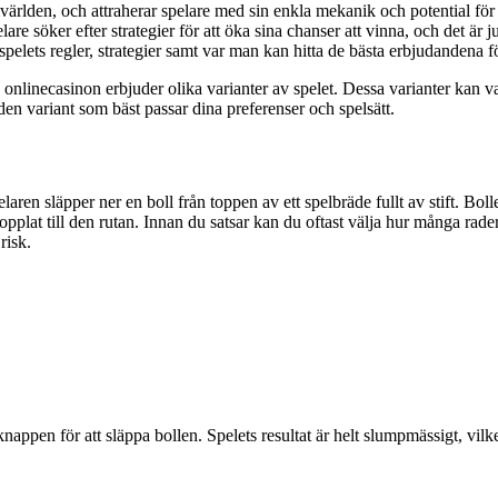
elvärlden, och attraherar spelare med sin enkla mekanik och potential fö
 söker efter strategier för att öka sina chanser att vinna, och det är 
spelets regler, strategier samt var man kan hitta de bästa erbjudandena fö
onlinecasinon erbjuder olika varianter av spelet. Dessa varianter kan va
 den variant som bäst passar dina preferenser och spelsätt.
aren släpper ner en boll från toppen av ett spelbräde fullt av stift. B
kopplat till den rutan. Innan du satsar kan du oftast välja hur många rad
risk.
appen för att släppa bollen. Spelets resultat är helt slumpmässigt, vilket 