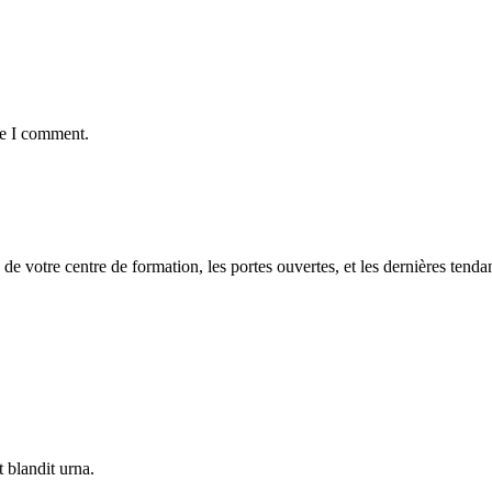
me I comment.
 de votre centre de formation, les portes ouvertes, et les dernières tenda
 blandit urna.