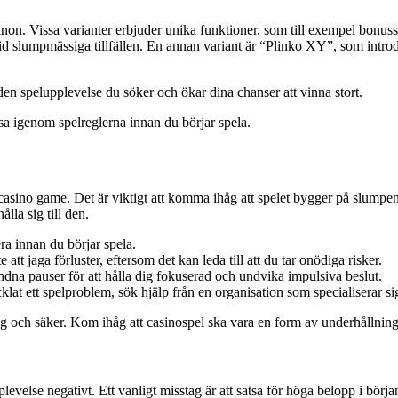
asinon. Vissa varianter erbjuder unika funktioner, som till exempel bonus
 slumpmässiga tillfällen. En annan variant är “Plinko XY”, som introduc
en spelupplevelse du söker och ökar dina chanser att vinna stort.
läsa igenom spelreglerna innan du börjar spela.
casino game. Det är viktigt att komma ihåg att spelet bygger på slumpen, 
ålla sig till den.
ra innan du börjar spela.
 att jaga förluster, eftersom det kan leda till att du tar onödiga risker.
ndna pauser för att hålla dig fokuserad och undvika impulsiva beslut.
lat ett spelproblem, sök hjälp från en organisation som specialiserar s
g och säker. Kom ihåg att casinospel ska vara en form av underhållning, i
lse negativt. Ett vanligt misstag är att satsa för höga belopp i början, v