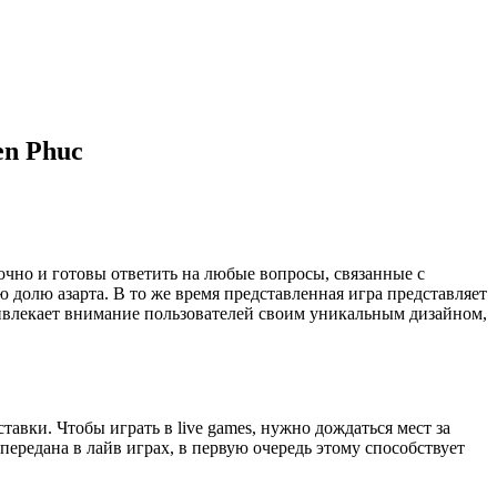
en Phuc
точно и готовы ответить на любые вопросы, связанные с
 долю азарта. В то же время представленная игра представляет
ривлекает внимание пользователей своим уникальным дизайном,
тавки. Чтобы играть в live games, нужно дождаться мест за
ередана в лайв играх, в первую очередь этому способствует