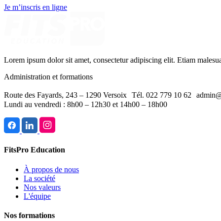
Je m’inscris en ligne
Lorem ipsum dolor sit amet, consectetur adipiscing elit. Etiam malesu
Administration et formations
Route des Fayards, 243 – 1290 Versoix Tél. 022 779 10 62 admin@
Lundi au vendredi : 8h00 – 12h30 et 14h00 – 18h00
FitsPro Education
À propos de nous
La société
Nos valeurs
L'équipe
Nos formations