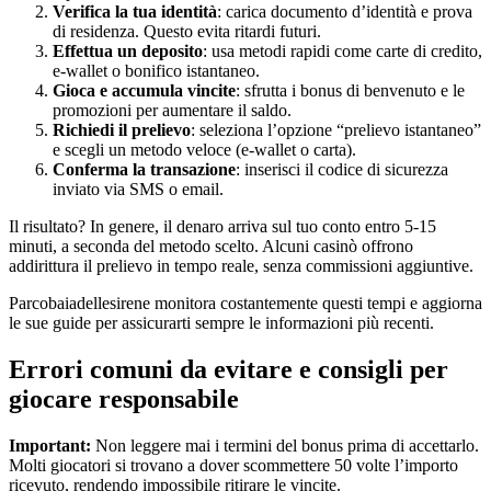
Verifica la tua identità
: carica documento d’identità e prova
di residenza. Questo evita ritardi futuri.
Effettua un deposito
: usa metodi rapidi come carte di credito,
e‑wallet o bonifico istantaneo.
Gioca e accumula vincite
: sfrutta i bonus di benvenuto e le
promozioni per aumentare il saldo.
Richiedi il prelievo
: seleziona l’opzione “prelievo istantaneo”
e scegli un metodo veloce (e‑wallet o carta).
Conferma la transazione
: inserisci il codice di sicurezza
inviato via SMS o email.
Il risultato? In genere, il denaro arriva sul tuo conto entro 5‑15
minuti, a seconda del metodo scelto. Alcuni casinò offrono
addirittura il prelievo in tempo reale, senza commissioni aggiuntive.
Parcobaiadellesirene monitora costantemente questi tempi e aggiorna
le sue guide per assicurarti sempre le informazioni più recenti.
Errori comuni da evitare e consigli per
giocare responsabile
Important:
Non leggere mai i termini del bonus prima di accettarlo.
Molti giocatori si trovano a dover scommettere 50 volte l’importo
ricevuto, rendendo impossibile ritirare le vincite.