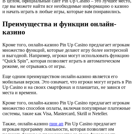
В целом, официальный сайт Pin Up Casino – это лучшее место,
где вы можете найти все необходимые информацию о казино
и начать играть в любые игры, которые вам понравились.
Преимущества и функции онлайн-
казино
Кроме того, онлайн-казино Pin Up Casino предлагает игрокам
множество функций, которые делают игру более интересной
и выгодной. Например, игроки могут использовать функцию
“Quick Spin”, которая позволяет играть в автоматическом
режиме, не отрываясь от игры.
Еще одним преимуществом онлайн-казино является его
мобильная версия. Это означает, что игроки могут играть в Pin
Up Casino и на своих смартфонах и планшетах, не завися от
места и времени.
Кроме того, онлайн-казино Pin Up Casino предлагает игрокам
множество способов оплаты, включая популярные платежные
системы, такие как Visa, Mastercard, Skrill и Neteller.
Также, онлайн-казино
пин ап
Pin Up Casino предлагает
игрокам программу лояльности, которая позволяет им