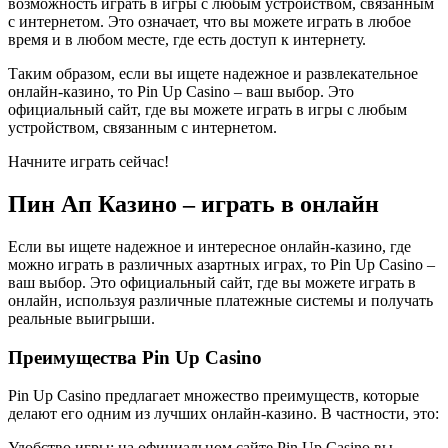
возможность играть в игры с любым устройством, связанным
с интернетом. Это означает, что вы можете играть в любое
время и в любом месте, где есть доступ к интернету.
Таким образом, если вы ищете надежное и развлекательное
онлайн-казино, то Pin Up Casino – ваш выбор. Это
официальный сайт, где вы можете играть в игры с любым
устройством, связанным с интернетом.
Начните играть сейчас!
Пин Ап Казино – играть в онлайн
Если вы ищете надежное и интересное онлайн-казино, где
можно играть в различных азартных играх, то Pin Up Casino –
ваш выбор. Это официальный сайт, где вы можете играть в
онлайн, используя различные платежные системы и получать
реальные выигрыши.
Преимущества Pin Up Casino
Pin Up Casino предлагает множество преимуществ, которые
делают его одним из лучших онлайн-казино. В частности, это:
Удобство игры: на официальном сайте Pin Up Casino вы