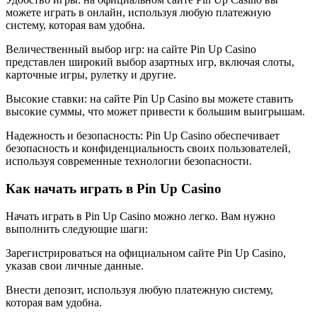
можете играть в онлайн, используя любую платежную
систему, которая вам удобна.
Величественный выбор игр: на сайте Pin Up Casino
представлен широкий выбор азартных игр, включая слоты,
карточные игры, рулетку и другие.
Высокие ставки: на сайте Pin Up Casino вы можете ставить
высокие суммы, что может привести к большим выигрышам.
Надежность и безопасность: Pin Up Casino обеспечивает
безопасность и конфиденциальность своих пользователей,
используя современные технологии безопасности.
Как начать играть в Pin Up Casino
Начать играть в Pin Up Casino можно легко. Вам нужно
выполнить следующие шаги:
Зарегистрироваться на официальном сайте Pin Up Casino,
указав свои личные данные.
Внести депозит, используя любую платежную систему,
которая вам удобна.