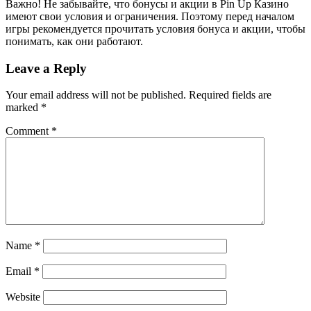
Важно! Не забывайте, что бонусы и акции в Pin Up Казино
имеют свои условия и ограничения. Поэтому перед началом
игры рекомендуется прочитать условия бонуса и акции, чтобы
понимать, как они работают.
Leave a Reply
Your email address will not be published.
Required fields are
marked
*
Comment
*
Name
*
Email
*
Website