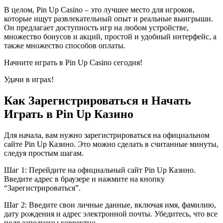
В целом, Pin Up Casino – это лучшее место для игроков,
которые ищут развлекательный опыт и реальные выигрыши.
Он предлагает доступность игр на любом устройстве,
множество бонусов и акций, простой и удобный интерфейс, а
также множество способов оплаты.
Начните играть в Pin Up Casino сегодня!
Удачи в играх!
Как Зарегистрироваться и Начать
Играть в Pin Up Казино
Для начала, вам нужно зарегистрироваться на официальном
сайте Pin Up Казино. Это можно сделать в считанные минуты,
следуя простым шагам.
Шаг 1: Перейдите на официальный сайт Pin Up Казино.
Введите адрес в браузере и нажмите на кнопку
“Зарегистрироваться”.
Шаг 2: Введите свои личные данные, включая имя, фамилию,
дату рождения и адрес электронной почты. Убедитесь, что все
поля заполнены корректно.