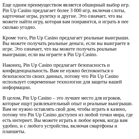
Еще одним преимуществом является обширный выбор игр.
Pin Up Casino предлагает более 3 000 игр, включая слоты,
карточные игры, рулетку и другие. Это означает, что вы
можете найти игру, которая вам понравится, и играть в нее
сколько угодно.
Кроме того, Pin Up Casino предлагает реальные выигрыши.
Вы можете получать реальные деньги, если вы выиграете в
игре. Это означает, что вы можете получать реальные
выигрыши, если вы играете в Pin Up Casino.
Наконец, Pin Up Casino предлагает безопасность и
конфиденциальность. Вам не нужно беспокоиться о
безопасности своих данных, потому что Pin Up Casino
использует современные технологии для защиты вашей
информации.
В целом, Pin Up Casino – это лучшее место для игроков,
которые ищут развлекательный опыт и реальные выигрыши.
Вам не нужно оставлять свой дом, чтобы играть в казино,
потому что Pin Up Casino доступен из любой точки мира, где
есть интернет. Вы можете играть в любое время, когда вам
удобно, и с любого устройства, включая смартфоны и
планшеты.