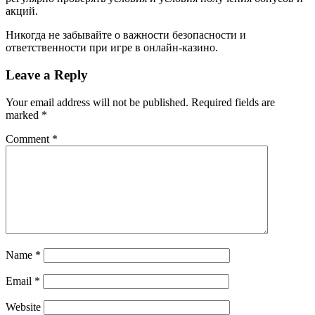
акций.
Никогда не забывайте о важности безопасности и
ответственности при игре в онлайн-казино.
Leave a Reply
Your email address will not be published.
Required fields are
marked
*
Comment
*
Name
*
Email
*
Website