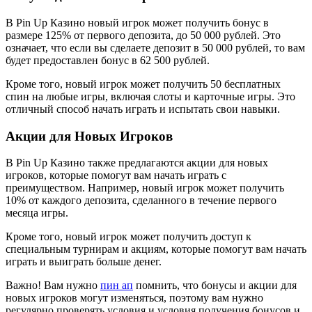
В Pin Up Казино новый игрок может получить бонус в
размере 125% от первого депозита, до 50 000 рублей. Это
означает, что если вы сделаете депозит в 50 000 рублей, то вам
будет предоставлен бонус в 62 500 рублей.
Кроме того, новый игрок может получить 50 бесплатных
спин на любые игры, включая слоты и карточные игры. Это
отличный способ начать играть и испытать свои навыки.
Акции для Новых Игроков
В Pin Up Казино также предлагаются акции для новых
игроков, которые помогут вам начать играть с
преимуществом. Например, новый игрок может получить
10% от каждого депозита, сделанного в течение первого
месяца игры.
Кроме того, новый игрок может получить доступ к
специальным турнирам и акциям, которые помогут вам начать
играть и выиграть больше денег.
Важно! Вам нужно
пин ап
помнить, что бонусы и акции для
новых игроков могут изменяться, поэтому вам нужно
регулярно проверять условия и условия получения бонусов и