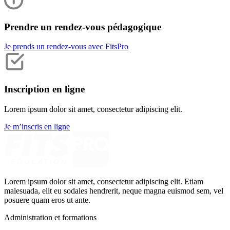
Prendre un rendez-vous pédagogique
Je prends un rendez-vous avec FitsPro
Inscription en ligne
Lorem ipsum dolor sit amet, consectetur adipiscing elit.
Je m’inscris en ligne
Lorem ipsum dolor sit amet, consectetur adipiscing elit. Etiam
malesuada, elit eu sodales hendrerit, neque magna euismod sem, vel
posuere quam eros ut ante.
Administration et formations