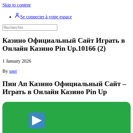
Skip to content
Se connecter à votre espace
Казино Официальный Сайт Играть в
Онлайн Казино Pin Up.10166 (2)
1 January 2026
By
user
Пин Ап Казино Официальный Сайт –
Играть в Онлайн Казино Pin Up