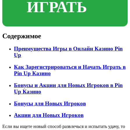
ИГРАТЬ
Содержимое
Преимущества Игры в Онлайн Казино Pin
Up
Как Зарегистрироваться и Начать Играть в
Pin Up Казино
Бонусы и Акции для Новых Игроков в Pin
Up Казино
Бонусы для Новых Игроков
Акции для Новых Игроков
Если вы ищете новый способ развлечься и испытать удачу, то