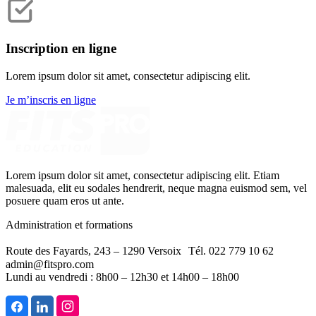
Inscription en ligne
Lorem ipsum dolor sit amet, consectetur adipiscing elit.
Je m’inscris en ligne
Lorem ipsum dolor sit amet, consectetur adipiscing elit. Etiam
malesuada, elit eu sodales hendrerit, neque magna euismod sem, vel
posuere quam eros ut ante.
Administration et formations
Route des Fayards, 243 – 1290 Versoix Tél. 022 779 10 62
admin@fitspro.com
Lundi au vendredi : 8h00 – 12h30 et 14h00 – 18h00