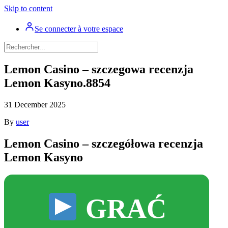
Skip to content
Se connecter à votre espace
Lemon Casino – szczegowa recenzja
Lemon Kasyno.8854
31 December 2025
By
user
Lemon Casino – szczegółowa recenzja
Lemon Kasyno
GRAĆ