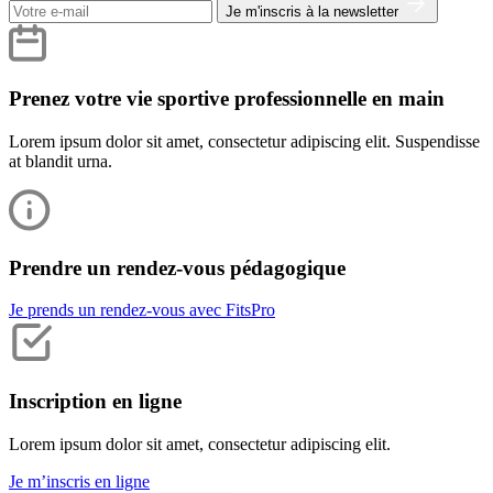
Je m'inscris à la newsletter
Prenez votre vie sportive professionnelle en main
Lorem ipsum dolor sit amet, consectetur adipiscing elit. Suspendisse
at blandit urna.
Prendre un rendez-vous pédagogique
Je prends un rendez-vous avec FitsPro
Inscription en ligne
Lorem ipsum dolor sit amet, consectetur adipiscing elit.
Je m’inscris en ligne