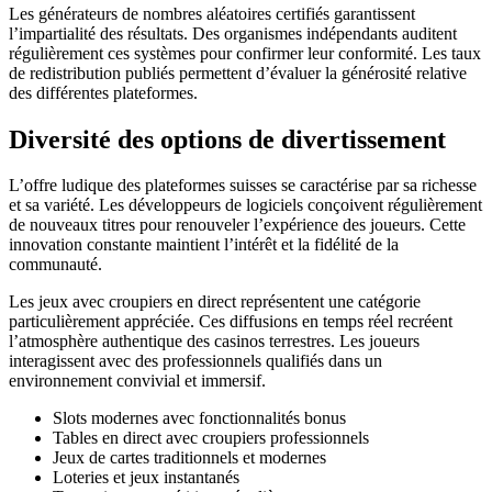
Les générateurs de nombres aléatoires certifiés garantissent
l’impartialité des résultats. Des organismes indépendants auditent
régulièrement ces systèmes pour confirmer leur conformité. Les taux
de redistribution publiés permettent d’évaluer la générosité relative
des différentes plateformes.
Diversité des options de divertissement
L’offre ludique des plateformes suisses se caractérise par sa richesse
et sa variété. Les développeurs de logiciels conçoivent régulièrement
de nouveaux titres pour renouveler l’expérience des joueurs. Cette
innovation constante maintient l’intérêt et la fidélité de la
communauté.
Les jeux avec croupiers en direct représentent une catégorie
particulièrement appréciée. Ces diffusions en temps réel recréent
l’atmosphère authentique des casinos terrestres. Les joueurs
interagissent avec des professionnels qualifiés dans un
environnement convivial et immersif.
Slots modernes avec fonctionnalités bonus
Tables en direct avec croupiers professionnels
Jeux de cartes traditionnels et modernes
Loteries et jeux instantanés