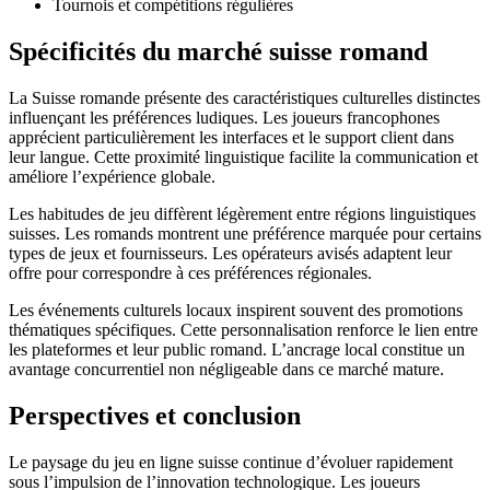
Tournois et compétitions régulières
Spécificités du marché suisse romand
La Suisse romande présente des caractéristiques culturelles distinctes
influençant les préférences ludiques. Les joueurs francophones
apprécient particulièrement les interfaces et le support client dans
leur langue. Cette proximité linguistique facilite la communication et
améliore l’expérience globale.
Les habitudes de jeu diffèrent légèrement entre régions linguistiques
suisses. Les romands montrent une préférence marquée pour certains
types de jeux et fournisseurs. Les opérateurs avisés adaptent leur
offre pour correspondre à ces préférences régionales.
Les événements culturels locaux inspirent souvent des promotions
thématiques spécifiques. Cette personnalisation renforce le lien entre
les plateformes et leur public romand. L’ancrage local constitue un
avantage concurrentiel non négligeable dans ce marché mature.
Perspectives et conclusion
Le paysage du jeu en ligne suisse continue d’évoluer rapidement
sous l’impulsion de l’innovation technologique. Les joueurs