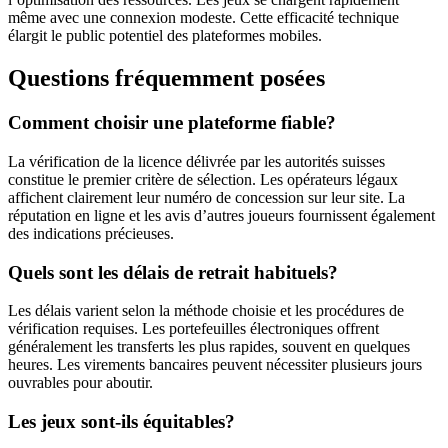
même avec une connexion modeste. Cette efficacité technique
élargit le public potentiel des plateformes mobiles.
Questions fréquemment posées
Comment choisir une plateforme fiable?
La vérification de la licence délivrée par les autorités suisses
constitue le premier critère de sélection. Les opérateurs légaux
affichent clairement leur numéro de concession sur leur site. La
réputation en ligne et les avis d’autres joueurs fournissent également
des indications précieuses.
Quels sont les délais de retrait habituels?
Les délais varient selon la méthode choisie et les procédures de
vérification requises. Les portefeuilles électroniques offrent
généralement les transferts les plus rapides, souvent en quelques
heures. Les virements bancaires peuvent nécessiter plusieurs jours
ouvrables pour aboutir.
Les jeux sont-ils équitables?