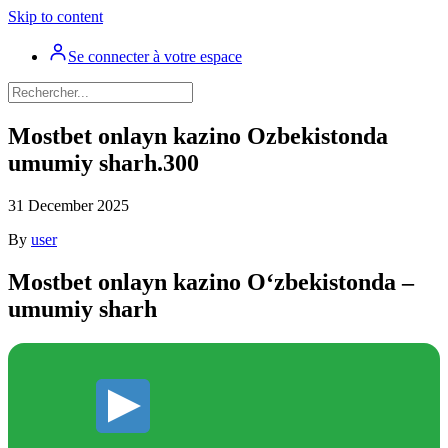
Skip to content
Se connecter à votre espace
Mostbet onlayn kazino Ozbekistonda
umumiy sharh.300
31 December 2025
By
user
Mostbet onlayn kazino O‘zbekistonda –
umumiy sharh