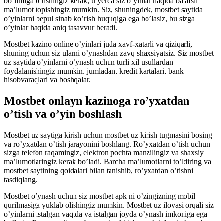
bo’limiga o’tishingiz kerak, u yerda siz o’yinlar haqida batafsil
ma’lumot topishingiz mumkin. Siz, shuningdek, mostbet saytida
o’yinlarni bepul sinab ko’rish huquqiga ega bo’lasiz, bu sizga
o’yinlar haqida aniq tasavvur beradi.
Mostbet kazino online o’yinlari juda xavf-xatarli va qiziqarli,
shuning uchun siz ularni o’ynashdan zavq shaxsiyatsiz. Siz mostbet
uz saytida o’yinlarni o’ynash uchun turli xil usullardan
foydalanishingiz mumkin, jumladan, kredit kartalari, bank
hisobvaraqlari va boshqalar.
Mostbet onlayn kazinoga ro’yxatdan
o’tish va o’yin boshlash
Mostbet uz saytiga kirish uchun mostbet uz kirish tugmasini bosing
va ro’yxatdan o’tish jarayonini boshlang. Ro’yxatdan o’tish uchun
sizga telefon raqamingiz, elektron pochta manzilingiz va shaxsiy
ma’lumotlaringiz kerak bo’ladi. Barcha ma’lumotlarni to’ldiring va
mostbet saytining qoidalari bilan tanishib, ro’yxatdan o’tishni
tasdiqlang.
Mostbet o’ynash uchun siz mostbet apk ni o’zingizning mobil
qurilmasiga yuklab olishingiz mumkin. Mostbet uz ilovasi orqali siz
o’yinlarni istalgan vaqtda va istalgan joyda o’ynash imkoniga ega