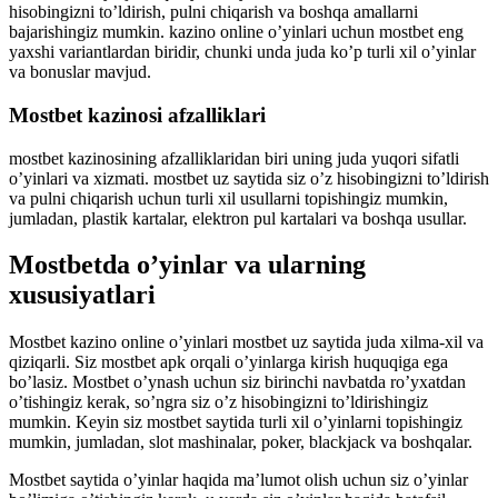
hisobingizni to’ldirish, pulni chiqarish va boshqa amallarni
bajarishingiz mumkin. kazino online o’yinlari uchun mostbet eng
yaxshi variantlardan biridir, chunki unda juda ko’p turli xil o’yinlar
va bonuslar mavjud.
Mostbet kazinosi afzalliklari
mostbet kazinosining afzalliklaridan biri uning juda yuqori sifatli
o’yinlari va xizmati. mostbet uz saytida siz o’z hisobingizni to’ldirish
va pulni chiqarish uchun turli xil usullarni topishingiz mumkin,
jumladan, plastik kartalar, elektron pul kartalari va boshqa usullar.
Mostbetda o’yinlar va ularning
xususiyatlari
Mostbet kazino online o’yinlari mostbet uz saytida juda xilma-xil va
qiziqarli. Siz mostbet apk orqali o’yinlarga kirish huquqiga ega
bo’lasiz. Mostbet o’ynash uchun siz birinchi navbatda ro’yxatdan
o’tishingiz kerak, so’ngra siz o’z hisobingizni to’ldirishingiz
mumkin. Keyin siz mostbet saytida turli xil o’yinlarni topishingiz
mumkin, jumladan, slot mashinalar, poker, blackjack va boshqalar.
Mostbet saytida o’yinlar haqida ma’lumot olish uchun siz o’yinlar