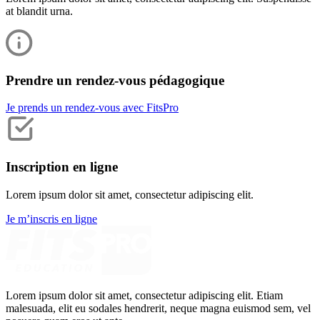
at blandit urna.
Prendre un rendez-vous pédagogique
Je prends un rendez-vous avec FitsPro
Inscription en ligne
Lorem ipsum dolor sit amet, consectetur adipiscing elit.
Je m’inscris en ligne
Lorem ipsum dolor sit amet, consectetur adipiscing elit. Etiam
malesuada, elit eu sodales hendrerit, neque magna euismod sem, vel