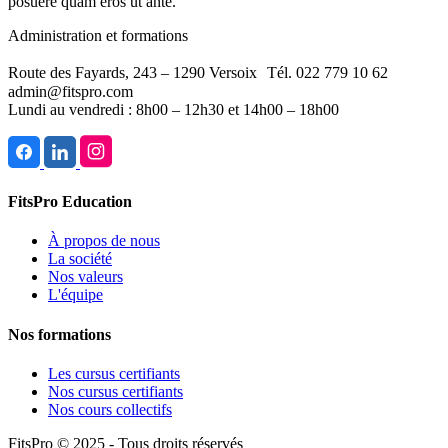
posuere quam eros ut ante.
Administration et formations
Route des Fayards, 243 – 1290 Versoix Tél. 022 779 10 62
admin@fitspro.com
Lundi au vendredi : 8h00 – 12h30 et 14h00 – 18h00
FitsPro Education
À propos de nous
La société
Nos valeurs
L'équipe
Nos formations
Les cursus certifiants
Nos cursus certifiants
Nos cours collectifs
FitsPro © 2025 - Tous droits réservés