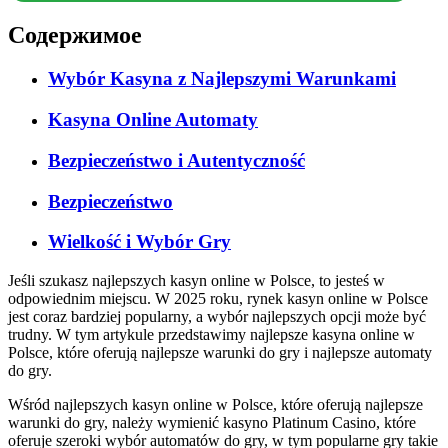
Содержимое
Wybór Kasyna z Najlepszymi Warunkami
Kasyna Online Automaty
Bezpieczeństwo i Autentyczność
Bezpieczeństwo
Wielkość i Wybór Gry
Jeśli szukasz najlepszych kasyn online w Polsce, to jesteś w
odpowiednim miejscu. W 2025 roku, rynek kasyn online w Polsce
jest coraz bardziej popularny, a wybór najlepszych opcji może być
trudny. W tym artykule przedstawimy najlepsze kasyna online w
Polsce, które oferują najlepsze warunki do gry i najlepsze automaty
do gry.
Wśród najlepszych kasyn online w Polsce, które oferują najlepsze
warunki do gry, należy wymienić kasyno Platinum Casino, które
oferuje szeroki wybór automatów do gry, w tym popularne gry takie