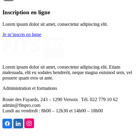
Inscription en ligne
Lorem ipsum dolor sit amet, consectetur adipiscing elit.
Je m’inscris en ligne
Lorem ipsum dolor sit amet, consectetur adipiscing elit. Etiam
malesuada, elit eu sodales hendrerit, neque magna euismod sem, vel
posuere quam eros ut ante.
Administration et formations
Route des Fayards, 243 – 1290 Versoix Tél. 022 779 10 62
admin@fitspro.com
Lundi au vendredi : 8h00 – 12h30 et 14h00 – 18h00