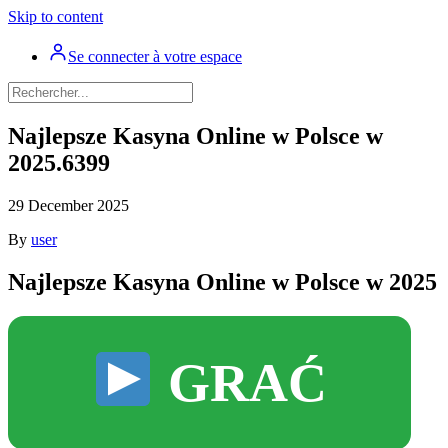
Skip to content
Se connecter à votre espace
Najlepsze Kasyna Online w Polsce w
2025.6399
29 December 2025
By
user
Najlepsze Kasyna Online w Polsce w 2025
GRAĆ