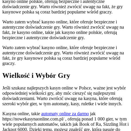
kasyno online polskie, oferują bezpieczne i autentyczne
doświadczenie gry. Warto również zwrócić uwagę na fakt, że gry
kasynowe polska są coraz bardziej popularne wśród graczy.
Warto zatem wybrać kasyno online, które oferuje bezpieczne i
autentyczne doświadczenie gry. Warto również zwrócić uwagę na
fakt, że kasyno online, takie jak kasyno online polskie, oferują
bezpieczne i autentyczne doświadczenie gry.
Warto zatem wybrać kasyno online, które oferuje bezpieczne i
autentyczne doświadczenie gry. Warto również zwrócić uwagę na
fakt, że gry kasynowe polska są coraz bardziej popularne wśród
graczy.
Wielkość i Wybór Gry
Jeśli szukasz najlepszych kasyn online w Polsce, ważne jest wybór
odpowiedniej wielkości gry, aby móc cieszyć się najlepszymi
doświadczeniami. Warto zwrócić uwagę na kasyna, które oferują
szeroki wybór gier, w tym automaty, kasy, ruletke i wiele innych.
Kasyna online, takie
automaty online za darmo
jak
https://nowekasynaonline.com.pl/ , oferują ponad 1 000 gier, w tym
wiele popularnych automatów, takich jak Book of Ra, Sizzling Hot i
Jackpot 6000. Dzięki temu, możesz znaleźć grę, która pasuje do