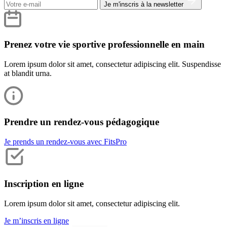
Je m'inscris à la newsletter
Prenez votre vie sportive professionnelle en main
Lorem ipsum dolor sit amet, consectetur adipiscing elit. Suspendisse
at blandit urna.
Prendre un rendez-vous pédagogique
Je prends un rendez-vous avec FitsPro
Inscription en ligne
Lorem ipsum dolor sit amet, consectetur adipiscing elit.
Je m’inscris en ligne