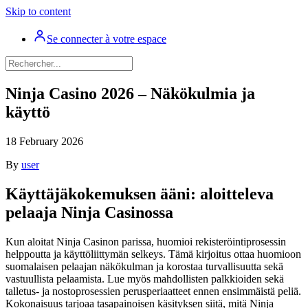
Skip to content
Se connecter à votre espace
Ninja Casino 2026 – Näkökulmia ja
käyttö
18 February 2026
By
user
Käyttäjäkokemuksen ääni: aloitteleva
pelaaja Ninja Casinossa
Kun aloitat Ninja Casinon parissa, huomioi rekisteröintiprosessin
helppoutta ja käyttöliittymän selkeys. Tämä kirjoitus ottaa huomioon
suomalaisen pelaajan näkökulman ja korostaa turvallisuutta sekä
vastuullista pelaamista. Lue myös mahdollisten palkkioiden sekä
talletus- ja nostoprosessien perusperiaatteet ennen ensimmäistä peliä.
Kokonaisuus tarjoaa tasapainoisen käsityksen siitä, mitä Ninja