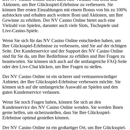
Aktionen, um Ihre Glücksspiel-Erlebnisse zu verbessern. Sie
können Ihre ersten Einzahlungen mit einem Bonus von bis zu 100%
aufstocken und erhalten auch weitere Boni und Aktionen, um Ihre
Gewinne zu erhöhen. Der NV Casino Online bietet auch eine
Vielzahl von Spielen, darunter auch viele Slots, Tischspiele und
Live-Casino-Spiele.
Wenn Sie sich für das NV Casino Online entschieden haben, um
Ihre Glücksspiel-Erlebnisse zu verbessern, sind Sie auf der richtigen
Seite. Der Kundenservice und der Support des NV Casino Online
sind für Sie da, um Ihre Bedürfnisse zu erfüllen und Ihre Fragen zu
beantworten. Sie können sich auch auf die umfangreiche FAQ-Seite
oder den Live-Chat klicken, um Ihre Fragen zu stellen.
Der NV Casino Online ist ein sicherer und vertrauenswürdiger
Anbieter, der Ihre Glücksspiel-Erlebnisse verbessern möchte. Sie
können sich auf die umfangreiche Auswahl an Spielen und den
guten Kundenservice verlassen.
Wenn Sie noch Fragen haben, können Sie sich an den
Kundenservice des NV Casino Online wenden. Sie werden Ihnen
gerne helfen, um sicherzustellen, dass Sie Ihre Glücksspiel-
Erlebnisse optimal genießen können.
Der NV Casino Online ist ein großartiger Ort, um Ihre Glücksspiel-