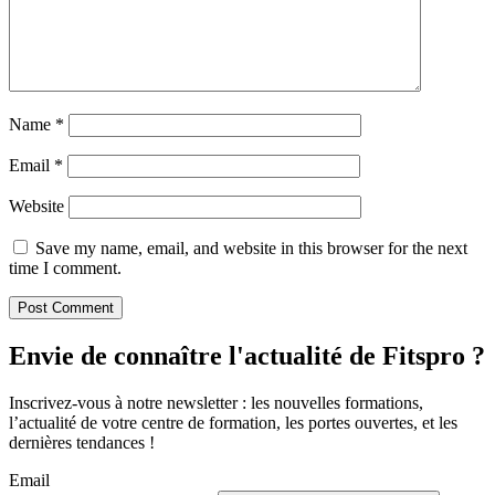
Name
*
Email
*
Website
Save my name, email, and website in this browser for the next
time I comment.
Envie de connaître l'actualité de Fitspro ?
Inscrivez-vous à notre newsletter : les nouvelles formations,
l’actualité de votre centre de formation, les portes ouvertes, et les
dernières tendances !
Email