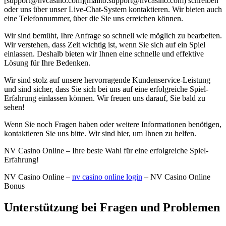
[support@nvcasino.com](mailto:support@nvcasino.com) schreiben
oder uns über unser Live-Chat-System kontaktieren. Wir bieten auch
eine Telefonnummer, über die Sie uns erreichen können.
Wir sind bemüht, Ihre Anfrage so schnell wie möglich zu bearbeiten.
Wir verstehen, dass Zeit wichtig ist, wenn Sie sich auf ein Spiel
einlassen. Deshalb bieten wir Ihnen eine schnelle und effektive
Lösung für Ihre Bedenken.
Wir sind stolz auf unsere hervorragende Kundenservice-Leistung
und sind sicher, dass Sie sich bei uns auf eine erfolgreiche Spiel-
Erfahrung einlassen können. Wir freuen uns darauf, Sie bald zu
sehen!
Wenn Sie noch Fragen haben oder weitere Informationen benötigen,
kontaktieren Sie uns bitte. Wir sind hier, um Ihnen zu helfen.
NV Casino Online – Ihre beste Wahl für eine erfolgreiche Spiel-
Erfahrung!
NV Casino Online –
nv casino online login
– NV Casino Online
Bonus
Unterstützung bei Fragen und Problemen