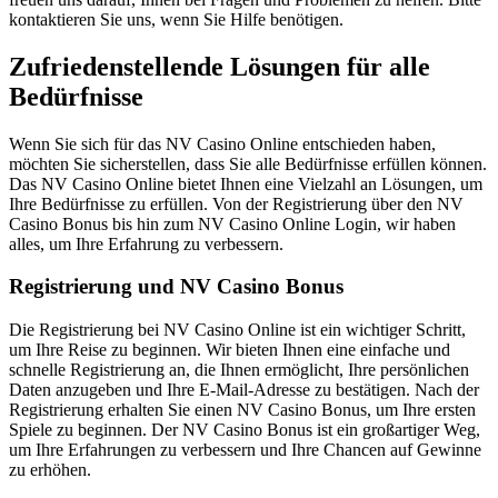
kontaktieren Sie uns, wenn Sie Hilfe benötigen.
Zufriedenstellende Lösungen für alle
Bedürfnisse
Wenn Sie sich für das NV Casino Online entschieden haben,
möchten Sie sicherstellen, dass Sie alle Bedürfnisse erfüllen können.
Das NV Casino Online bietet Ihnen eine Vielzahl an Lösungen, um
Ihre Bedürfnisse zu erfüllen. Von der Registrierung über den NV
Casino Bonus bis hin zum NV Casino Online Login, wir haben
alles, um Ihre Erfahrung zu verbessern.
Registrierung und NV Casino Bonus
Die Registrierung bei NV Casino Online ist ein wichtiger Schritt,
um Ihre Reise zu beginnen. Wir bieten Ihnen eine einfache und
schnelle Registrierung an, die Ihnen ermöglicht, Ihre persönlichen
Daten anzugeben und Ihre E-Mail-Adresse zu bestätigen. Nach der
Registrierung erhalten Sie einen NV Casino Bonus, um Ihre ersten
Spiele zu beginnen. Der NV Casino Bonus ist ein großartiger Weg,
um Ihre Erfahrungen zu verbessern und Ihre Chancen auf Gewinne
zu erhöhen.