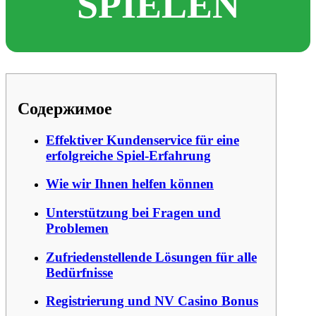
SPIELEN
Содержимое
Effektiver Kundenservice für eine
erfolgreiche Spiel-Erfahrung
Wie wir Ihnen helfen können
Unterstützung bei Fragen und
Problemen
Zufriedenstellende Lösungen für alle
Bedürfnisse
Registrierung und NV Casino Bonus