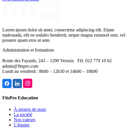
Lorem ipsum dolor sit amet, consectetur adipiscing elit. Etiam
malesuada, elit eu sodales hendrerit, neque magna euismod sem, vel
posuere quam eros ut ante.
Administration et formations
Route des Fayards, 243 – 1290 Versoix Tél. 022 779 10 62
admin@fitspro.com
Lundi au vendredi : 8h00 – 12h30 et 14h00 – 18h00
FitsPro Education
À propos de nous
La société
Nos valeurs
L'équipe