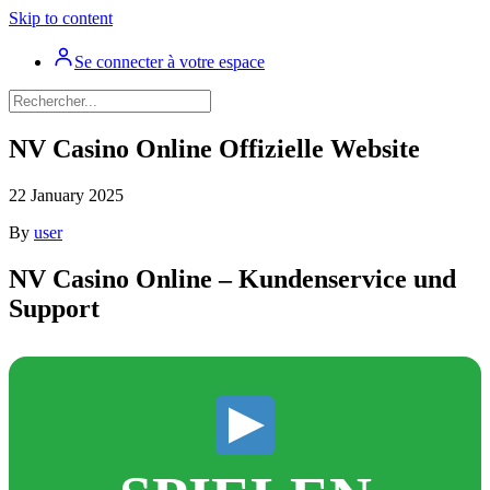
Skip to content
Se connecter à votre espace
NV Casino Online Offizielle Website
22 January 2025
By
user
NV Casino Online – Kundenservice und
Support