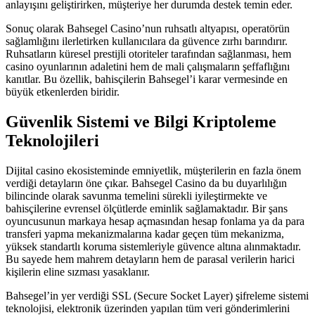
anlayışını geliştirirken, müşteriye her durumda destek temin eder.
Sonuç olarak Bahsegel Casino’nun ruhsatlı altyapısı, operatörün
sağlamlığını ilerletirken kullanıcılara da güvence zırhı barındırır.
Ruhsatların küresel prestijli otoriteler tarafından sağlanması, hem
casino oyunlarının adaletini hem de mali çalışmaların şeffaflığını
kanıtlar. Bu özellik, bahisçilerin Bahsegel’i karar vermesinde en
büyük etkenlerden biridir.
Güvenlik Sistemi ve Bilgi Kriptoleme
Teknolojileri
Dijital casino ekosisteminde emniyetlik, müşterilerin en fazla önem
verdiği detayların öne çıkar. Bahsegel Casino da bu duyarlılığın
bilincinde olarak savunma temelini sürekli iyileştirmekte ve
bahisçilerine evrensel ölçütlerde eminlik sağlamaktadır. Bir şans
oyuncusunun markaya hesap açmasından hesap fonlama ya da para
transferi yapma mekanizmalarına kadar geçen tüm mekanizma,
yüksek standartlı koruma sistemleriyle güvence altına alınmaktadır.
Bu sayede hem mahrem detayların hem de parasal verilerin harici
kişilerin eline sızması yasaklanır.
Bahsegel’in yer verdiği SSL (Secure Socket Layer) şifreleme sistemi
teknolojisi, elektronik üzerinden yapılan tüm veri gönderimlerini