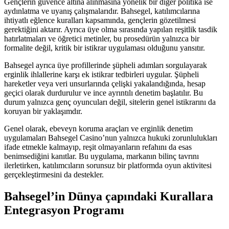
Gençlerin güvence altına alınmasına yönelik bir diğer politika ise
aydınlatma ve uyanış çalışmalarıdır. Bahsegel, katılımcılarına
ihtiyatlı eğlence kuralları kapsamında, gençlerin gözetilmesi
gerektiğini aktarır. Ayrıca üye olma sırasında yapılan reşitlik tasdik
hatırlatmaları ve öğretici metinler, bu prosedürün yalnızca bir
formalite değil, kritik bir istikrar uygulaması olduğunu yansıtır.
Bahsegel ayrıca üye profillerinde şüpheli adımları sorgulayarak
erginlik ihlallerine karşı ek istikrar tedbirleri uygular. Şüpheli
hareketler veya veri unsurlarında çelişki yakalandığında, hesap
geçici olarak durdurulur ve ince ayrıntılı denetim başlatılır. Bu
durum yalnızca genç oyuncuları değil, sitelerin genel istikrarını da
koruyan bir yaklaşımdır.
Genel olarak, ebeveyn koruma araçları ve erginlik denetim
uygulamaları Bahsegel Casino’nun yalnızca hukuki zorunlulukları
ifade etmekle kalmayıp, reşit olmayanların refahını da esas
benimsediğini kanıtlar. Bu uygulama, markanın bilinç tavrını
ilerletirken, katılımcıların sorunsuz bir platformda oyun aktivitesi
gerçekleştirmesini da destekler.
Bahsegel’in Dünya çapındaki Kurallara
Entegrasyon Programı