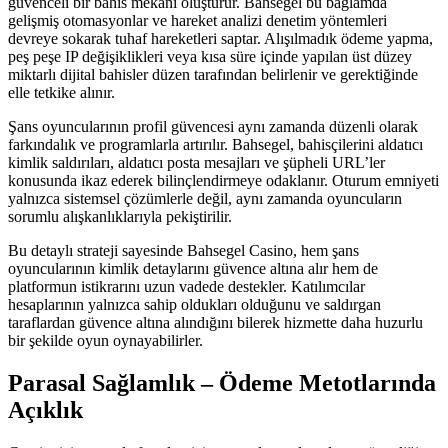
güvenceli bir bahis mekanı oluşturur. Bahsegel bu bağlamda
gelişmiş otomasyonlar ve hareket analizi denetim yöntemleri
devreye sokarak tuhaf hareketleri saptar. Alışılmadık ödeme yapma,
peş peşe IP değişiklikleri veya kısa süre içinde yapılan üst düzey
miktarlı dijital bahisler düzen tarafından belirlenir ve gerektiğinde
elle tetkike alınır.
Şans oyuncularının profil güvencesi aynı zamanda düzenli olarak
farkındalık ve programlarla artırılır. Bahsegel, bahisçilerini aldatıcı
kimlik saldırıları, aldatıcı posta mesajları ve şüpheli URL’ler
konusunda ikaz ederek bilinçlendirmeye odaklanır. Oturum emniyeti
yalnızca sistemsel çözümlerle değil, aynı zamanda oyuncuların
sorumlu alışkanlıklarıyla pekiştirilir.
Bu detaylı strateji sayesinde Bahsegel Casino, hem şans
oyuncularının kimlik detaylarını güvence altına alır hem de
platformun istikrarını uzun vadede destekler. Katılımcılar
hesaplarının yalnızca sahip oldukları olduğunu ve saldırgan
taraflardan güvence altına alındığını bilerek hizmette daha huzurlu
bir şekilde oyun oynayabilirler.
Parasal Sağlamlık – Ödeme Metotlarında
Açıklık