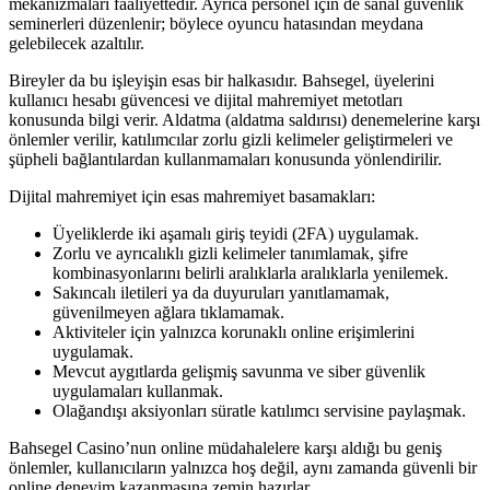
mekanizmaları faaliyettedir. Ayrıca personel için de sanal güvenlik
seminerleri düzenlenir; böylece oyuncu hatasından meydana
gelebilecek azaltılır.
Bireyler da bu işleyişin esas bir halkasıdır. Bahsegel, üyelerini
kullanıcı hesabı güvencesi ve dijital mahremiyet metotları
konusunda bilgi verir. Aldatma (aldatma saldırısı) denemelerine karşı
önlemler verilir, katılımcılar zorlu gizli kelimeler geliştirmeleri ve
şüpheli bağlantılardan kullanmamaları konusunda yönlendirilir.
Dijital mahremiyet için esas mahremiyet basamakları:
Üyeliklerde iki aşamalı giriş teyidi (2FA) uygulamak.
Zorlu ve ayrıcalıklı gizli kelimeler tanımlamak, şifre
kombinasyonlarını belirli aralıklarla aralıklarla yenilemek.
Sakıncalı iletileri ya da duyuruları yanıtlamamak,
güvenilmeyen ağlara tıklamamak.
Aktiviteler için yalnızca korunaklı online erişimlerini
uygulamak.
Mevcut aygıtlarda gelişmiş savunma ve siber güvenlik
uygulamaları kullanmak.
Olağandışı aksiyonları süratle katılımcı servisine paylaşmak.
Bahsegel Casino’nun online müdahalelere karşı aldığı bu geniş
önlemler, kullanıcıların yalnızca hoş değil, aynı zamanda güvenli bir
online deneyim kazanmasına zemin hazırlar.