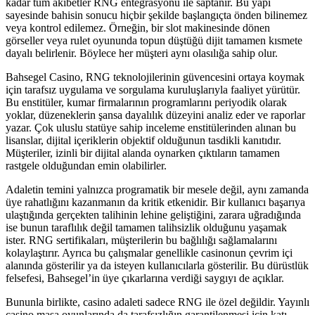
kadar tüm akıbetler RNG entegrasyonu ile saptanır. Bu yapı
sayesinde bahisin sonucu hiçbir şekilde başlangıçta önden bilinemez
veya kontrol edilemez. Örneğin, bir slot makinesinde dönen
görseller veya rulet oyununda topun düştüğü dijit tamamen kısmete
dayalı belirlenir. Böylece her müşteri aynı olasılığa sahip olur.
Bahsegel Casino, RNG teknolojilerinin güvencesini ortaya koymak
için tarafsız uygulama ve sorgulama kuruluşlarıyla faaliyet yürütür.
Bu enstitüler, kumar firmalarının programlarını periyodik olarak
yoklar, düzeneklerin şansa dayalılık düzeyini analiz eder ve raporlar
yazar. Çok uluslu statüye sahip inceleme enstitülerinden alınan bu
lisanslar, dijital içeriklerin objektif olduğunun tasdikli kanıtıdır.
Müşteriler, izinli bir dijital alanda oynarken çıktıların tamamen
rastgele olduğundan emin olabilirler.
Adaletin temini yalnızca programatik bir mesele değil, aynı zamanda
üye rahatlığını kazanmanın da kritik etkenidir. Bir kullanıcı başarıya
ulaştığında gerçekten talihinin lehine geliştiğini, zarara uğradığında
ise bunun taraflılık değil tamamen talihsizlik olduğunu yaşamak
ister. RNG sertifikaları, müşterilerin bu bağlılığı sağlamalarını
kolaylaştırır. Ayrıca bu çalışmalar genellikle casinonun çevrim içi
alanında gösterilir ya da isteyen kullanıcılarla gösterilir. Bu dürüstlük
felsefesi, Bahsegel’in üye çıkarlarına verdiği saygıyı de açıklar.
Bununla birlikte, casino adaleti sadece RNG ile özel değildir. Yayınlı
casino masa oyunlarında da tarafsızlığın garantilenmesi için katı