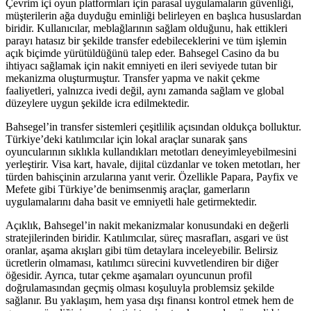
Çevrim içi oyun platformları için parasal uygulamaların güvenliği,
müşterilerin ağa duyduğu eminliği belirleyen en başlıca hususlardan
biridir. Kullanıcılar, meblağlarının sağlam olduğunu, hak ettikleri
parayı hatasız bir şekilde transfer edebileceklerini ve tüm işlemin
açık biçimde yürütüldüğünü talep eder. Bahsegel Casino da bu
ihtiyacı sağlamak için nakit emniyeti en ileri seviyede tutan bir
mekanizma oluşturmuştur. Transfer yapma ve nakit çekme
faaliyetleri, yalnızca ivedi değil, aynı zamanda sağlam ve global
düzeylere uygun şekilde icra edilmektedir.
Bahsegel’in transfer sistemleri çeşitlilik açısından oldukça bolluktur.
Türkiye’deki katılımcılar için lokal araçlar sunarak şans
oyuncularının sıklıkla kullandıkları metotları deneyimleyebilmesini
yerleştirir. Visa kart, havale, dijital cüzdanlar ve token metotları, her
türden bahisçinin arzularına yanıt verir. Özellikle Papara, Payfix ve
Mefete gibi Türkiye’de benimsenmiş araçlar, gamerların
uygulamalarını daha basit ve emniyetli hale getirmektedir.
Açıklık, Bahsegel’in nakit mekanizmalar konusundaki en değerli
stratejilerinden biridir. Katılımcılar, süreç masrafları, asgari ve üst
oranlar, aşama akışları gibi tüm detaylara inceleyebilir. Belirsiz
ücretlerin olmaması, katılımcı sürecini kuvvetlendiren bir diğer
öğesidir. Ayrıca, tutar çekme aşamaları oyuncunun profil
doğrulamasından geçmiş olması koşuluyla problemsiz şekilde
sağlanır. Bu yaklaşım, hem yasa dışı finansı kontrol etmek hem de