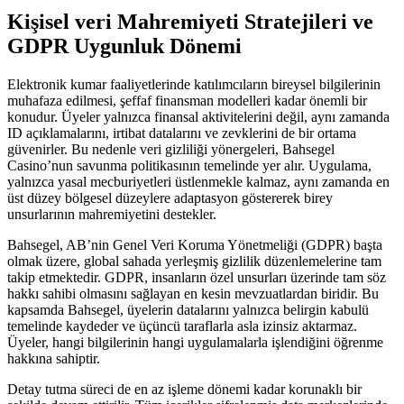
Kişisel veri Mahremiyeti Stratejileri ve
GDPR Uygunluk Dönemi
Elektronik kumar faaliyetlerinde katılımcıların bireysel bilgilerinin
muhafaza edilmesi, şeffaf finansman modelleri kadar önemli bir
konudur. Üyeler yalnızca finansal aktivitelerini değil, aynı zamanda
ID açıklamalarını, irtibat datalarını ve zevklerini de bir ortama
güvenirler. Bu nedenle veri gizliliği yönergeleri, Bahsegel
Casino’nun savunma politikasının temelinde yer alır. Uygulama,
yalnızca yasal mecburiyetleri üstlenmekle kalmaz, aynı zamanda en
üst düzey bölgesel düzeylere adaptasyon göstererek birey
unsurlarının mahremiyetini destekler.
Bahsegel, AB’nin Genel Veri Koruma Yönetmeliği (GDPR) başta
olmak üzere, global sahada yerleşmiş gizlilik düzenlemelerine tam
takip etmektedir. GDPR, insanların özel unsurları üzerinde tam söz
hakkı sahibi olmasını sağlayan en kesin mevzuatlardan biridir. Bu
kapsamda Bahsegel, üyelerin datalarını yalnızca belirgin kabulü
temelinde kaydeder ve üçüncü taraflarla asla izinsiz aktarmaz.
Üyeler, hangi bilgilerinin hangi uygulamalarla işlendiğini öğrenme
hakkına sahiptir.
Detay tutma süreci de en az işleme dönemi kadar korunaklı bir