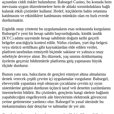
açısından ciddi riskler bulundurur. Bahsegel Casino, bu konuda hem
mevzuata uygun düzenlemelere hem de ahlaki sorumluluklara bağlı
kalarak etkili çözümler kullanır. Hedef, küçüklerin bahis ortamına
katılmasını ve etkinliklere katılmasını mümkün olan en hızlı evrede
durdurmaktır.
Erginlik onay yöntemi bu uygulamaların esas noktasında kurgulanır.
Bahsegel’e yeni bir hesap sahibi başvurduğunda, kimlik tasdik
(KYC) adımı sayesinde hesap sahibinin doğum tarihi geçerli
belgeler aracılığıyla kontrol edilir. Nüfus cüzdanı, yurt dışı belgesi
veya sürücü sertifikası gibi kaynaklardan elde edilen veriler,
platform tarafından emniyetli biçimde saklanır ve yalnızca onay
sebebiyle devreye alınır. Bu düzenek, yaş sınırını doldurmamış
üyelerin geçersiz bildirimlerle platforma giriş yapmasını büyük
ölçüde durdurur.
Bunun yanı sıra, bakıcıların de gençleri emniyet altına almalarına
destek verecek çeşitli çevrim içi uygulamalar vurgulanır. Bahsegel,
ebeveynlik yapanlara reşit olmayan çocukların çevrim içi oyun
sistemlerine girişini durduran üçüncü taraf veli denetim yazılımlarını
önermelerini bildirir. Bu çözümler, gençlerin hangi sitelere bağlantı
yapabileceğini engelleyerek aile bireylerinin elektronik güvencesi
yerine getirmesine yardımcı olur. Bahsegel’in yasal sitesinde bu
mekanizmalara dair detaylar ve talimatlar de yer alır.