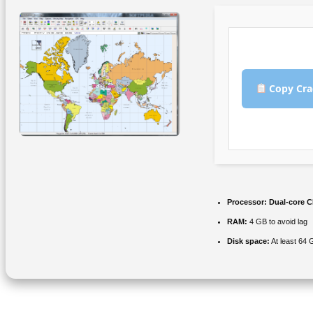
Copy Cra
Processor:
Dual-core CP
RAM:
4 GB to avoid lag
Disk space:
At least 64 