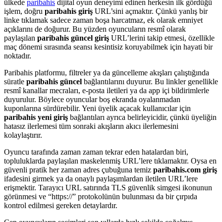
ülkede
paribahis
dijital oyun deneyimi edinen herkesin ilk gördüğü
işlem, doğru
paribahis giriş
URL’sini açmaktır. Çünkü yanlış bir
linke tıklamak sadece zaman boşa harcatmaz, ek olarak emniyet
açıklarını de doğurur. Bu yüzden oyuncuların resmî olarak
paylaşılan
paribahis güncel giriş
URL’lerini takip etmesi, özellikle
maç dönemi sırasında seansı kesintisiz koruyabilmek için hayati bir
noktadır.
Paribahis platformu, filtreler ya da güncelleme akışları çalıştığında
süratle
paribahis güncel
bağlantılarını duyurur. Bu linkler genellikle
resmî kanallar mecraları, e-posta iletileri ya da app içi bildirimlerle
duyurulur. Böylece oyuncular boş ekranda oyalanmadan
kuponlarına sürdürebilir. Yeni üyelik açacak kullanıcılar için
paribahis yeni giriş
bağlantıları ayrıca belirleyicidir, çünkü üyeliğin
hatasız ilerlemesi tüm sonraki akışların akıcı ilerlemesini
kolaylaştırır.
Oyuncu tarafında zaman zaman tekrar eden hatalardan biri,
topluluklarda paylaşılan maskelenmiş URL’lere tıklamaktır. Oysa en
güvenli pratik her zaman adres çubuğuna temiz
paribahis.com giriş
ifadesini girmek ya da onaylı paylaşımlardan iletilen URL’lere
erişmektir. Tarayıcı URL satırında TLS güvenlik simgesi ikonunun
görünmesi ve “https://” protokolünün bulunması da bir çırpıda
kontrol edilmesi gereken detaylardır.