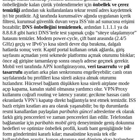
önbelleğinde kalan çürük yönlendirmeler için
önbellek ve çerez
temizliği
ardından sık kullanılanlara tekrar resmî adres kaydetmek
iyi bir pratiktir. Ağ tarafında kurumsal/ev ağında uygulanan içerik
filtresi, kurumsal güvenlik duvarı veya ISS’nin ad sunucusu erişimi
bozabilir;
DNS önbelleğini temizlemek
, ardından 1.1.1.1 ya da
8.8.8.8 gibi harici DNS’lerle test yapmak çoğu “siteye ulaşılamıyor”
hatasını temizler. Modem power-cycle, çift bant arasında (2.4/5
GHz) geçiş ve IPv6’yı kısa süreli devre dışı bırakma, dalgalı
hatlarda sonuç verir. Kaptif portal kullanan ortak ağlarda, giriş
sayfasını açmadan yeni sekmede platformu açmak oturumu bloklar;
önce ağ girişine tamamlayıp sonra onaylı adrese geçmek gerekir.
Mobil veri tarafında APN konfigürasyonu,
veri tasarrufu
ve
pil
tasarrufu
ayarları arka plan senkronunu engelleyebilir; canlı oran
sayfalarında bu profilleri kısa süreli askıya almak oturumu
hızlandırır. Hücresel bağlantı düşükken kısa süreli airplane mode
açıp kapama, kanalın stabil olmasına yardımcı olur. VPN/Proxy
kullanımı coğrafi routing ve latency yaratır; gecikme hassas canlı
ekranlarda VPN’i kapatıp direkt bağlantıyla test etmek temizdir. ISS
bazlı erişim kısıtları ara ara olarak yaşanabilir; bu tip durumlarda
resmi kanallardan paylaşılan
paribahis güncel
adreslerine ek olarak
farklı giriş pencereleri ve zaman pencereleri ilan edilir. Telefondan
bağlananlar için
paribahis mobil giriş
deneyiminde geniş dokunma
hedefleri ve optimize önbellek profili, kısıtlı bant genişliğinde bile
form gönderimini kararlı kılar; masaüstüne kıyasla tek elle
kullanılabilen arayüz, kupon ekranına geri dönüşte akışı hızlandırır.