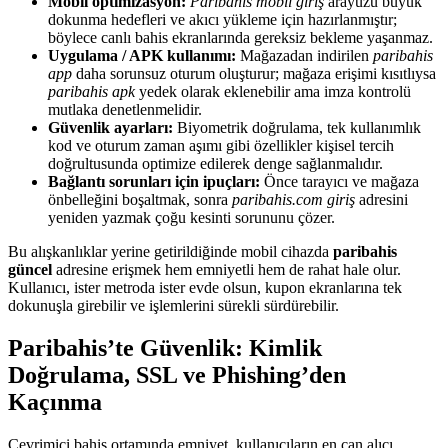
Mobil optimizasyon:
Paribahis mobil giriş
arayüzü büyük
dokunma hedefleri ve akıcı yükleme için hazırlanmıştır;
böylece canlı bahis ekranlarında gereksiz bekleme yaşanmaz.
Uygulama / APK kullanımı:
Mağazadan indirilen
paribahis
app
daha sorunsuz oturum oluşturur; mağaza erişimi kısıtlıysa
paribahis apk
yedek olarak eklenebilir ama imza kontrolü
mutlaka denetlenmelidir.
Güvenlik ayarları:
Biyometrik doğrulama, tek kullanımlık
kod ve oturum zaman aşımı gibi özellikler kişisel tercih
doğrultusunda optimize edilerek denge sağlanmalıdır.
Bağlantı sorunları için ipuçları:
Önce tarayıcı ve mağaza
önbelleğini boşaltmak, sonra
paribahis.com giriş
adresini
yeniden yazmak çoğu kesinti sorununu çözer.
Bu alışkanlıklar yerine getirildiğinde mobil cihazda
paribahis
güncel
adresine erişmek hem emniyetli hem de rahat hale olur.
Kullanıcı, ister metroda ister evde olsun, kupon ekranlarına tek
dokunuşla girebilir ve işlemlerini sürekli sürdürebilir.
Paribahis’te Güvenlik: Kimlik
Doğrulama, SSL ve Phishing’den
Kaçınma
Çevrimiçi bahis ortamında emniyet, kullanıcıların en can alıcı