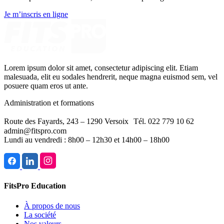
Je m’inscris en ligne
Lorem ipsum dolor sit amet, consectetur adipiscing elit. Etiam
malesuada, elit eu sodales hendrerit, neque magna euismod sem, vel
posuere quam eros ut ante.
Administration et formations
Route des Fayards, 243 – 1290 Versoix Tél. 022 779 10 62
admin@fitspro.com
Lundi au vendredi : 8h00 – 12h30 et 14h00 – 18h00
FitsPro Education
À propos de nous
La société
Nos valeurs