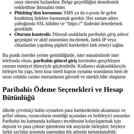
onay süresini hızlandırır. Belge geçerliliğini denetlemek
reddedilme ihtimalini önler.
Phishing’den korunma:
SMS ya da e-posta ile gelen
kısaltılmış linklere basmamak gerekir. Her zaman adres
çubuğunda SSL kilidini ve “https://” ifadesini denetlemek
gereklidir.
Oturum kontrolü:
Düzenli aralıklarla
paribahis giriş adresi
geçmişini ve aktif oturumları incelemek, farklı IP veya
cihazlardan yapılmış şüpheli hareketleri fark etmeyi sağlar.
Bu pratik öneriler yerine getirildiğinde, ister masaüstünde ister
telefonda olsun,
paribahis güncel giriş
üzerinden gerçekleşen
oturum emniyet düzeyiyle güçlendirilir. Kullanıcı alışkanlıklarıyla
birleşen bu yapı, hem kısa süreli kupon oynama seanslarını hem de
uzun soluklu casino oturumlarını güvenli ve sürekli hâle oluşturur.
Paribahis Ödeme Seçenekleri ve Hesap
Bütünlüğü
ülkede çevrimiçi bahis oynarken para hareketlerinin aksamasız ve
şeffaf olması, oyuncuların eminliği açısından en belirleyici unsurdur.
Paribahis bu katmanda kullanıcı tecrübesini kolaylaştırmak için
depozit ve para çekme işlemlerini tek arayüzde birleştirir; böylece
farklı sayfalar arasında sapmadan tek adımda tamamlanabilir.