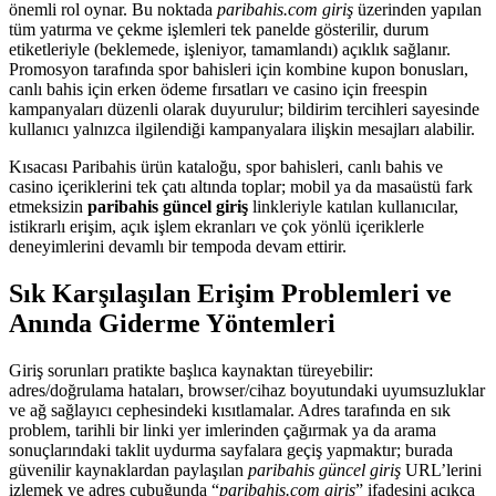
önemli rol oynar. Bu noktada
paribahis.com giriş
üzerinden yapılan
tüm yatırma ve çekme işlemleri tek panelde gösterilir, durum
etiketleriyle (beklemede, işleniyor, tamamlandı) açıklık sağlanır.
Promosyon tarafında spor bahisleri için kombine kupon bonusları,
canlı bahis için erken ödeme fırsatları ve casino için freespin
kampanyaları düzenli olarak duyurulur; bildirim tercihleri sayesinde
kullanıcı yalnızca ilgilendiği kampanyalara ilişkin mesajları alabilir.
Kısacası Paribahis ürün kataloğu, spor bahisleri, canlı bahis ve
casino içeriklerini tek çatı altında toplar; mobil ya da masaüstü fark
etmeksizin
paribahis güncel giriş
linkleriyle katılan kullanıcılar,
istikrarlı erişim, açık işlem ekranları ve çok yönlü içeriklerle
deneyimlerini devamlı bir tempoda devam ettirir.
Sık Karşılaşılan Erişim Problemleri ve
Anında Giderme Yöntemleri
Giriş sorunları pratikte başlıca kaynaktan türeyebilir:
adres/doğrulama hataları, browser/cihaz boyutundaki uyumsuzluklar
ve ağ sağlayıcı cephesindeki kısıtlamalar. Adres tarafında en sık
problem, tarihli bir linki yer imlerinden çağırmak ya da arama
sonuçlarındaki taklit uydurma sayfalara geçiş yapmaktır; burada
güvenilir kaynaklardan paylaşılan
paribahis güncel giriş
URL’lerini
izlemek ve adres çubuğunda “
paribahis.com giriş
” ifadesini açıkça