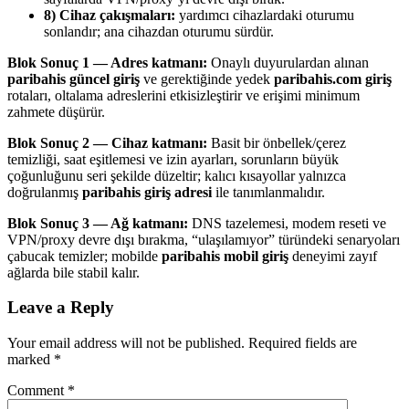
8) Cihaz çakışmaları:
yardımcı cihazlardaki oturumu
sonlandır; ana cihazdan oturumu sürdür.
Blok Sonuç 1 — Adres katmanı:
Onaylı duyurulardan alınan
paribahis güncel giriş
ve gerektiğinde yedek
paribahis.com giriş
rotaları, oltalama adreslerini etkisizleştirir ve erişimi minimum
zahmete düşürür.
Blok Sonuç 2 — Cihaz katmanı:
Basit bir önbellek/çerez
temizliği, saat eşitlemesi ve izin ayarları, sorunların büyük
çoğunluğunu seri şekilde düzeltir; kalıcı kısayollar yalnızca
doğrulanmış
paribahis giriş adresi
ile tanımlanmalıdır.
Blok Sonuç 3 — Ağ katmanı:
DNS tazelemesi, modem reseti ve
VPN/proxy devre dışı bırakma, “ulaşılamıyor” türündeki senaryoları
çabucak temizler; mobilde
paribahis mobil giriş
deneyimi zayıf
ağlarda bile stabil kalır.
Leave a Reply
Your email address will not be published.
Required fields are
marked
*
Comment
*