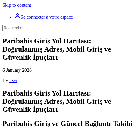
Skip to content
Se connecter à votre espace
Paribahis Giriş Yol Haritası:
Doğrulanmış Adres, Mobil Giriş ve
Güvenlik İpuçları
6 January 2026
By
user
Paribahis Giriş Yol Haritası:
Doğrulanmış Adres, Mobil Giriş ve
Güvenlik İpuçları
Paribahis Giriş ve Güncel Bağlantı Takibi