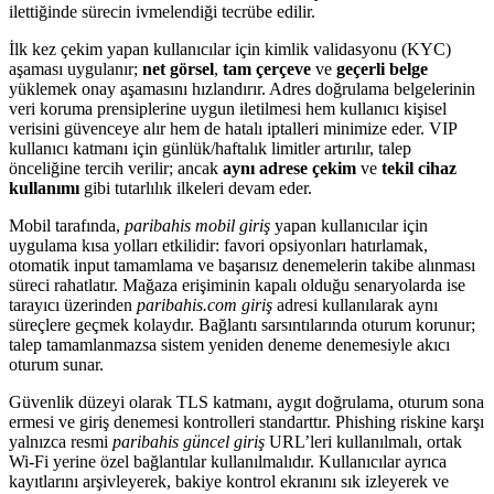
ilettiğinde sürecin ivmelendiği tecrübe edilir.
İlk kez çekim yapan kullanıcılar için kimlik validasyonu (KYC)
aşaması uygulanır;
net görsel
,
tam çerçeve
ve
geçerli belge
yüklemek onay aşamasını hızlandırır. Adres doğrulama belgelerinin
veri koruma prensiplerine uygun iletilmesi hem kullanıcı kişisel
verisini güvenceye alır hem de hatalı iptalleri minimize eder. VIP
kullanıcı katmanı için günlük/haftalık limitler artırılır, talep
önceliğine tercih verilir; ancak
aynı adrese çekim
ve
tekil cihaz
kullanımı
gibi tutarlılık ilkeleri devam eder.
Mobil tarafında,
paribahis mobil giriş
yapan kullanıcılar için
uygulama kısa yolları etkilidir: favori opsiyonları hatırlamak,
otomatik input tamamlama ve başarısız denemelerin takibe alınması
süreci rahatlatır. Mağaza erişiminin kapalı olduğu senaryolarda ise
tarayıcı üzerinden
paribahis.com giriş
adresi kullanılarak aynı
süreçlere geçmek kolaydır. Bağlantı sarsıntılarında oturum korunur;
talep tamamlanmazsa sistem yeniden deneme denemesiyle akıcı
oturum sunar.
Güvenlik düzeyi olarak TLS katmanı, aygıt doğrulama, oturum sona
ermesi ve giriş denemesi kontrolleri standarttır. Phishing riskine karşı
yalnızca resmi
paribahis güncel giriş
URL’leri kullanılmalı, ortak
Wi-Fi yerine özel bağlantılar kullanılmalıdır. Kullanıcılar ayrıca
kayıtlarını arşivleyerek, bakiye kontrol ekranını sık izleyerek ve