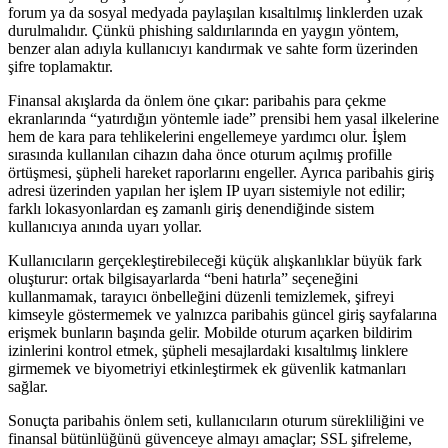
forum ya da sosyal medyada paylaşılan kısaltılmış linklerden uzak
durulmalıdır. Çünkü phishing saldırılarında en yaygın yöntem,
benzer alan adıyla kullanıcıyı kandırmak ve sahte form üzerinden
şifre toplamaktır.
Finansal akışlarda da önlem öne çıkar: paribahis para çekme
ekranlarında “yatırdığın yöntemle iade” prensibi hem yasal ilkelerine
hem de kara para tehlikelerini engellemeye yardımcı olur. İşlem
sırasında kullanılan cihazın daha önce oturum açılmış profille
örtüşmesi, şüpheli hareket raporlarını engeller. Ayrıca paribahis giriş
adresi üzerinden yapılan her işlem IP uyarı sistemiyle not edilir;
farklı lokasyonlardan eş zamanlı giriş denendiğinde sistem
kullanıcıya anında uyarı yollar.
Kullanıcıların gerçekleştirebileceği küçük alışkanlıklar büyük fark
oluşturur: ortak bilgisayarlarda “beni hatırla” seçeneğini
kullanmamak, tarayıcı önbelleğini düzenli temizlemek, şifreyi
kimseyle göstermemek ve yalnızca paribahis güncel giriş sayfalarına
erişmek bunların başında gelir. Mobilde oturum açarken bildirim
izinlerini kontrol etmek, şüpheli mesajlardaki kısaltılmış linklere
girmemek ve biyometriyi etkinleştirmek ek güvenlik katmanları
sağlar.
Sonuçta paribahis önlem seti, kullanıcıların oturum sürekliliğini ve
finansal bütünlüğünü güvenceye almayı amaçlar; SSL şifreleme,