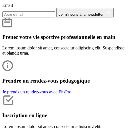
Email
Je m'inscris à la newsletter
Prenez votre vie sportive professionnelle en main
Lorem ipsum dolor sit amet, consectetur adipiscing elit. Suspendisse
at blandit urna.
Prendre un rendez-vous pédagogique
Je prends un rendez-vous avec FitsPro
Inscription en ligne
Lorem ipsum dolor sit amet, consectetur adipiscing elit.