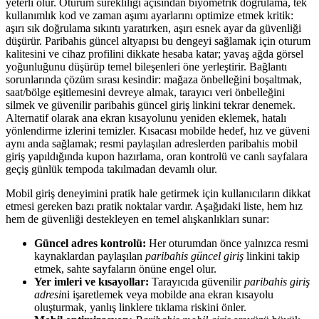
yeterli olur. Oturum sürekliliği açısından biyometrik doğrulama, tek
kullanımlık kod ve zaman aşımı ayarlarını optimize etmek kritik:
aşırı sık doğrulama sıkıntı yaratırken, aşırı esnek ayar da güvenliği
düşürür. Paribahis güncel altyapısı bu dengeyi sağlamak için oturum
kalitesini ve cihaz profilini dikkate hesaba katar; yavaş ağda görsel
yoğunluğunu düşürüp temel bileşenleri öne yerleştirir. Bağlantı
sorunlarında çözüm sırası kesindir: mağaza önbelleğini boşaltmak,
saat/bölge eşitlemesini devreye almak, tarayıcı veri önbelleğini
silmek ve güvenilir paribahis güncel giriş linkini tekrar denemek.
Alternatif olarak ana ekran kısayolunu yeniden eklemek, hatalı
yönlendirme izlerini temizler. Kısacası mobilde hedef, hız ve güveni
aynı anda sağlamak; resmi paylaşılan adreslerden paribahis mobil
giriş yapıldığında kupon hazırlama, oran kontrolü ve canlı sayfalara
geçiş günlük tempoda takılmadan devamlı olur.
Mobil giriş deneyimini pratik hale getirmek için kullanıcıların dikkat
etmesi gereken bazı pratik noktalar vardır. Aşağıdaki liste, hem hız
hem de güvenliği destekleyen en temel alışkanlıkları sunar:
Güncel adres kontrolü:
Her oturumdan önce yalnızca resmi
kaynaklardan paylaşılan
paribahis güncel giriş
linkini takip
etmek, sahte sayfaların önüne engel olur.
Yer imleri ve kısayollar:
Tarayıcıda güvenilir
paribahis giriş
adresi
ni işaretlemek veya mobilde ana ekran kısayolu
oluşturmak, yanlış linklere tıklama riskini önler.