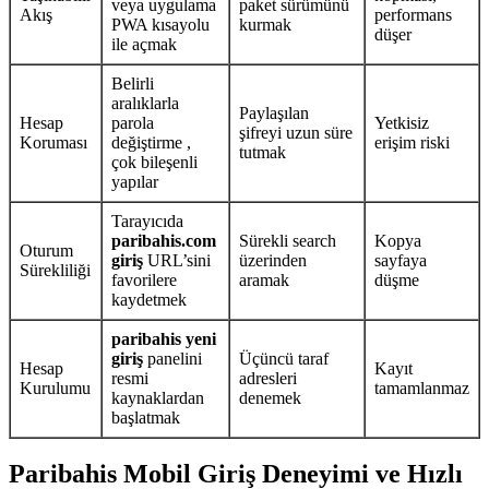
veya uygulama
paket sürümünü
Akış
performans
PWA kısayolu
kurmak
düşer
ile açmak
Belirli
aralıklarla
Paylaşılan
Hesap
parola
Yetkisiz
şifreyi uzun süre
Koruması
değiştirme ,
erişim riski
tutmak
çok bileşenli
yapılar
Tarayıcıda
paribahis.com
Sürekli search
Kopya
Oturum
giriş
URL’sini
üzerinden
sayfaya
Sürekliliği
favorilere
aramak
düşme
kaydetmek
paribahis yeni
giriş
panelini
Üçüncü taraf
Hesap
Kayıt
resmi
adresleri
Kurulumu
tamamlanmaz
kaynaklardan
denemek
başlatmak
Paribahis Mobil Giriş Deneyimi ve Hızlı