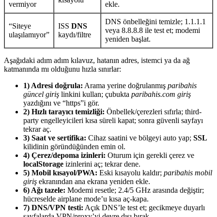
vermiyor
ekle.
DNS önbelleğini temizle; 1.1.1.1
“Siteye
ISS
DNS
veya 8.8.8.8 ile test et; modemi
ulaşılamıyor”
kaydı/filtre
yeniden başlat.
Aşağıdaki adım adım kılavuz, hatanın adres, istemci ya da ağ
katmanında mı olduğunu hızla sınırlar:
1) Adresi doğrula:
Arama yerine doğrulanmış
paribahis
güncel giriş
linkini kullan; çubukta
paribahis.com giriş
yazdığını ve “https”i gör.
2) Hızlı tarayıcı temizliği:
Önbellek/çerezleri sıfırla; third-
party engelleyicileri kısa süreli kapat; sonra güvenli sayfayı
tekrar aç.
3) Saat ve sertifika:
Cihaz saatini ve bölgeyi auto yap;
SSL
kilidinin göründüğünden emin ol.
4) Çerez/depoma izinleri:
Oturum için gerekli çerez ve
localStorage
izinlerini aç; tekrar dene.
5) Mobil kısayol/PWA:
Eski kısayolu kaldır;
paribahis mobil
giriş
ekranından ana ekrana yeniden ekle.
6) Ağı tazele:
Modemi resetle; 2.4/5 GHz arasında değiştir;
hücreselde airplane mode’u kısa aç-kapa.
7) DNS/VPN testi:
Açık DNS’le test et; gecikmeye duyarlı
sayfalarda VPN/proxy’yi devre dışı bırak.